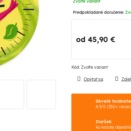
Zvoľte variant
Zv
od
45,90 €
Jednotková
cena:
Kód:
Zvoľte variant
Opýtať sa
Zdieľ
Skvelé hodnote
4,9/5 (350+ recenz
Darček
ku každej objedn