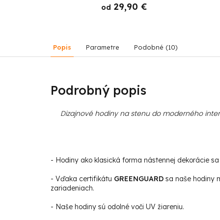
 €
29,90 €
od
Popis
Parametre
Podobné (10)
Podrobný popis
Dizajnové hodiny na stenu do moderného interi
- Hodiny ako klasická forma nástennej dekorácie sa s
- Vďaka certifikátu
GREENGUARD
sa naše hodiny m
zariadeniach.
- Naše hodiny sú odolné voči UV žiareniu.