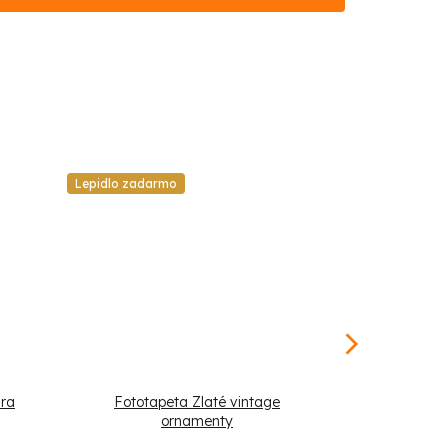
Lepidlo zadarmo
Lepidlo zadar
úra
Fototapeta Zlaté vintage
Fototapeta Z
ornamenty