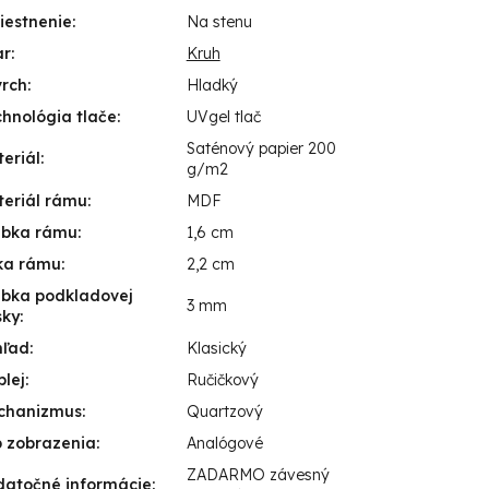
iestnenie
:
Na stenu
ar
:
Kruh
vrch
:
Hladký
hnológia tlače
:
UVgel tlač
Saténový papier 200
eriál
:
g/m2
eriál rámu
:
MDF
úbka rámu
:
1,6 cm
ka rámu
:
2,2 cm
úbka podkladovej
3 mm
sky
:
hľad
:
Klasický
plej
:
Ručičkový
chanizmus
:
Quartzový
 zobrazenia
:
Analógové
ZADARMO závesný
datočné informácie
: