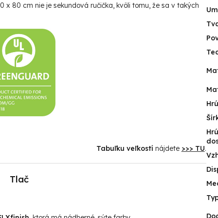
 x 80 cm nie je sekundová ručička, kvôli tomu, že sa v takých
Um
Tv
Po
Tec
Mat
Mat
Hr
Šír
Hr
do
Tabuľku veľkostí
nájdete
>>> TU
.
Vz
Dis
Tlač
Me
Typ
Do
LXfinish
, ktorá má nádherné, sýte farby.