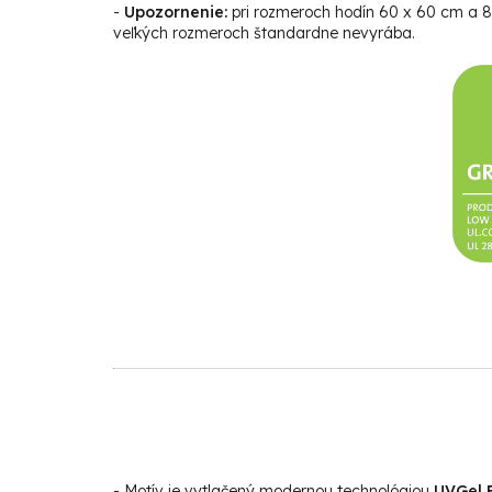
-
Upozornenie:
pri rozmeroch hodín 60 x 60 cm a 80
veľkých rozmeroch štandardne nevyrába.
- Motív je vytlačený modernou technológiou
UVGel F