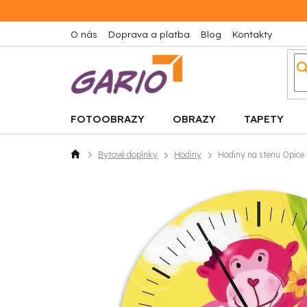
Prejsť
na
obsah
O nás
Doprava a platba
Blog
Kontakty
FOTOOBRAZY
OBRAZY
TAPETY
Bytové doplnky
Hodiny
Hodiny na stenu Opice
Domov