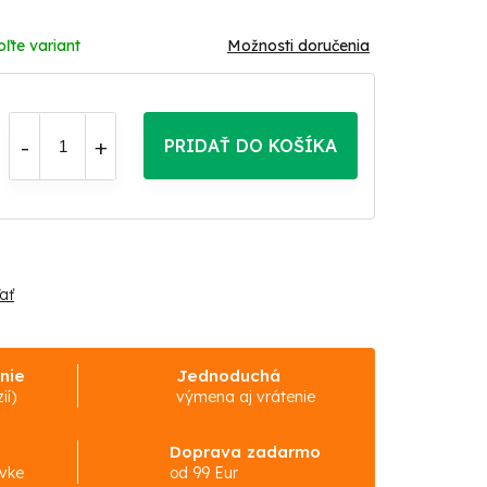
oľte variant
Možnosti doručenia
PRIDAŤ DO KOŠÍKA
ať
nie
Jednoduchá
ií)
výmena aj vrátenie
Doprava zadarmo
ávke
od 99 Eur