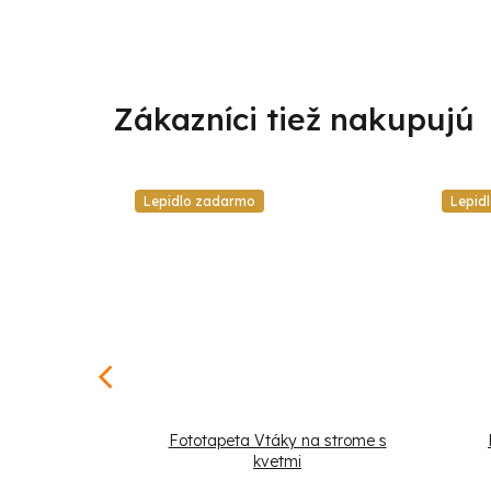
Lepidlo zadarmo
Lepid
ropické palmy
Fototapeta Vtáky na strome s
y
kvetmi