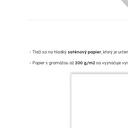
- Tlačí sa na hladký
saténový papier
, ktorý je urče
- Papier s gramážou až
200 g/m2
sa vyznačuje vyn