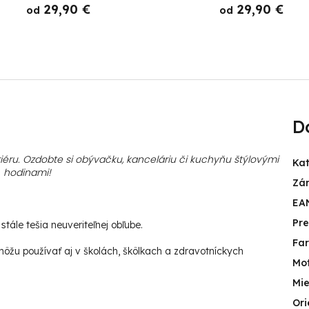
29,90 €
29,90 €
od
od
D
éru. Ozdobte si obývačku, kanceláriu či kuchyňu štýlovými
Ka
hodinami
!
Zá
EA
Pr
tále tešia neuveriteľnej obľube.
Fa
ôžu používať aj v školách, škôlkach a zdravotníckych
Mot
Mie
Ori