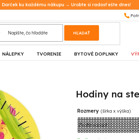
Darček ku každému nákupu → Urobte si radosť ešte dnes!
HĽADAŤ
NÁLEPKY
TVORENIE
BYTOVÉ DOPLNKY
VÝ
Hodiny na st
Rozmery
(šírka x výška)