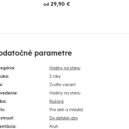
29,90 €
od
o
odatočné parametre
tegória
:
Hodiny na stenu
ruka
:
2 roky
N
:
Zvoľte variant
evedenie
:
Hodiny na stenu
rba
:
Ružová
ív
:
Pre deti a mládež
stnosť
:
Do detskej izby
entácia
:
Kruh