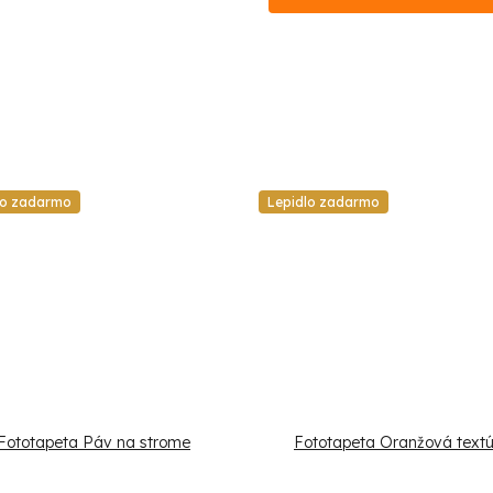
lo zadarmo
Lepidlo zadarmo
Fototapeta Páv na strome
Fototapeta Oranžová text