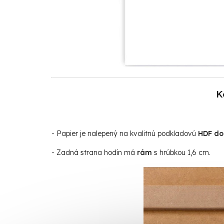
K
- Papier je
nalepený na kvalitnú podkladovú
HDF do
- Zadná strana hodín má
rám
s hrúbkou 1,6 cm.