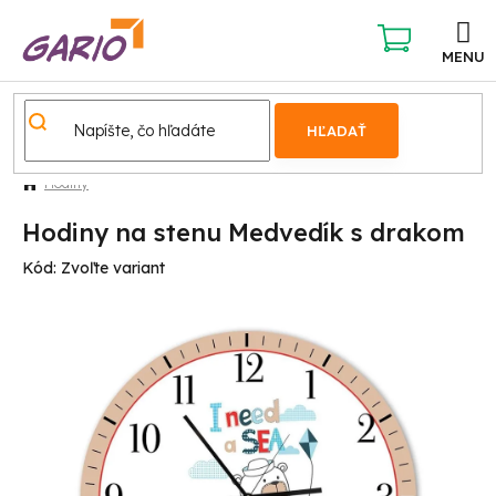
Prejsť
na
obsah
NÁKUPNÝ
KOŠÍK
HĽADAŤ
Hodiny
Hodiny na stenu Medvedík s drakom
Kód:
Zvoľte variant