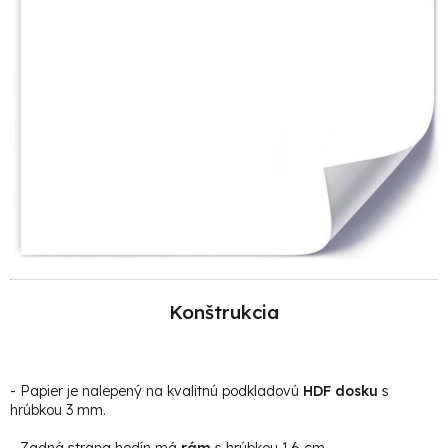
Konštrukcia
- Papier je
nalepený na kvalitnú podkladovú
HDF dosku
s
hrúbkou 3 mm.
- Zadná strana hodín má
rám
s hrúbkou 1,6 cm.