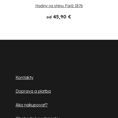
Hodiny na stenu Paríž 1876
45,90 €
od
Z
á
p
Zákaznícky servis
ä
Kontakty
t
Doprava a platba
i
e
Ako nakupovať?