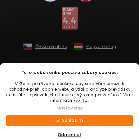
Česká republika
Magyarország
Táto webstránka používa súbory cookies.
V Gariu používame cookies, aby sme Vám umožnili
pohodlné prehliadanie webu a vďaka analýze prevádzky
neustále zlepšovali jeho funkcie, výkon a použiteľnosť. Viac
informácií
>>> TU
.
Vytvoril Shoptet
Nastavenie
Súhlasím
Copyright 2026
Gario.sk
. Všetky práva vyhradené.
Upraviť
nastavenie cookies
Odmietnuť
Darček ku každému nákupu → Urobte si radosť ešte