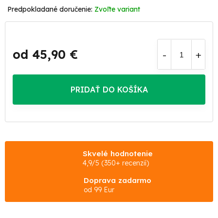
Zvoľte variant
od
45,90 €
Jednotková
cena:
PRIDAŤ DO KOŠÍKA
Skvelé hodnotenie
4,9/5 (350+ recenzií)
Doprava zadarmo
od 99 Eur