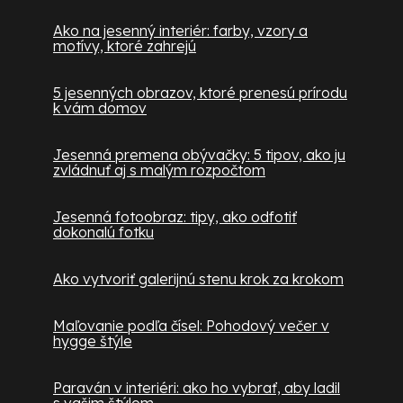
Ako na jesenný interiér: farby, vzory a
motívy, ktoré zahrejú
5 jesenných obrazov, ktoré prenesú prírodu
k vám domov
Jesenná premena obývačky: 5 tipov, ako ju
zvládnuť aj s malým rozpočtom
Jesenná fotoobraz: tipy, ako odfotiť
dokonalú fotku
Ako vytvoriť galerijnú stenu krok za krokom
Maľovanie podľa čísel: Pohodový večer v
hygge štýle
Paraván v interiéri: ako ho vybrať, aby ladil
s vašim štýlom