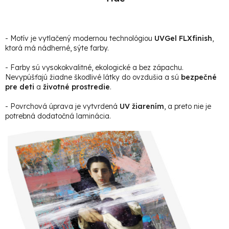
- Motív je vytlačený modernou technológiou
UVGel FLXfinish
,
ktorá má nádherné, sýte farby.
- Farby sú vysokokvalitné, ekologické a bez zápachu.
Nevypúšťajú žiadne škodlivé látky do ovzdušia a sú
bezpečné
pre deti
a
životné prostredie
.
- Povrchová úprava je vytvrdená
UV žiarením
, a preto nie je
potrebná dodatočná laminácia.