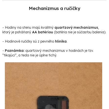
Mechanizmus a ručičky
- Hodiny na stenu majú kvalitný
quartzový mechanizmus
,
ktorý je poháňaný
AA batériou
(batéria nie je súčasťou balenia).
- Hodinové ručičky sú z pevného
hliníka
.
-
Poznámka:
quartzový mechanizmus v hodinách je tzv.
"tikajúci", a teda nie je úplne tichý.