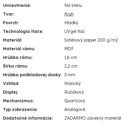
Umiestnenie
:
Na stenu
Tvar
:
Kruh
Povrch
:
Hladký
Technológia tlače
:
UVgel tlač
Materiál
:
Saténový papier 200 g/m2
Materiál rámu
:
MDF
Hrúbka rámu
:
1,6 cm
Šírka rámu
:
2,2 cm
Hrúbka podkladovej dosky
:
3 mm
Vzhľad
:
Klasický
Displej
:
Ručičkový
Mechanizmus
:
Quartzový
Typ zobrazenia
:
Analógové
Dodatočné informácie
:
ZADARMO závesný materiál