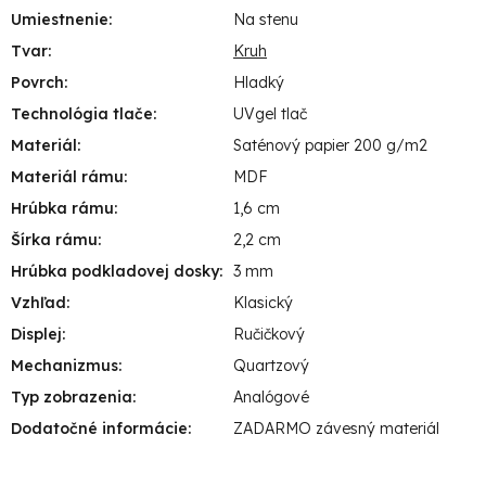
Umiestnenie
:
Na stenu
Tvar
:
Kruh
Povrch
:
Hladký
Technológia tlače
:
UVgel tlač
Materiál
:
Saténový papier 200 g/m2
Materiál rámu
:
MDF
Hrúbka rámu
:
1,6 cm
Šírka rámu
:
2,2 cm
Hrúbka podkladovej dosky
:
3 mm
Vzhľad
:
Klasický
Displej
:
Ručičkový
Mechanizmus
:
Quartzový
Typ zobrazenia
:
Analógové
Dodatočné informácie
:
ZADARMO závesný materiál