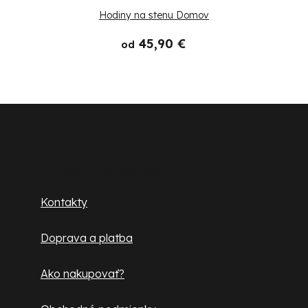
Hodiny na stenu Domov
45,90 €
od
Z
á
p
Zákaznícky servis
ä
Kontakty
t
Doprava a platba
i
e
Ako nakupovať?