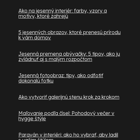
Ako na jesenný interiér: farby, vzory a
motívy, ktoré zahrejú
5 jesenných obrazov, ktoré prenesú prírodu
k vám domov
Jesenná premena obývačky: 5 tipov, ako ju
zvládnuť aj s malým rozpočtom
Jesenná fotoobraz: tipy, ako odfotiť
dokonalú fotku
Ako vytvoriť galerijnú stenu krok za krokom
Maľovanie podľa čísel: Pohodový večer v
hygge štýle
Paraván v interiéri: ako ho vybrať, aby ladil
s vašim štýlom