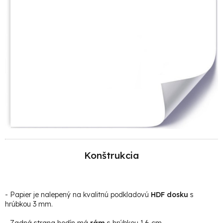
Konštrukcia
- Papier je
nalepený na kvalitnú podkladovú
HDF dosku
s
hrúbkou 3 mm.
- Zadná strana hodín má
rám
s hrúbkou 1,6 cm.