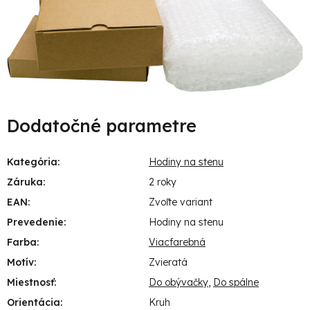
Dodatočné parametre
Kategória
:
Hodiny na stenu
Záruka
:
2 roky
EAN
:
Zvoľte variant
Prevedenie
:
Hodiny na stenu
Farba
:
Viacfarebná
Motív
:
Zvieratá
Miestnosť
:
Do obývačky
,
Do spálne
Orientácia
:
Kruh