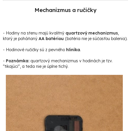
Mechanizmus a ručičky
- Hodiny na stenu majú kvalitný
quartzový mechanizmus
,
ktorý je poháňaný
AA batériou
(batéria nie je súčasťou balenia).
- Hodinové ručičky sú z pevného
hliníka
.
-
Poznámka:
quartzový mechanizmus v hodinách je tzv.
"tikajúci", a teda nie je úplne tichý.