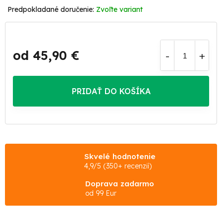
Zvoľte variant
od
45,90 €
Jednotková
cena:
PRIDAŤ DO KOŠÍKA
Skvelé hodnotenie
4,9/5 (350+ recenzií)
Doprava zadarmo
od 99 Eur