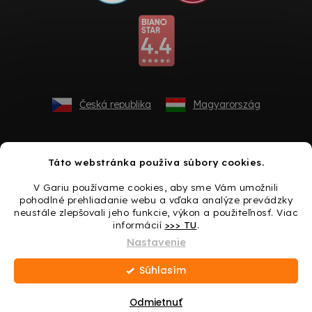
Česká republika
Magyarország
Táto webstránka používa súbory cookies.
V Gariu používame cookies, aby sme Vám umožnili
pohodlné prehliadanie webu a vďaka analýze prevádzky
neustále zlepšovali jeho funkcie, výkon a použiteľnosť. Viac
informácií
>>> TU
.
Vytvoril Shoptet
Nastavenie
Súhlasím
Copyright 2026
Gario.sk
. Všetky práva vyhradené.
Upraviť
nastavenie cookies
Odmietnuť
Darček ku každému nákupu → Urobte si radosť ešte