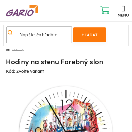
Prejsť
na
obsah
NÁKUPNÝ
KOŠÍK
HĽADAŤ
Hodiny
Hodiny na stenu Farebný slon
Kód:
Zvoľte variant