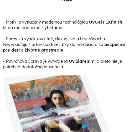
- Motív je vytlačený modernou technológiou
UVGel FLXfinish
,
ktorá má nádherné, sýte farby.
- Farby sú vysokokvalitné, ekologické a bez zápachu.
Nevypúšťajú žiadne škodlivé látky do ovzdušia a sú
bezpečné
pre deti
a
životné prostredie
.
- Povrchová úprava je vytvrdená
UV žiarením
, a preto nie je
potrebná dodatočná laminácia.