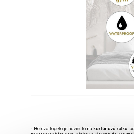
- Hotová t
apeta je navinutá na
kartónovú rolku
, p