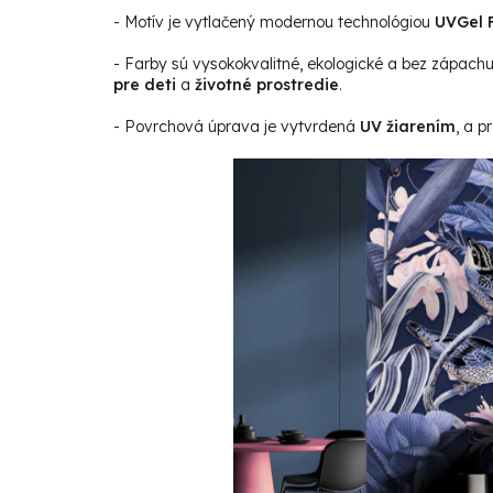
- Motív je vytlačený modernou technológiou
UVGel F
- Farby sú vysokokvalitné, ekologické a bez zápach
pre deti
a
životné prostredie
.
- Povrchová úprava je vytvrdená
UV žiarením
, a p