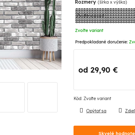
Rozmery
(šírka x výška)
Zvoľte variant
Zv
od
29,90 €
Jednotková
cena:
Kód:
Zvoľte variant
Opýtať sa
Zdieľ
Skvelé hodnote