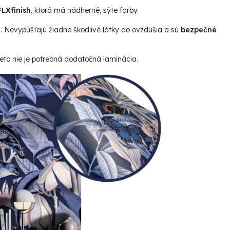
LXfinish
, ktorá má nádherné, sýte farby.
u. Nevypúšťajú žiadne škodlivé látky do ovzdušia a sú
bezpečné
reto nie je potrebná dodatočná laminácia.