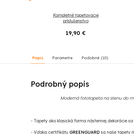
Zvieratá v
Kompletné tapetovacie
h
príslušenstvo
 €
19,90 €
Popis
Parametre
Podobné (10)
Podrobný popis
Moderná fototapeta na stenu do mod
- Tapety ako klasická forma nástennej dekorácie sa s
- Vďaka certifikátu
GREENGUARD
sa naše tapety m