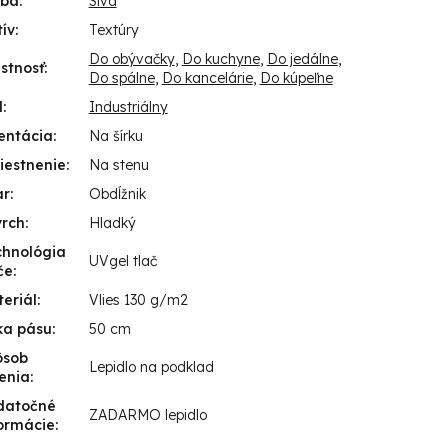
rba
:
Sivá
ív
:
Textúry
Do obývačky
,
Do kuchyne
,
Do jedálne
,
stnosť
:
Do spálne
,
Do kancelárie
,
Do kúpeľne
l
:
Industriálny
entácia
:
Na šírku
iestnenie
:
Na stenu
ar
:
Obdĺžnik
vrch
:
Hladký
chnológia
UVgel tlač
če
:
eriál
:
Vlies 130 g/m2
ka pásu
:
50 cm
ôsob
Lepidlo na podklad
enia
:
datočné
ZADARMO lepidlo
ormácie
: