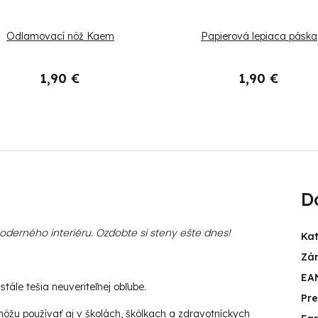
Odlamovací nôž Kaem
Papierová lepiaca páska
1,90 €
1,90 €
D
erného interiéru. Ozdobte si steny ešte dnes!
Ka
Zá
EA
tále tešia neuveriteľnej obľube.
Pr
ôžu používať aj v školách, škôlkach a zdravotníckych