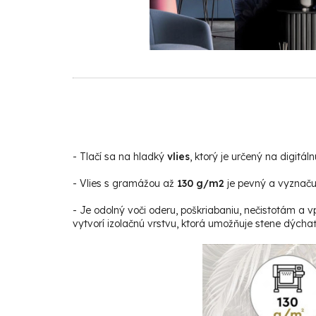
-
Tlačí sa na hladký
vlies
, ktorý je určený na digitáln
- Vlies s gramážou až
130 g/m2
je pevný a vyznačuj
- Je odolný voči oderu, poškriabaniu, nečistotám a v
vytvorí izolačnú vrstvu, ktorá umožňuje stene dýchať