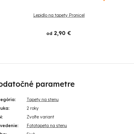
Lepidlo na tapety Pronicel
Štetec
2,90 €
od
odatočné parametre
tegória
:
Tapety na stenu
ruka
:
2 roky
N
:
Zvoľte variant
evedenie
:
Fototapeta na stenu