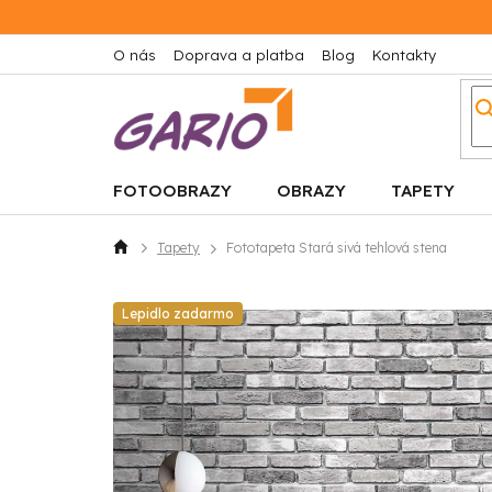
Prejsť
na
obsah
O nás
Doprava a platba
Blog
Kontakty
FOTOOBRAZY
OBRAZY
TAPETY
Tapety
Fototapeta Stará sivá tehlová stena
Domov
Lepidlo zadarmo