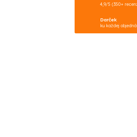
4,9/5 (350+ recenz
Darček
ku každej objedn