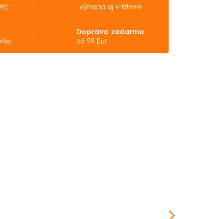
ií)
výmena aj vrátenie
Doprava zadarmo
ávke
od 99 Eur