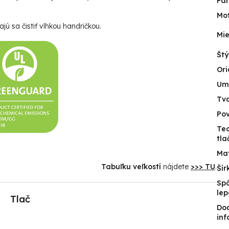
Fa
Mot
jú sa čistiť vlhkou handričkou.
Mie
Štý
Ori
Um
Tv
Po
Te
tla
Mat
Tabuľku veľkostí
nájdete
>>> TU
.
Šír
Sp
lep
Tlač
Do
inf