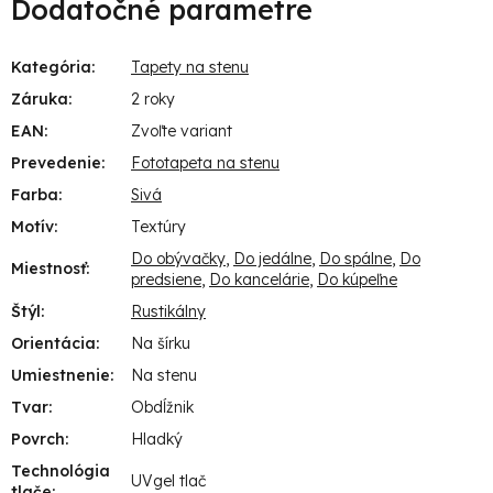
Dodatočné parametre
Kategória
:
Tapety na stenu
Záruka
:
2 roky
EAN
:
Zvoľte variant
Prevedenie
:
Fototapeta na stenu
Farba
:
Sivá
Motív
:
Textúry
Do obývačky
,
Do jedálne
,
Do spálne
,
Do
Miestnosť
:
predsiene
,
Do kancelárie
,
Do kúpeľne
Štýl
:
Rustikálny
Orientácia
:
Na šírku
Umiestnenie
:
Na stenu
Tvar
:
Obdĺžnik
Povrch
:
Hladký
Technológia
UVgel tlač
tlače
: