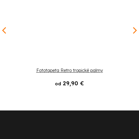
Fototapeta Retro tropické palmy
29,90 €
od
Z
á