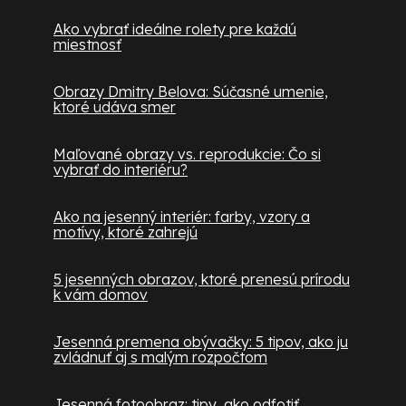
Ako vybrať ideálne rolety pre každú
miestnosť
Obrazy Dmitry Belova: Súčasné umenie,
ktoré udáva smer
Maľované obrazy vs. reprodukcie: Čo si
vybrať do interiéru?
Ako na jesenný interiér: farby, vzory a
motívy, ktoré zahrejú
5 jesenných obrazov, ktoré prenesú prírodu
k vám domov
Jesenná premena obývačky: 5 tipov, ako ju
zvládnuť aj s malým rozpočtom
Jesenná fotoobraz: tipy, ako odfotiť