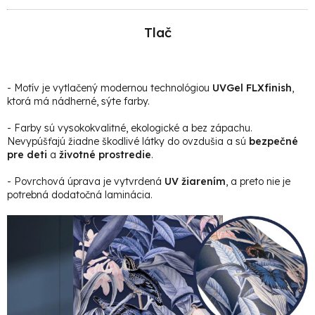
Tlač
- Motív je vytlačený modernou technológiou
UVGel FLXfinish
,
ktorá má nádherné, sýte farby.
- Farby sú vysokokvalitné, ekologické a bez zápachu.
Nevypúšťajú žiadne škodlivé látky do ovzdušia a sú
bezpečné
pre deti
a
životné prostredie
.
- Povrchová úprava je vytvrdená
UV žiarením
, a preto nie je
potrebná dodatočná laminácia.