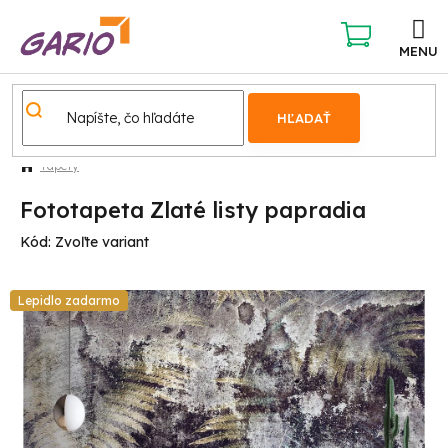
Prejsť
na
obsah
NÁKUPNÝ
KOŠÍK
HĽADAŤ
Tapety
Fototapeta Zlaté listy papradia
Kód:
Zvoľte variant
Lepidlo zadarmo