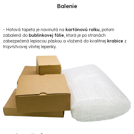
Balenie
- Hotová t
apeta je navinutá na
kartónovú rolku
, potom
zabalená do
bublinkovej fólie
, ktorá je po stranách
zabezpečená lepiacou páskou a vložená do kvalitnej
krabice
z
trojvrstvovej vlnitej lepenky.