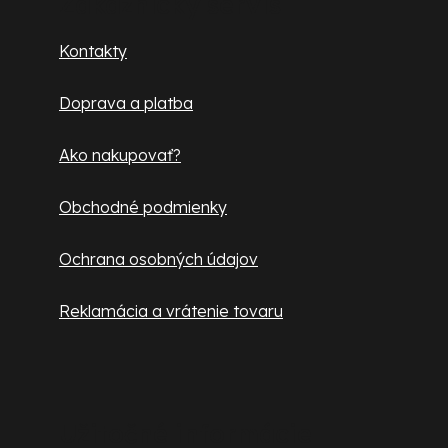
p
Zákaznícky servis
ä
Kontakty
t
Doprava a platba
i
e
Ako nakupovať?
Obchodné podmienky
Ochrana osobných údajov
Reklamácia a vrátenie tovaru
Užitočné informácie