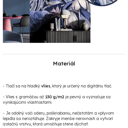
Materiál
-
Tlačí sa na hladký
vlies
, ktorý je určený na digitálnu tlač.
- Vlies s gramážou až
130 g/m2
je pevný a vyznačuje sa
vynikajúcimi vlastnosťami.
- Je odolný voči oderu, poškriabaniu, nečistotám a vplyvom
lepidla sa nerozťahuje. Zakryje menšie nerovnosti a vytvorí
izolačnú vrstvu, ktorá umožňuje stene dýchať.