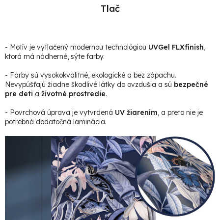
Tlač
- Motív je vytlačený modernou technológiou
UVGel FLXfinish
,
ktorá má nádherné, sýte farby.
- Farby sú vysokokvalitné, ekologické a bez zápachu.
Nevypúšťajú žiadne škodlivé látky do ovzdušia a sú
bezpečné
pre deti
a
životné prostredie
.
- Povrchová úprava je vytvrdená
UV žiarením
, a preto nie je
potrebná dodatočná laminácia.