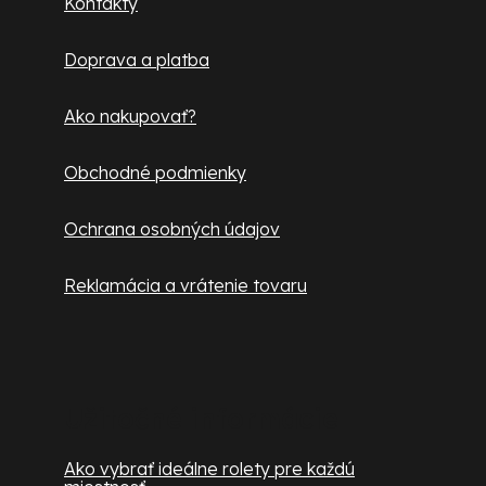
Kontakty
t
Doprava a platba
i
e
Ako nakupovať?
Obchodné podmienky
Ochrana osobných údajov
Reklamácia a vrátenie tovaru
Užitočné informácie
Ako vybrať ideálne rolety pre každú