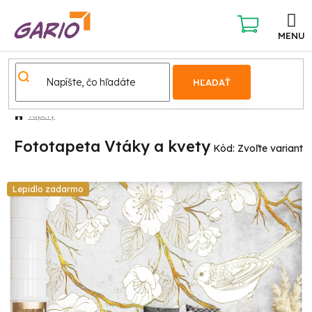
Prejsť
na
obsah
NÁKUPNÝ
KOŠÍK
HĽADAŤ
Tapety
Fototapeta Vtáky a kvety
Kód:
Zvoľte variant
Lepidlo zadarmo