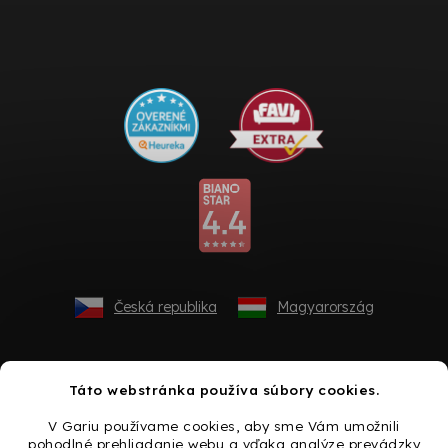
Česká republika
Magyarország
Táto webstránka používa súbory cookies.
V Gariu používame cookies, aby sme Vám umožnili
pohodlné prehliadanie webu a vďaka analýze prevádzky