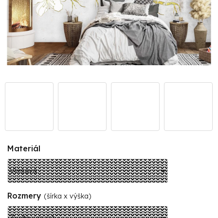
Materiál
Rozmery
(šírka x výška)