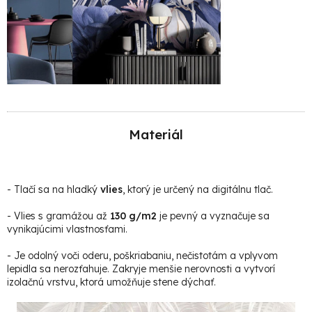
Materiál
-
Tlačí sa na hladký
vlies
, ktorý je určený na digitálnu tlač.
- Vlies s gramážou až
130 g/m2
je pevný a vyznačuje sa
vynikajúcimi vlastnosťami.
- Je odolný voči oderu, poškriabaniu, nečistotám a vplyvom
lepidla sa nerozťahuje. Zakryje menšie nerovnosti a vytvorí
izolačnú vrstvu, ktorá umožňuje stene dýchať.