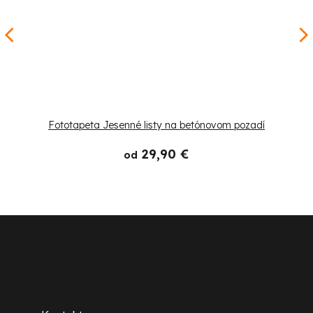
Fototapeta Jesenné listy na betónovom pozadí
29,90 €
od
Z
á
p
Zákaznícky servis
ä