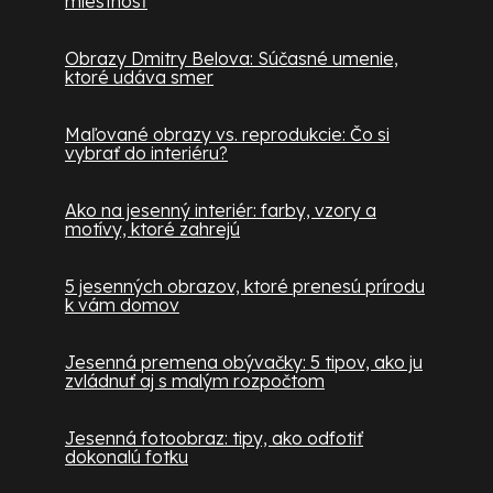
miestnosť
Obrazy Dmitry Belova: Súčasné umenie,
ktoré udáva smer
Maľované obrazy vs. reprodukcie: Čo si
vybrať do interiéru?
Ako na jesenný interiér: farby, vzory a
motívy, ktoré zahrejú
5 jesenných obrazov, ktoré prenesú prírodu
k vám domov
Jesenná premena obývačky: 5 tipov, ako ju
zvládnuť aj s malým rozpočtom
Jesenná fotoobraz: tipy, ako odfotiť
dokonalú fotku