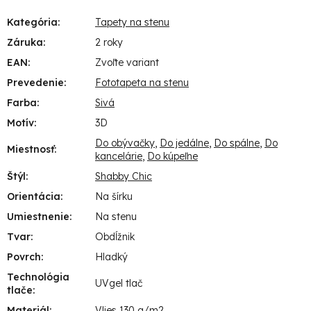
Kategória
:
Tapety na stenu
Záruka
:
2 roky
EAN
:
Zvoľte variant
Prevedenie
:
Fototapeta na stenu
Farba
:
Sivá
Motív
:
3D
Do obývačky
,
Do jedálne
,
Do spálne
,
Do
Miestnosť
:
kancelárie
,
Do kúpeľne
Štýl
:
Shabby Chic
Orientácia
:
Na šírku
Umiestnenie
:
Na stenu
Tvar
:
Obdĺžnik
Povrch
:
Hladký
Technológia
UVgel tlač
tlače
:
Materiál
:
Vlies 130 g/m2