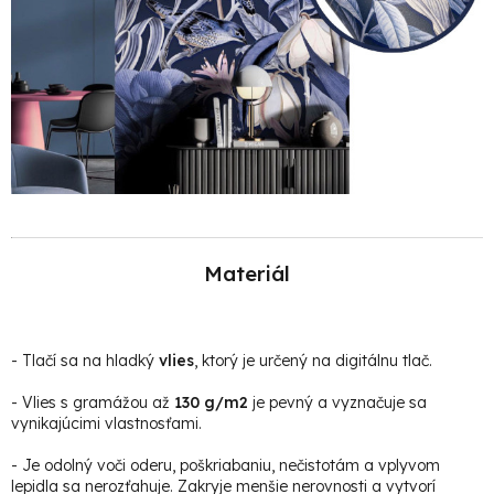
Materiál
-
Tlačí sa na hladký
vlies
, ktorý je určený na digitálnu tlač.
- Vlies s gramážou až
130 g/m2
je pevný a vyznačuje sa
vynikajúcimi vlastnosťami.
- Je odolný voči oderu, poškriabaniu, nečistotám a vplyvom
lepidla sa nerozťahuje. Zakryje menšie nerovnosti a vytvorí