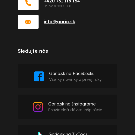
+420 731 118 164
info
@
gario.sk
Sledujte nás
Gario.sk na Facebooku
Všetky novinky z prvej ruky
Gario.sk na Instagrame
Pravidelná dávka inšpirácie
Gario.sk na TikToku