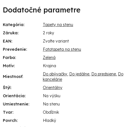
Dodatočné parametre
Kategória
:
Tapety na stenu
Záruka
:
2 roky
EAN
:
Zvoľte variant
Prevedenie
:
Fototapeta na stenu
Farba
:
Zelená
Motív
:
Krajina
Do obývačky
,
Do jedálne
,
Do predsiene
,
Do
Miestnosť
:
kancelárie
Štýl
:
Orientálny
Orientácia
:
Na výšku
Umiestnenie
:
Na stenu
Tvar
:
Obdĺžnik
Povrch
:
Hladký