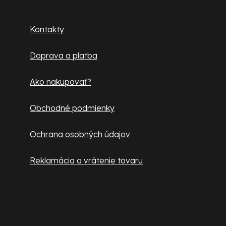
p
Zákaznícky servis
ä
Kontakty
t
Doprava a platba
i
e
Ako nakupovať?
Obchodné podmienky
Ochrana osobných údajov
Reklamácia a vrátenie tovaru
Užitočné informácie