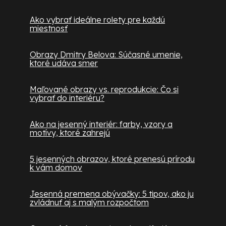
Ako vybrať ideálne rolety pre každú
miestnosť
Obrazy Dmitry Belova: Súčasné umenie,
ktoré udáva smer
Maľované obrazy vs. reprodukcie: Čo si
vybrať do interiéru?
Ako na jesenný interiér: farby, vzory a
motívy, ktoré zahrejú
5 jesenných obrazov, ktoré prenesú prírodu
k vám domov
Jesenná premena obývačky: 5 tipov, ako ju
zvládnuť aj s malým rozpočtom