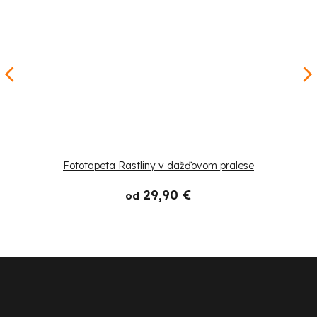
Fototapeta Rastliny v dažďovom pralese
29,90 €
od
Z
á