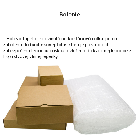
Balenie
- Hotová t
apeta je navinutá na
kartónovú rolku
, potom
zabalená do
bublinkovej fólie
, ktorá je po stranách
zabezpečená lepiacou páskou a vložená do kvalitnej
krabice
z
trojvrstvovej vlnitej lepenky.