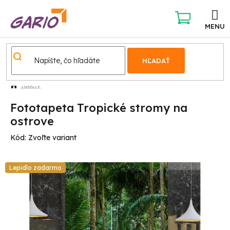
Prejsť
na
obsah
NÁKUPNÝ
KOŠÍK
HĽADAŤ
Tapety
Fototapeta Tropické stromy na
ostrove
Kód:
Zvoľte variant
Lepidlo zadarmo