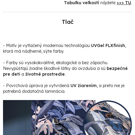
Tabuľku veľkostí
nájdete
>>> TU
.
Tlač
- Motív je vytlačený modernou technológiou
UVGel FLXfinish
,
ktorá má nádherné, sýte farby.
- Farby sú vysokokvalitné, ekologické a bez zápachu.
Nevypúšťajú žiadne škodlivé látky do ovzdušia a sú
bezpečné
pre deti
a
životné prostredie
.
- Povrchová úprava je vytvrdená
UV žiarením
, a preto nie je
potrebná dodatočná laminácia.