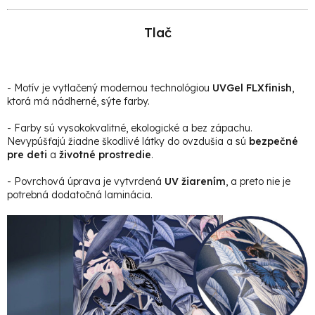
Tlač
- Motív je vytlačený modernou technológiou
UVGel FLXfinish
,
ktorá má nádherné, sýte farby.
- Farby sú vysokokvalitné, ekologické a bez zápachu.
Nevypúšťajú žiadne škodlivé látky do ovzdušia a sú
bezpečné
pre deti
a
životné prostredie
.
- Povrchová úprava je vytvrdená
UV žiarením
, a preto nie je
potrebná dodatočná laminácia.