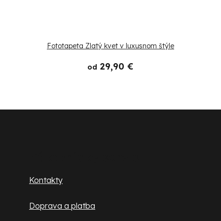
Fototapeta Zlatý kvet v luxusnom štýle
29,90 €
od
Z
á
p
Zákaznícky servis
ä
Kontakty
t
Doprava a platba
i