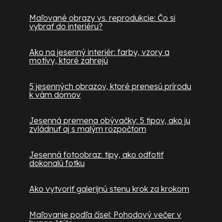
Maľované obrazy vs. reprodukcie: Čo si
vybrať do interiéru?
Ako na jesenný interiér: farby, vzory a
motívy, ktoré zahrejú
5 jesenných obrazov, ktoré prenesú prírodu
k vám domov
Jesenná premena obývačky: 5 tipov, ako ju
zvládnuť aj s malým rozpočtom
Jesenná fotoobraz: tipy, ako odfotiť
dokonalú fotku
Ako vytvoriť galerijnú stenu krok za krokom
Maľovanie podľa čísel: Pohodový večer v