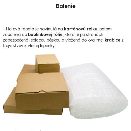
Balenie
- Hotová t
apeta je navinutá na
kartónovú rolku
, potom
zabalená do
bublinkovej fólie
, ktorá je po stranách
zabezpečená lepiacou páskou a vložená do kvalitnej
krabice
z
trojvrstvovej vlnitej lepenky.