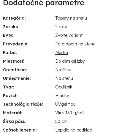
Dodatočné parametre
Kategória
:
Tapety na stenu
Záruka
:
2 roky
EAN
:
Zvoľte variant
Prevedenie
:
Fototapeta na stenu
Farba
:
Modrá
Miestnosť
:
Do detskej izby
Orientácia
:
Na šírku
Umiestnenie
:
Na stenu
Tvar
:
Obdĺžnik
Povrch
:
Hladký
Technológia tlače
:
UVgel tlač
Materiál
:
Vlies 130 g/m2
Šírka pásu
:
50 cm
Spôsob lepenia
:
Lepidlo na podklad