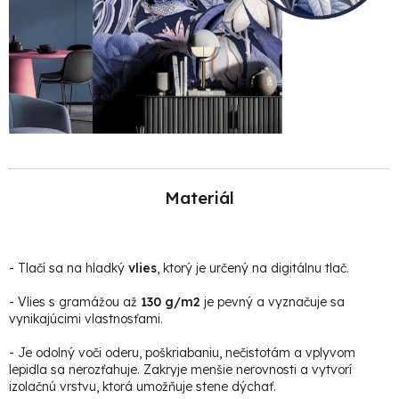
Materiál
-
Tlačí sa na hladký
vlies
, ktorý je určený na digitálnu tlač.
- Vlies s gramážou až
130 g/m2
je pevný a vyznačuje sa
vynikajúcimi vlastnosťami.
- Je odolný voči oderu, poškriabaniu, nečistotám a vplyvom
lepidla sa nerozťahuje. Zakryje menšie nerovnosti a vytvorí
izolačnú vrstvu, ktorá umožňuje stene dýchať.