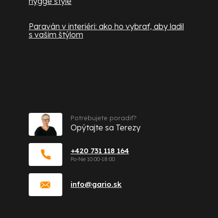
hygge štýle
Paraván v interiéri: ako ho vybrať, aby ladil
s vašim štýlom
Kontakt
Potrebujete poradiť?
Opýtajte sa Terezy
+420 731 118 164
info
@
gario.sk