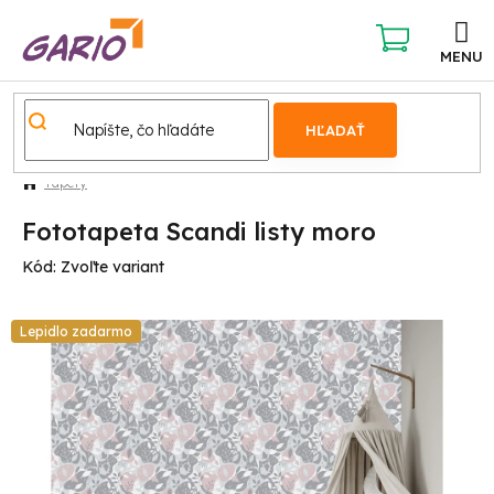
Prejsť
na
obsah
NÁKUPNÝ
KOŠÍK
HĽADAŤ
Tapety
Fototapeta Scandi listy moro
Kód:
Zvoľte variant
Lepidlo zadarmo