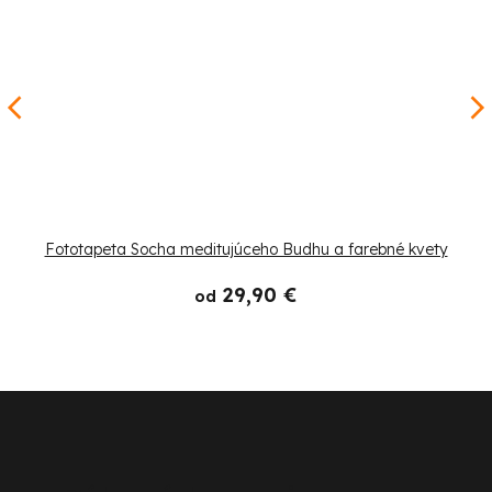
Fototapeta Socha meditujúceho Budhu a farebné kvety
29,90 €
od
Z
á