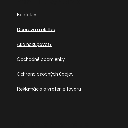
p
Zákaznícky servis
ä
Kontakty
t
Doprava a platba
i
e
Ako nakupovať?
Obchodné podmienky
Ochrana osobných údajov
Reklamácia a vrátenie tovaru
Užitočné informácie