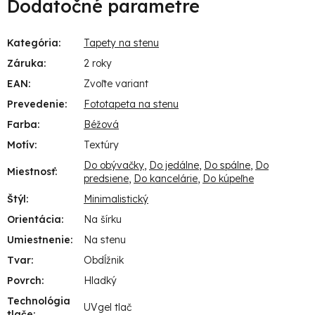
Dodatočné parametre
Kategória
:
Tapety na stenu
Záruka
:
2 roky
EAN
:
Zvoľte variant
Prevedenie
:
Fototapeta na stenu
Farba
:
Béžová
Motív
:
Textúry
Do obývačky
,
Do jedálne
,
Do spálne
,
Do
Miestnosť
:
predsiene
,
Do kancelárie
,
Do kúpeľne
Štýl
:
Minimalistický
Orientácia
:
Na šírku
Umiestnenie
:
Na stenu
Tvar
:
Obdĺžnik
Povrch
:
Hladký
Technológia
UVgel tlač
tlače
: