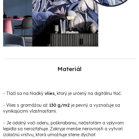
Materiál
-
Tlačí sa na hladký
vlies
, ktorý je určený na digitálnu tlač.
- Vlies s gramážou až
130 g/m2
je pevný a vyznačuje sa
vynikajúcimi vlastnosťami.
- Je odolný voči oderu, poškriabaniu, nečistotám a vplyvom
lepidla sa nerozťahuje. Zakryje menšie nerovnosti a vytvorí
izolačnú vrstvu, ktorá umožňuje stene dýchať.