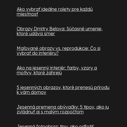
Ako vybrať ideálne rolety pre každú
miestnosť
Obrazy Dmitry Belova: Súčasné umenie,
ktoré udáva smer
Maľované obrazy vs. reprodukcie: Čo si
vybrať do interiéru?
Ako na jesenný interiér: farby, vzory a
motívy, ktoré zahrejú
5 jesenných obrazov, ktoré prenesú prírodu
k vám domov
Jesenná premena obývačky: 5 tipov, ako ju
zvládnuť aj s malým rozpočtom
Jesenná fotoobraz: tipy, ako odfotiť