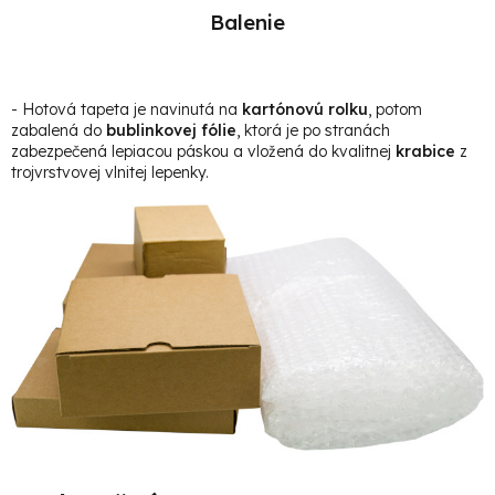
Balenie
- Hotová t
apeta je navinutá na
kartónovú rolku
, potom
zabalená do
bublinkovej fólie
, ktorá je po stranách
zabezpečená lepiacou páskou a vložená do kvalitnej
krabice
z
trojvrstvovej vlnitej lepenky.