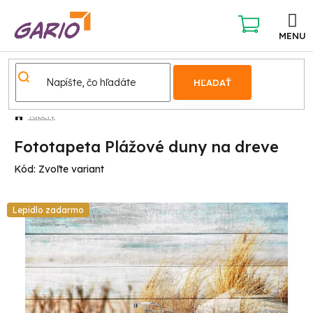
Prejsť
na
obsah
NÁKUPNÝ
KOŠÍK
HĽADAŤ
Tapety
Fototapeta Plážové duny na dreve
Kód:
Zvoľte variant
Lepidlo zadarmo