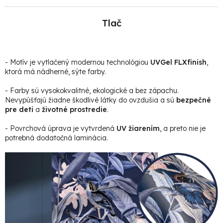
Tlač
- Motív je vytlačený modernou technológiou
UVGel FLXfinish
,
ktorá má nádherné, sýte farby.
- Farby sú vysokokvalitné, ekologické a bez zápachu.
Nevypúšťajú žiadne škodlivé látky do ovzdušia a sú
bezpečné
pre deti
a
životné prostredie
.
- Povrchová úprava je vytvrdená
UV žiarením
, a preto nie je
potrebná dodatočná laminácia.