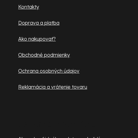
ä
Kontakty
t
Doprava a platba
i
e
Ako nakupovať?
Obchodné podmienky
Ochrana osobných údajov
Reklamácia a vrátenie tovaru
Užitočné informácie