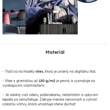
Materiál
-
Tlačí sa na hladký
vlies
, ktorý je určený na digitálnu tlač.
- Vlies s gramážou až
130 g/m2
je pevný a vyznačuje sa
vynikajúcimi vlastnosťami.
- Je odolný voči oderu, poškriabaniu, nečistotám a vplyvom
lepidla sa nerozťahuje. Zakryje menšie nerovnosti a vytvorí
izolačnú vrstvu, ktorá umožňuje stene dýchať.