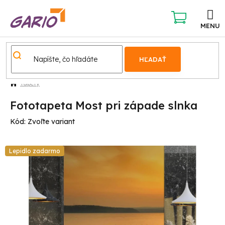
Prejsť
na
obsah
NÁKUPNÝ
KOŠÍK
HĽADAŤ
Tapety
Fototapeta Most pri západe slnka
Kód:
Zvoľte variant
Lepidlo zadarmo