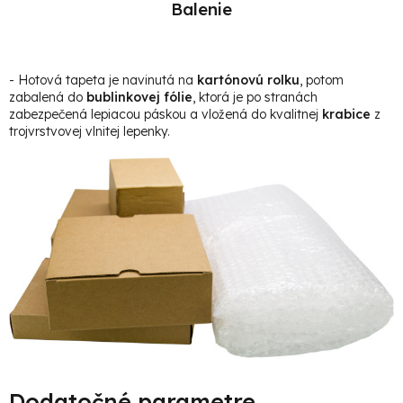
Balenie
- Hotová t
apeta je navinutá na
kartónovú rolku
, potom
zabalená do
bublinkovej fólie
, ktorá je po stranách
zabezpečená lepiacou páskou a vložená do kvalitnej
krabice
z
trojvrstvovej vlnitej lepenky.
Dodatočné parametre