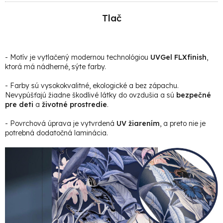
Tlač
- Motív je vytlačený modernou technológiou
UVGel FLXfinish
,
ktorá má nádherné, sýte farby.
- Farby sú vysokokvalitné, ekologické a bez zápachu.
Nevypúšťajú žiadne škodlivé látky do ovzdušia a sú
bezpečné
pre deti
a
životné prostredie
.
- Povrchová úprava je vytvrdená
UV žiarením
, a preto nie je
potrebná dodatočná laminácia.