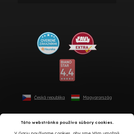
Česká republika
Magyarország
Táto webstránka používa súbory cookies.
V Gariu používame cookies, aby sme Vám umožnili