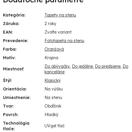
Kategória
:
Tapety na stenu
Záruka
:
2 roky
EAN
:
Zvoľte variant
Prevedenie
:
Fototapeta na stenu
Farba
:
Oranžová
Motív
:
Krajina
Do obývačky
,
Do jedálne
,
Do predsiene
,
Do
Miestnosť
:
kancelárie
Štýl
:
Klasický
Orientácia
:
Na výšku
Umiestnenie
:
Na stenu
Tvar
:
Obdĺžnik
Povrch
:
Hladký
Technológia
UVgel tlač
tlače
: