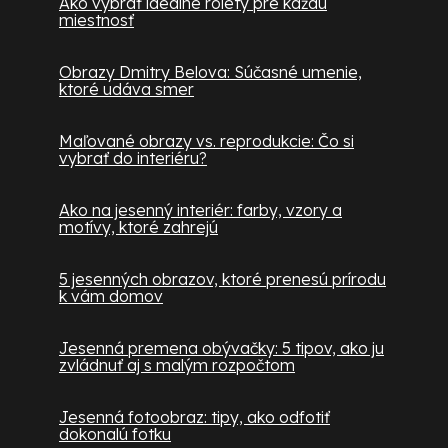
Ako vybrať ideálne rolety pre každú
miestnosť
Obrazy Dmitry Belova: Súčasné umenie,
ktoré udáva smer
Maľované obrazy vs. reprodukcie: Čo si
vybrať do interiéru?
Ako na jesenný interiér: farby, vzory a
motívy, ktoré zahrejú
5 jesenných obrazov, ktoré prenesú prírodu
k vám domov
Jesenná premena obývačky: 5 tipov, ako ju
zvládnuť aj s malým rozpočtom
Jesenná fotoobraz: tipy, ako odfotiť
dokonalú fotku