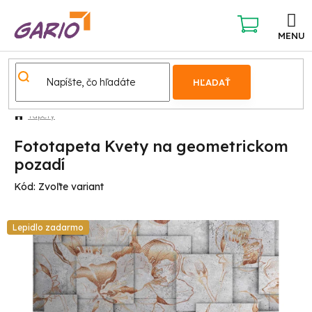
Prejsť
na
obsah
NÁKUPNÝ
KOŠÍK
HĽADAŤ
Tapety
Fototapeta Kvety na geometrickom
pozadí
Kód:
Zvoľte variant
Lepidlo zadarmo