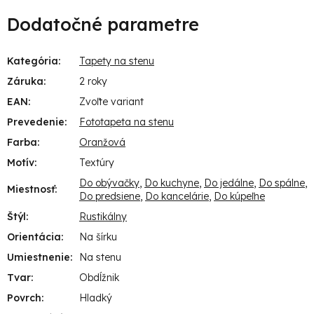
Dodatočné parametre
Kategória
:
Tapety na stenu
Záruka
:
2 roky
EAN
:
Zvoľte variant
Prevedenie
:
Fototapeta na stenu
Farba
:
Oranžová
Motív
:
Textúry
Do obývačky
,
Do kuchyne
,
Do jedálne
,
Do spálne
,
Miestnosť
:
Do predsiene
,
Do kancelárie
,
Do kúpeľne
Štýl
:
Rustikálny
Orientácia
:
Na šírku
Umiestnenie
:
Na stenu
Tvar
:
Obdĺžnik
Povrch
:
Hladký