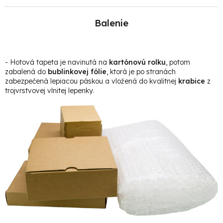
Balenie
- Hotová t
apeta je navinutá na
kartónovú rolku
, potom
zabalená do
bublinkovej fólie
, ktorá je po stranách
zabezpečená lepiacou páskou a vložená do kvalitnej
krabice
z
trojvrstvovej vlnitej lepenky.