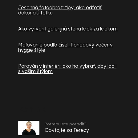
Jesenná fotoobraz: tipy, ako odfotiť
dokonalú fotku
Ako vytvoriť galerijnú stenu krok za krokom
Maľovanie podľa čísel: Pohodový večer v
hygge štýle
Paraván v interiéri: ako ho vybrať, aby ladil
s vašim štýlom
Kontakt
Potrebujete poradiť?
Opýtajte sa Terezy