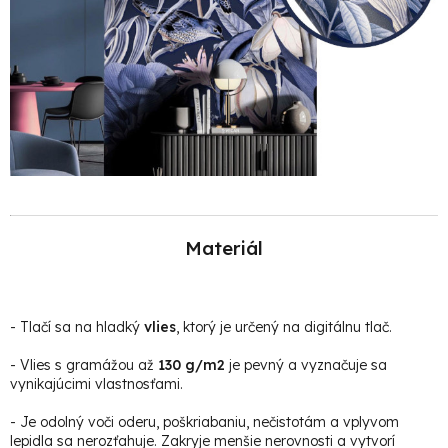
Materiál
-
Tlačí sa na hladký
vlies
, ktorý je určený na digitálnu tlač.
- Vlies s gramážou až
130 g/m2
je pevný a vyznačuje sa
vynikajúcimi vlastnosťami.
- Je odolný voči oderu, poškriabaniu, nečistotám a vplyvom
lepidla sa nerozťahuje. Zakryje menšie nerovnosti a vytvorí