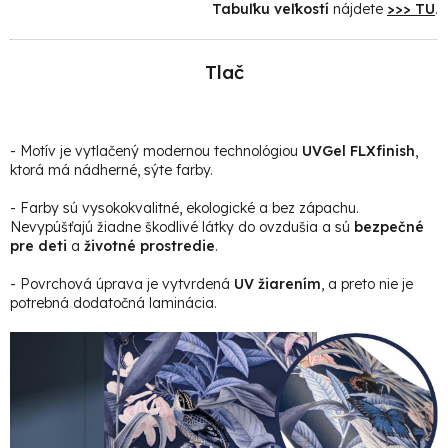
Tabuľku veľkostí
nájdete
>>> TU
.
Tlač
- Motív je vytlačený modernou technológiou
UVGel FLXfinish
,
ktorá má nádherné, sýte farby.
- Farby sú vysokokvalitné, ekologické a bez zápachu.
Nevypúšťajú žiadne škodlivé látky do ovzdušia a sú
bezpečné
pre deti
a
životné prostredie
.
- Povrchová úprava je vytvrdená
UV žiarením
, a preto nie je
potrebná dodatočná laminácia.