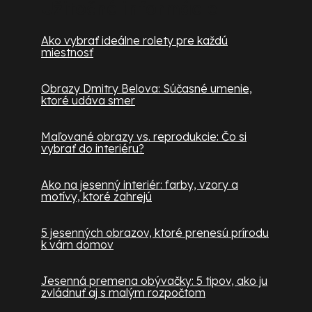
Užitočné informácie
Ako vybrať ideálne rolety pre každú
miestnosť
Obrazy Dmitry Belova: Súčasné umenie,
ktoré udáva smer
Maľované obrazy vs. reprodukcie: Čo si
vybrať do interiéru?
Ako na jesenný interiér: farby, vzory a
motívy, ktoré zahrejú
5 jesenných obrazov, ktoré prenesú prírodu
k vám domov
Jesenná premena obývačky: 5 tipov, ako ju
zvládnuť aj s malým rozpočtom