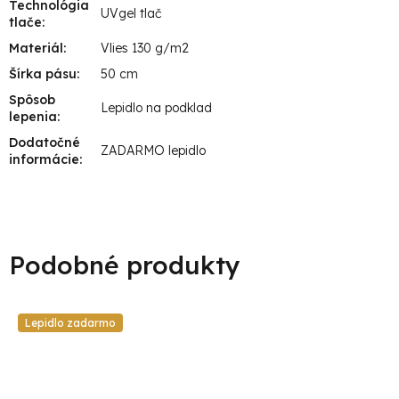
Technológia
UVgel tlač
tlače
:
Materiál
:
Vlies 130 g/m2
Šírka pásu
:
50 cm
Spôsob
Lepidlo na podklad
lepenia
:
Dodatočné
ZADARMO lepidlo
informácie
:
Lepidlo zadarmo