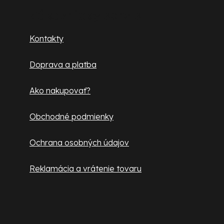
p
Zákaznícky servis
ä
Kontakty
t
Doprava a platba
i
e
Ako nakupovať?
Obchodné podmienky
Ochrana osobných údajov
Reklamácia a vrátenie tovaru