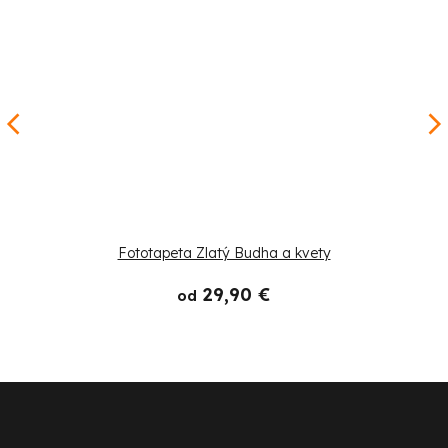
Fototapeta Zlatý Budha a kvety
29,90 €
od
Z
á