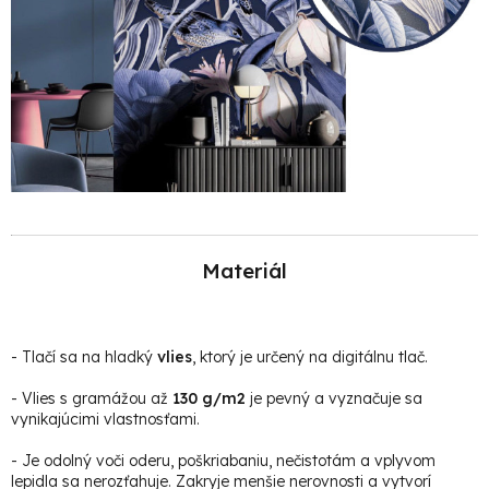
Materiál
-
Tlačí sa na hladký
vlies
, ktorý je určený na digitálnu tlač.
- Vlies s gramážou až
130 g/m2
je pevný a vyznačuje sa
vynikajúcimi vlastnosťami.
- Je odolný voči oderu, poškriabaniu, nečistotám a vplyvom
lepidla sa nerozťahuje. Zakryje menšie nerovnosti a vytvorí