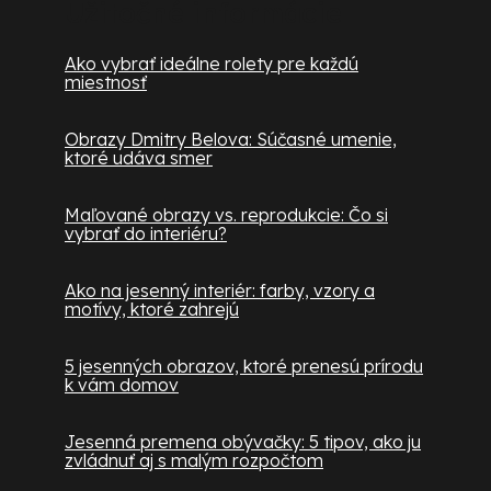
Užitočné informácie
Ako vybrať ideálne rolety pre každú
miestnosť
Obrazy Dmitry Belova: Súčasné umenie,
ktoré udáva smer
Maľované obrazy vs. reprodukcie: Čo si
vybrať do interiéru?
Ako na jesenný interiér: farby, vzory a
motívy, ktoré zahrejú
5 jesenných obrazov, ktoré prenesú prírodu
k vám domov
Jesenná premena obývačky: 5 tipov, ako ju
zvládnuť aj s malým rozpočtom