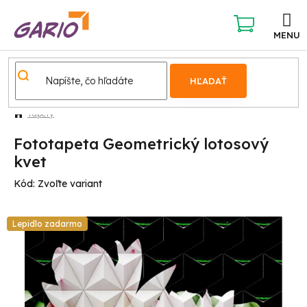
Prejsť
na
obsah
NÁKUPNÝ
KOŠÍK
HĽADAŤ
Tapety
Fototapeta Geometrický lotosový
kvet
Kód:
Zvoľte variant
Lepidlo zadarmo