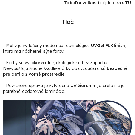
Tabuľku veľkostí
nájdete
>>> TU
.
Tlač
- Motív je vytlačený modernou technológiou
UVGel FLXfinish
,
ktorá má nádherné, sýte farby.
- Farby sú vysokokvalitné, ekologické a bez zápachu.
Nevypúšťajú žiadne škodlivé látky do ovzdušia a sú
bezpečné
pre deti
a
životné prostredie
.
- Povrchová úprava je vytvrdená
UV žiarením
, a preto nie je
potrebná dodatočná laminácia.