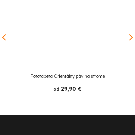
Fototapeta Orientálny páv na strome
29,90 €
od
Z
á