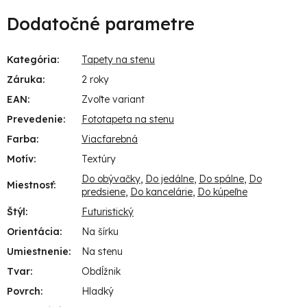
Dodatočné parametre
Kategória
:
Tapety na stenu
Záruka
:
2 roky
EAN
:
Zvoľte variant
Prevedenie
:
Fototapeta na stenu
Farba
:
Viacfarebná
Motív
:
Textúry
Do obývačky
,
Do jedálne
,
Do spálne
,
Do
Miestnosť
:
predsiene
,
Do kancelárie
,
Do kúpeľne
Štýl
:
Futuristický
Orientácia
:
Na šírku
Umiestnenie
:
Na stenu
Tvar
:
Obdĺžnik
Povrch
:
Hladký