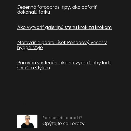
Jesenná fotoobraz: tipy, ako odfotiť
dokonalú fotku
Ako vytvoriť galerijnú stenu krok za krokom
Maľovanie podľa čísel: Pohodový večer v
hygge štýle
Paraván v interiéri: ako ho vybrať, aby ladil
s vašim štýlom
Kontakt
Potrebujete poradiť?
Opýtajte sa Terezy