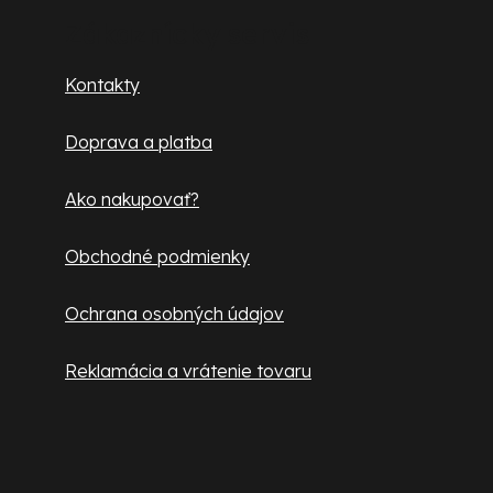
p
Zákaznícky servis
ä
Kontakty
t
Doprava a platba
i
e
Ako nakupovať?
Obchodné podmienky
Ochrana osobných údajov
Reklamácia a vrátenie tovaru