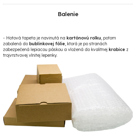
Balenie
- Hotová t
apeta je navinutá na
kartónovú rolku
, potom
zabalená do
bublinkovej fólie
, ktorá je po stranách
zabezpečená lepiacou páskou a vložená do kvalitnej
krabice
z
trojvrstvovej vlnitej lepenky.