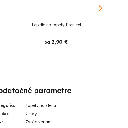
Lepidlo na tapety Pronicel
Štetec
2,90 €
od
odatočné parametre
tegória
:
Tapety na stenu
ruka
:
2 roky
N
:
Zvoľte variant