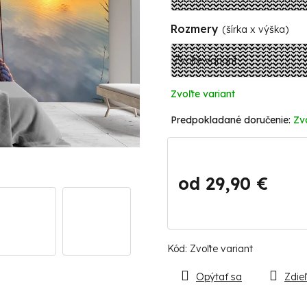
Rozmery
(šírka x výška)
Zvoľte variant
Zv
od
29,90 €
Jednotková
cena:
Kód:
Zvoľte variant
Opýtať sa
Zdieľ