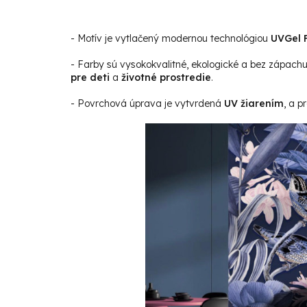
- Motív je vytlačený modernou technológiou
UVGel F
- Farby sú vysokokvalitné, ekologické a bez zápach
pre deti
a
životné prostredie
.
- Povrchová úprava je vytvrdená
UV žiarením
, a p