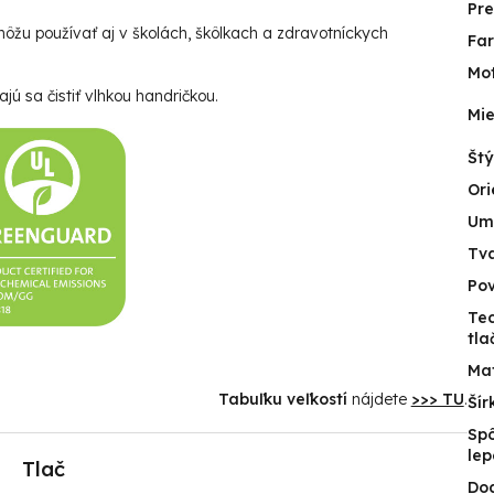
Pr
ôžu používať aj v školách, škôlkach a zdravotníckych
Fa
Mot
jú sa čistiť vlhkou handričkou.
Mie
Štý
Ori
Um
Tv
Po
Te
tla
Mat
Tabuľku veľkostí
nájdete
>>> TU
.
Šír
Sp
lep
Tlač
Do