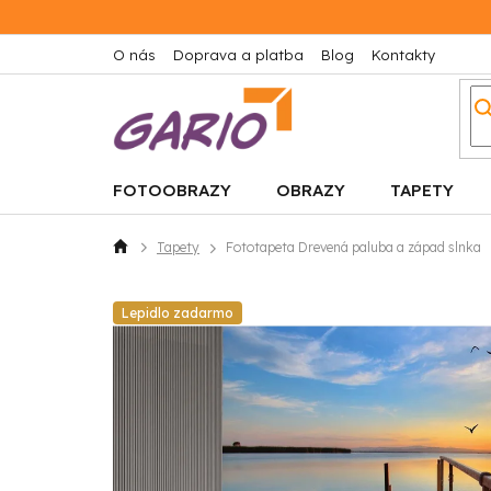
Prejsť
na
obsah
O nás
Doprava a platba
Blog
Kontakty
FOTOOBRAZY
OBRAZY
TAPETY
Tapety
Fototapeta Drevená paluba a západ slnka
Domov
Lepidlo zadarmo