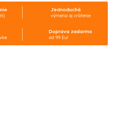
nie
Jednoduchá
ií)
výmena aj vrátenie
Doprava zadarmo
ávke
od 99 Eur