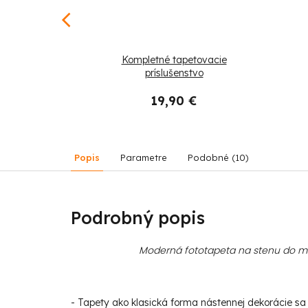
e Hrajme
Kompletné tapetovacie
príslušenstvo
 €
19,90 €
Popis
Parametre
Podobné (10)
Podrobný popis
Moderná fototapeta na stenu do mod
- Tapety ako klasická forma nástennej dekorácie sa s