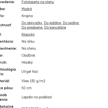
evedenie
:
Fototapeta na stenu
rba
:
Modrá
ív
:
Krajina
Do obývačky
,
Do jedálne
,
Do spálne
,
stnosť
:
Do predsiene
,
Do kancelárie
l
:
Klasický
entácia
:
Na šírku
iestnenie
:
Na stenu
ar
:
Obdĺžnik
vrch
:
Hladký
chnológia
UVgel tlač
če
:
eriál
:
Vlies 130 g/m2
ka pásu
:
50 cm
ôsob
Lepidlo na podklad
enia
:
datočné