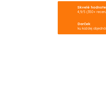
Skvelé hodnote
4,9/5 (350+ recenz
Darček
ku každej objedn