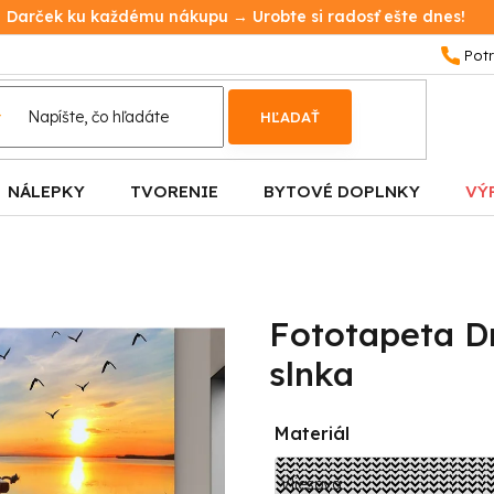
Darček ku každému nákupu → Urobte si radosť ešte dnes!
HĽADAŤ
NÁLEPKY
TVORENIE
BYTOVÉ DOPLNKY
VÝ
Fototapeta D
slnka
Materiál