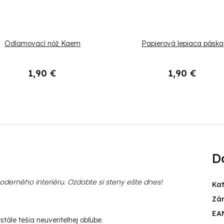
Odlamovací nôž Kaem
Papierová lepiaca páska
1,90 €
1,90 €
D
erného interiéru. Ozdobte si steny ešte dnes!
Ka
Zá
EA
tále tešia neuveriteľnej obľube.