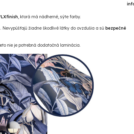
inf
LXfinish
, ktorá má nádherné, sýte farby.
u. Nevypúšťajú žiadne škodlivé látky do ovzdušia a sú
bezpečné
reto nie je potrebná dodatočná laminácia.