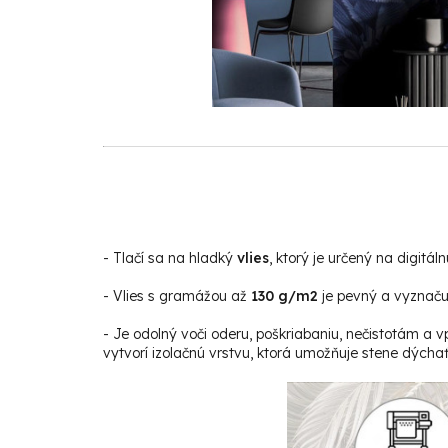
-
Tlačí sa na hladký
vlies
, ktorý je určený na digitáln
- Vlies s gramážou až
130 g/m2
je pevný a vyznačuj
- Je odolný voči oderu, poškriabaniu, nečistotám a v
vytvorí izolačnú vrstvu, ktorá umožňuje stene dýchať