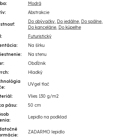
rba
:
Modrá
ív
:
Abstrakcie
Do obývačky
,
Do jedálne
,
Do spálne
,
stnosť
:
Do kancelárie
,
Do kúpeľne
l
:
Futuristický
entácia
:
Na šírku
iestnenie
:
Na stenu
ar
:
Obdĺžnik
vrch
:
Hladký
chnológia
UVgel tlač
če
:
eriál
:
Vlies 130 g/m2
ka pásu
:
50 cm
ôsob
Lepidlo na podklad
enia
:
datočné
ZADARMO lepidlo
ormácie
: