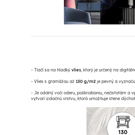
-
Tlačí sa na hladký
vlies
, ktorý je určený na digitáln
- Vlies s gramážou až
130 g/m2
je pevný a vyznačuj
- Je odolný voči oderu, poškriabaniu, nečistotám a v
vytvorí izolačnú vrstvu, ktorá umožňuje stene dýchať