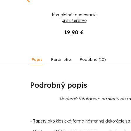
yby v mori
Kompletné tapetovacie
príslušenstvo
19,90 €
45,90 €
Popis
Parametre
Podobné (10)
Podrobný popis
Moderná fototapeta na stenu do mod
- Tapety ako klasická forma nástennej dekorácie sa s