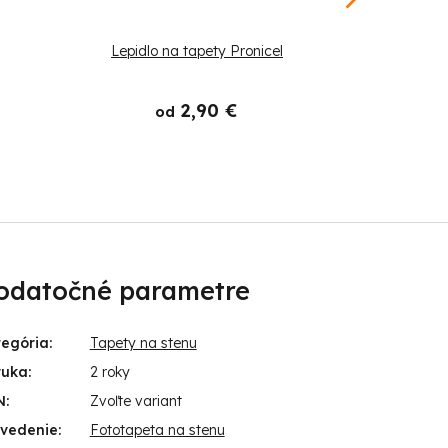
Lepidlo na tapety Pronicel
Štetec
2,90 €
od
odatočné parametre
tegória
:
Tapety na stenu
ruka
:
2 roky
N
:
Zvoľte variant
evedenie
:
Fototapeta na stenu