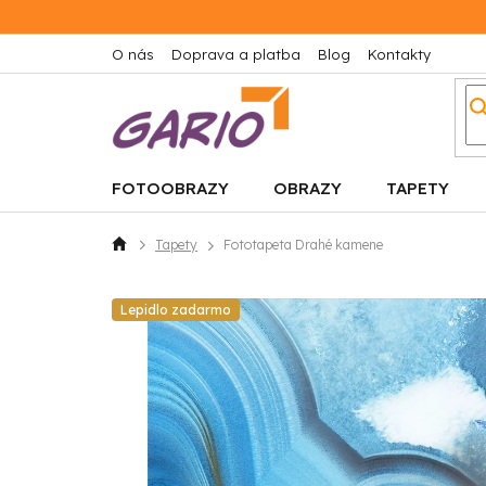
Prejsť
na
obsah
O nás
Doprava a platba
Blog
Kontakty
FOTOOBRAZY
OBRAZY
TAPETY
Tapety
Fototapeta Drahé kamene
Domov
Lepidlo zadarmo