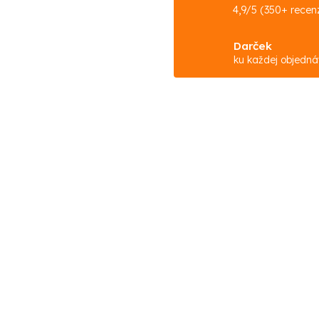
4,9/5 (350+ recenz
Darček
ku každej objedn