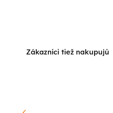
od
–25 %