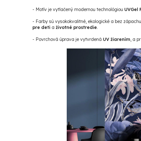
- Motív je vytlačený modernou technológiou
UVGel F
- Farby sú vysokokvalitné, ekologické a bez zápach
pre deti
a
životné prostredie
.
- Povrchová úprava je vytvrdená
UV žiarením
, a p