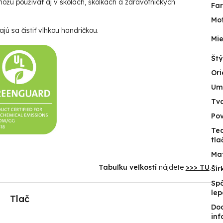
ôžu používať aj v školách, škôlkach a zdravotníckych
Fa
Mot
jú sa čistiť vlhkou handričkou.
Mie
Štý
Ori
Um
Tv
Po
Te
tla
Mat
Tabuľku veľkostí
nájdete
>>> TU
.
Šír
Sp
lep
Tlač
Do
inf