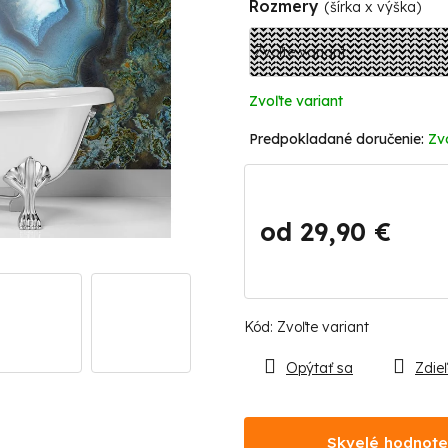
Rozmery
(šírka x výška)
Zvoľte variant
Zv
od
29,90 €
Jednotková
cena:
Kód:
Zvoľte variant
Opýtať sa
Zdieľ
Skvelé hodnote