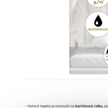
- Hotová t
apeta je navinutá na
kartónovú rolku
, p