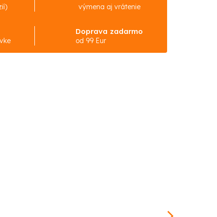
ií)
výmena aj vrátenie
Doprava zadarmo
ávke
od 99 Eur