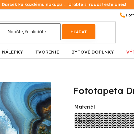
Darček ku každému nákupu → Urobte si radosť ešte dnes!
HĽADAŤ
NÁLEPKY
TVORENIE
BYTOVÉ DOPLNKY
VÝ
Fototapeta 
Materiál