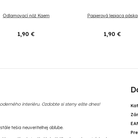
Odlamovací nôž Kaem
Papierová lepiaca páska
1,90 €
1,90 €
D
erného interiéru. Ozdobte si steny ešte dnes!
Ka
Zá
EA
tále tešia neuveriteľnej obľube.
Pr