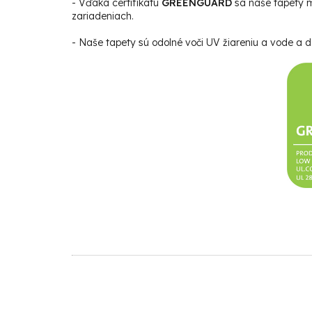
- Vďaka certifikátu
GREENGUARD
sa naše tapety m
zariadeniach.
- Naše tapety sú odolné voči UV žiareniu a vode a da