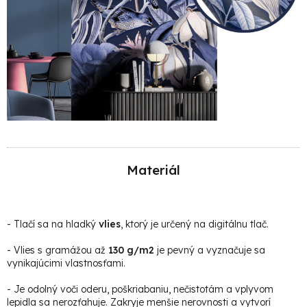
Materiál
-
Tlačí sa na hladký
vlies
, ktorý je určený na digitálnu tlač.
- Vlies s gramážou až
130 g/m2
je pevný a vyznačuje sa
vynikajúcimi vlastnosťami.
- Je odolný voči oderu, poškriabaniu, nečistotám a vplyvom
lepidla sa nerozťahuje. Zakryje menšie nerovnosti a vytvorí