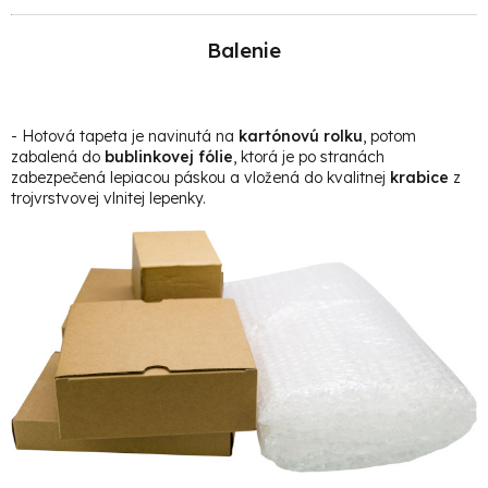
Balenie
- Hotová t
apeta je navinutá na
kartónovú rolku
, potom
zabalená do
bublinkovej fólie
, ktorá je po stranách
zabezpečená lepiacou páskou a vložená do kvalitnej
krabice
z
trojvrstvovej vlnitej lepenky.