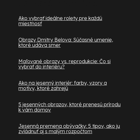
Užitočné informácie
Ako vybrať ideálne rolety pre každú
miestnosť
Obrazy Dmitry Belova: Súčasné umenie,
ktoré udáva smer
Maľované obrazy vs. reprodukcie: Čo si
vybrať do interiéru?
Ako na jesenný interiér: farby, vzory a
motívy, ktoré zahrejú
5 jesenných obrazov, ktoré prenesú prírodu
k vám domov
Jesenná premena obývačky: 5 tipov, ako ju
zvládnuť aj s malým rozpočtom