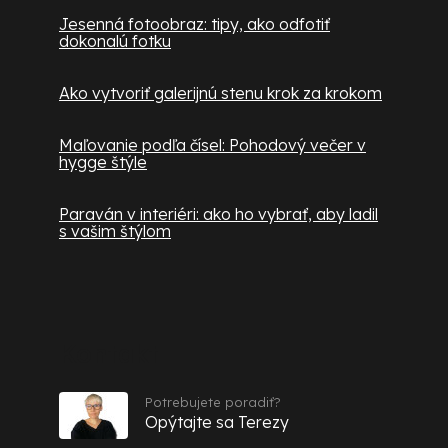
Jesenná fotoobraz: tipy, ako odfotiť
dokonalú fotku
Ako vytvoriť galerijnú stenu krok za krokom
Maľovanie podľa čísel: Pohodový večer v
hygge štýle
Paraván v interiéri: ako ho vybrať, aby ladil
s vašim štýlom
Kontakt
Potrebujete poradiť?
Opýtajte sa Terezy