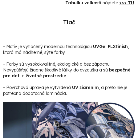
Tabuľku veľkostí
nájdete
>>> TU
.
Tlač
- Motív je vytlačený modernou technológiou
UVGel FLXfinish
,
ktorá má nádherné, sýte farby.
- Farby sú vysokokvalitné, ekologické a bez zápachu.
Nevypúšťajú žiadne škodlivé látky do ovzdušia a sú
bezpečné
pre deti
a
životné prostredie
.
- Povrchová úprava je vytvrdená
UV žiarením
, a preto nie je
potrebná dodatočná laminácia.