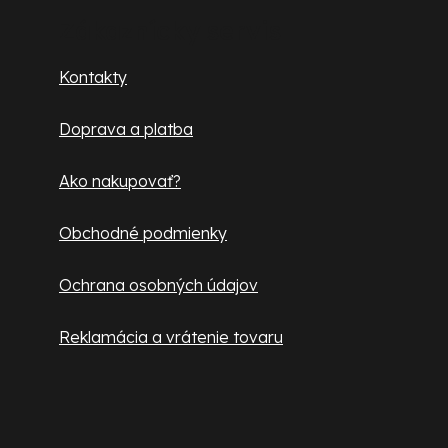
p
Zákaznícky servis
ä
Kontakty
t
Doprava a platba
i
e
Ako nakupovať?
Obchodné podmienky
Ochrana osobných údajov
Reklamácia a vrátenie tovaru