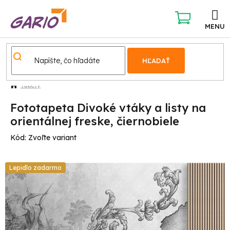
Prejsť
na
obsah
NÁKUPNÝ
KOŠÍK
HĽADAŤ
Tapety
Fototapeta Divoké vtáky a listy na
orientálnej freske, čiernobiele
Kód:
Zvoľte variant
Lepidlo zadarmo