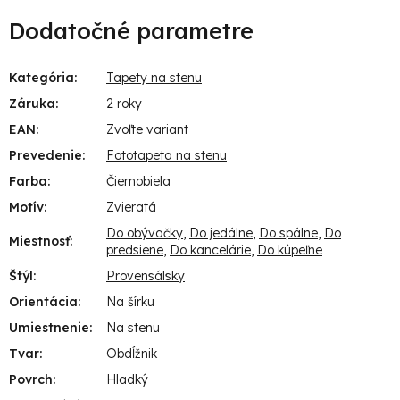
Dodatočné parametre
Kategória
:
Tapety na stenu
Záruka
:
2 roky
EAN
:
Zvoľte variant
Prevedenie
:
Fototapeta na stenu
Farba
:
Čiernobiela
Motív
:
Zvieratá
Do obývačky
,
Do jedálne
,
Do spálne
,
Do
Miestnosť
:
predsiene
,
Do kancelárie
,
Do kúpeľne
Štýl
:
Provensálsky
Orientácia
:
Na šírku
Umiestnenie
:
Na stenu
Tvar
:
Obdĺžnik
Povrch
:
Hladký