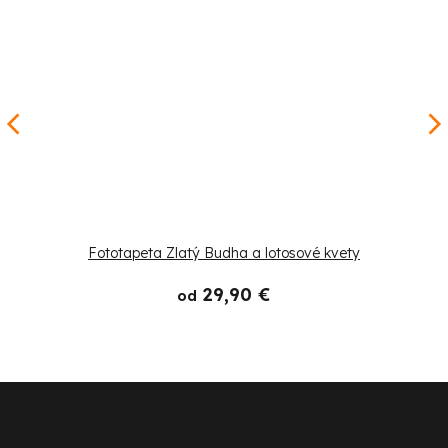
Fototapeta Zlatý Budha a lotosové kvety
29,90 €
od
Z
á