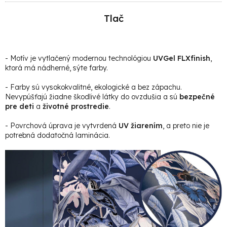
Tlač
- Motív je vytlačený modernou technológiou
UVGel FLXfinish
,
ktorá má nádherné, sýte farby.
- Farby sú vysokokvalitné, ekologické a bez zápachu.
Nevypúšťajú žiadne škodlivé látky do ovzdušia a sú
bezpečné
pre deti
a
životné prostredie
.
- Povrchová úprava je vytvrdená
UV žiarením
, a preto nie je
potrebná dodatočná laminácia.