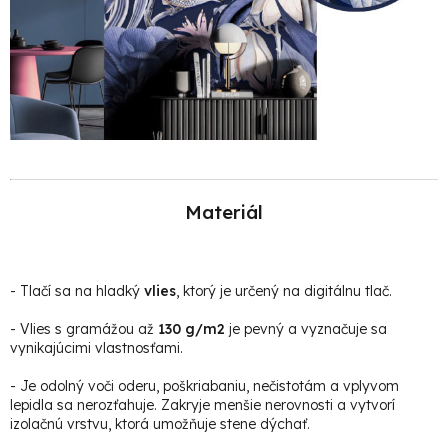
Materiál
-
Tlačí sa na hladký
vlies
, ktorý je určený na digitálnu tlač.
- Vlies s gramážou až
130 g/m2
je pevný a vyznačuje sa
vynikajúcimi vlastnosťami.
- Je odolný voči oderu, poškriabaniu, nečistotám a vplyvom
lepidla sa nerozťahuje. Zakryje menšie nerovnosti a vytvorí
izolačnú vrstvu, ktorá umožňuje stene dýchať.