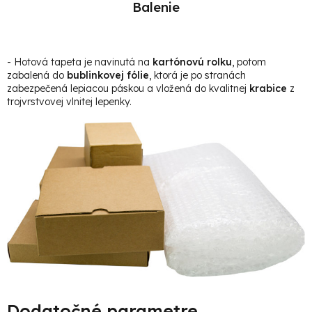
Balenie
- Hotová t
apeta je navinutá na
kartónovú rolku
, potom
zabalená do
bublinkovej fólie
, ktorá je po stranách
zabezpečená lepiacou páskou a vložená do kvalitnej
krabice
z
trojvrstvovej vlnitej lepenky.
Dodatočné parametre