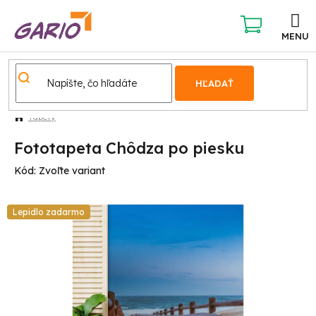
Prejsť
na
obsah
NÁKUPNÝ
KOŠÍK
HĽADAŤ
Tapety
Fototapeta Chôdza po piesku
Kód:
Zvoľte variant
Lepidlo zadarmo