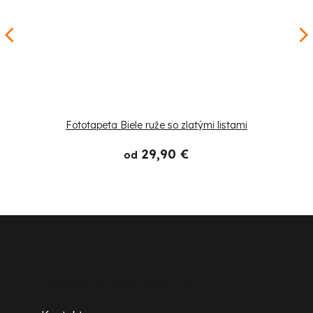
Fototapeta Biele ruže so zlatými listami
29,90 €
od
Z
á
p
Zákaznícky servis
ä