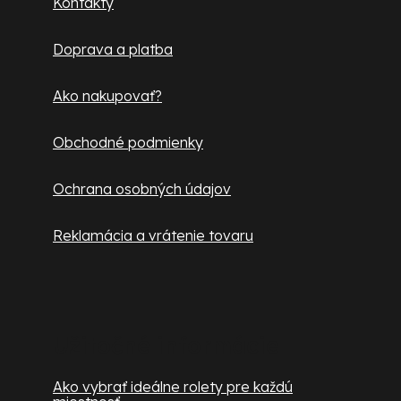
Kontakty
t
Doprava a platba
i
e
Ako nakupovať?
Obchodné podmienky
Ochrana osobných údajov
Reklamácia a vrátenie tovaru
Užitočné informácie
Ako vybrať ideálne rolety pre každú