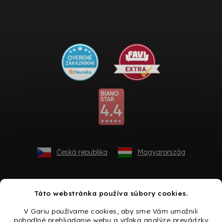
Česká republika
Magyarország
Táto webstránka používa súbory cookies.
V Gariu používame cookies, aby sme Vám umožnili
pohodlné prehliadanie webu a vďaka analýze prevádzky