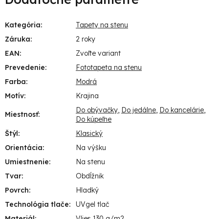
Kategória
:
Tapety na stenu
Záruka
:
2 roky
EAN
:
Zvoľte variant
Prevedenie
:
Fototapeta na stenu
Farba
:
Modrá
Motív
:
Krajina
Do obývačky
,
Do jedálne
,
Do kancelárie
,
Miestnosť
:
Do kúpeľne
Štýl
:
Klasický
Orientácia
:
Na výšku
Umiestnenie
:
Na stenu
Tvar
:
Obdĺžnik
Povrch
:
Hladký
Technológia tlače
:
UVgel tlač
Materiál
:
Vlies 130 g/m2