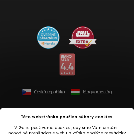
Česká republika
Magyarország
Táto webstránka používa súbory cookies.
V Gariu používame cookies, aby sme Vám umožnili
pohodlné prehliadanie webu a vďaka analýze prevádzky