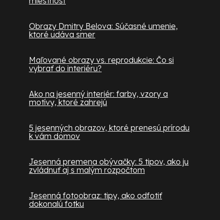
miestnosť
Obrazy Dmitry Belova: Súčasné umenie,
ktoré udáva smer
Maľované obrazy vs. reprodukcie: Čo si
vybrať do interiéru?
Ako na jesenný interiér: farby, vzory a
motívy, ktoré zahrejú
5 jesenných obrazov, ktoré prenesú prírodu
k vám domov
Jesenná premena obývačky: 5 tipov, ako ju
zvládnuť aj s malým rozpočtom
Jesenná fotoobraz: tipy, ako odfotiť
dokonalú fotku