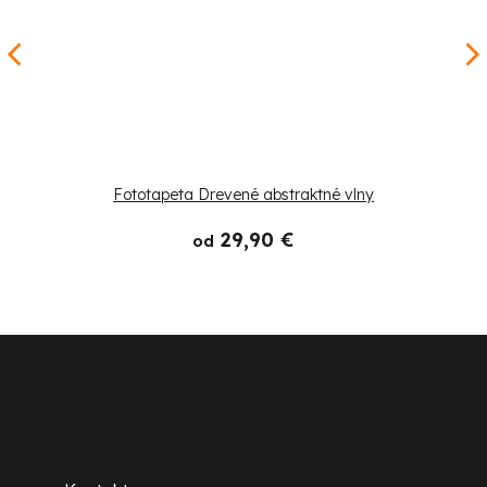
Fototapeta Drevené abstraktné vlny
29,90 €
od
Z
á
p
Zákaznícky servis
ä