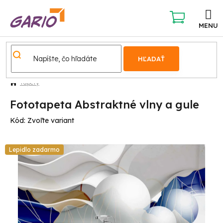
Prejsť
na
obsah
NÁKUPNÝ
KOŠÍK
HĽADAŤ
Tapety
Fototapeta Abstraktné vlny a gule
Kód:
Zvoľte variant
Lepidlo zadarmo