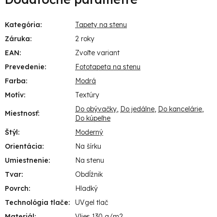
Kategória
:
Tapety na stenu
Záruka
:
2 roky
EAN
:
Zvoľte variant
Prevedenie
:
Fototapeta na stenu
Farba
:
Modrá
Motív
:
Textúry
Do obývačky
,
Do jedálne
,
Do kancelárie
,
Miestnosť
:
Do kúpeľne
Štýl
:
Moderný
Orientácia
:
Na šírku
Umiestnenie
:
Na stenu
Tvar
:
Obdĺžnik
Povrch
:
Hladký
Technológia tlače
:
UVgel tlač
Materiál
:
Vlies 130 g/m2