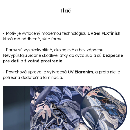
Tlač
- Motív je vytlačený modernou technológiou
UVGel FLXfinish
,
ktorá má nádherné, sýte farby.
- Farby sú vysokokvalitné, ekologické a bez zápachu.
Nevypúšťajú žiadne škodlivé látky do ovzdušia a sú
bezpečné
pre deti
a
životné prostredie
.
- Povrchová úprava je vytvrdená
UV žiarením
, a preto nie je
potrebná dodatočná laminácia.