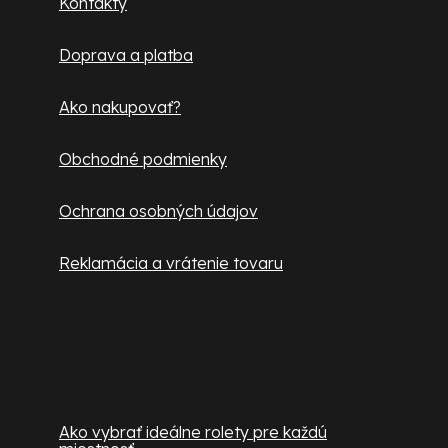
Kontakty
t
Doprava a platba
i
e
Ako nakupovať?
Obchodné podmienky
Ochrana osobných údajov
Reklamácia a vrátenie tovaru
Užitočné informácie
Ako vybrať ideálne rolety pre každú