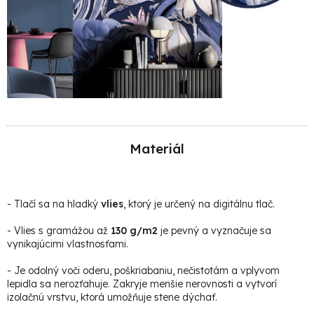
Materiál
-
Tlačí sa na hladký
vlies
, ktorý je určený na digitálnu tlač.
- Vlies s gramážou až
130 g/m2
je pevný a vyznačuje sa
vynikajúcimi vlastnosťami.
- Je odolný voči oderu, poškriabaniu, nečistotám a vplyvom
lepidla sa nerozťahuje. Zakryje menšie nerovnosti a vytvorí
izolačnú vrstvu, ktorá umožňuje stene dýchať.