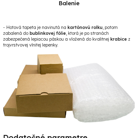
Balenie
- Hotová t
apeta je navinutá na
kartónovú rolku
, potom
zabalená do
bublinkovej fólie
, ktorá je po stranách
zabezpečená lepiacou páskou a vložená do kvalitnej
krabice
z
trojvrstvovej vlnitej lepenky.
Dodatočné parametre