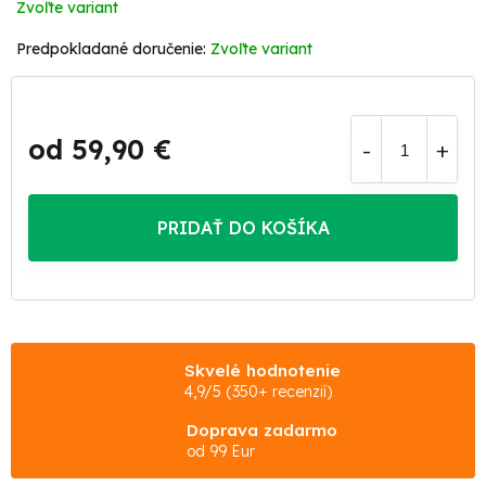
Zvoľte variant
Zvoľte variant
od
59,90 €
Jednotková
cena:
PRIDAŤ DO KOŠÍKA
Skvelé hodnotenie
4,9/5 (350+ recenzií)
Doprava zadarmo
od 99 Eur