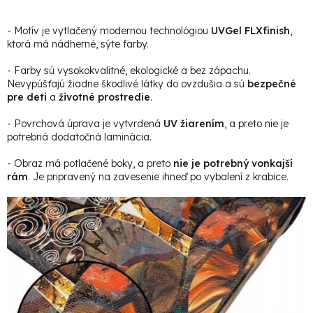
- Motív je vytlačený modernou technológiou
UVGel FLXfinish
,
ktorá má nádherné, sýte farby.
- Farby sú vysokokvalitné, ekologické a bez zápachu.
Nevypúšťajú žiadne škodlivé látky do ovzdušia a sú
bezpečné
pre deti
a
životné prostredie
.
- Povrchová úprava je vytvrdená
UV žiarením
, a preto nie je
potrebná dodatočná laminácia.
- Obraz má potlačené boky, a preto
nie je potrebný vonkajší
rám
. Je pripravený na zavesenie ihneď po vybalení z krabice.