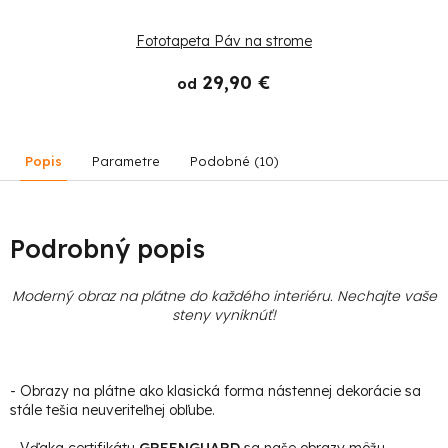
Fototapeta Páv na strome
29,90 €
od
Popis
Parametre
Podobné (10)
Podrobný popis
Moderný obraz na plátne do každého interiéru. Nechajte vaše
steny vyniknúť!
- Obrazy na plátne ako klasická forma nástennej dekorácie sa
stále tešia neuveriteľnej obľube.
- Vďaka certifikátu
GREENGUARD
sa naše obrazy môžu