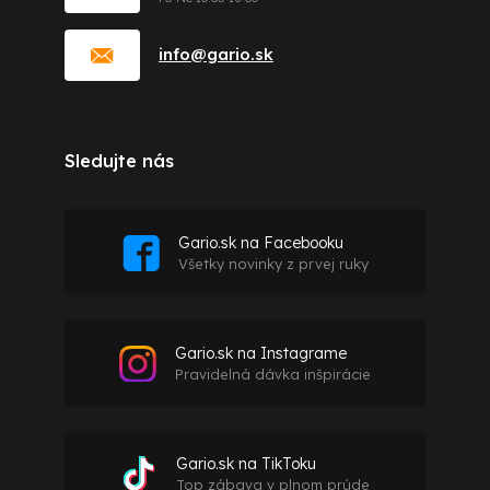
info
@
gario.sk
Sledujte nás
Gario.sk na Facebooku
Všetky novinky z prvej ruky
Gario.sk na Instagrame
Pravidelná dávka inšpirácie
Gario.sk na TikToku
Top zábava v plnom prúde