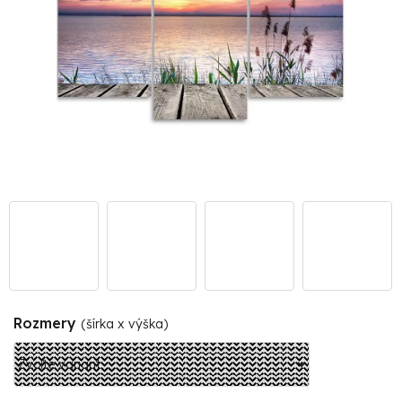
Rozmery
(šírka x výška)