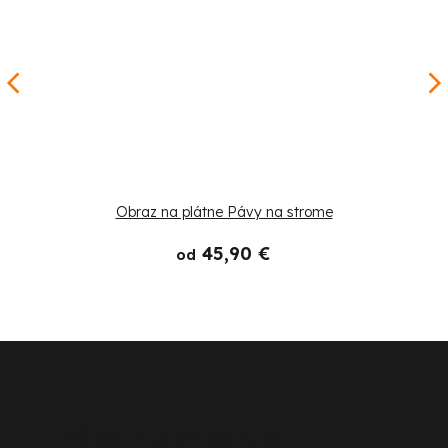
Obraz na plátne Pávy na strome
45,90 €
od
Z
á
p
Zákaznícky servis