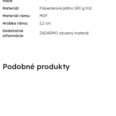
tlače
:
Materiál
:
Polyesterové plátno 240 g/m2
Materiál rámu
:
MDF
Hrúbka rámu
:
2,2 cm
Dodatočné
ZADARMO závesný materiál
informácie
: