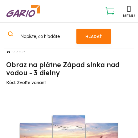
Prejsť
na
obsah
NÁKUPNÝ
KOŠÍK
HĽADAŤ
Obrazy
Obraz na plátne Západ slnka nad
vodou - 3 dielny
Kód:
Zvoľte variant