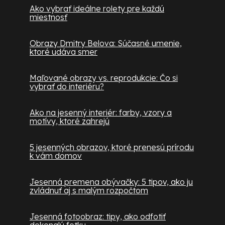
Ako vybrať ideálne rolety pre každú
miestnosť
Obrazy Dmitry Belova: Súčasné umenie,
ktoré udáva smer
Maľované obrazy vs. reprodukcie: Čo si
vybrať do interiéru?
Ako na jesenný interiér: farby, vzory a
motívy, ktoré zahrejú
5 jesenných obrazov, ktoré prenesú prírodu
k vám domov
Jesenná premena obývačky: 5 tipov, ako ju
zvládnuť aj s malým rozpočtom
Jesenná fotoobraz: tipy, ako odfotiť