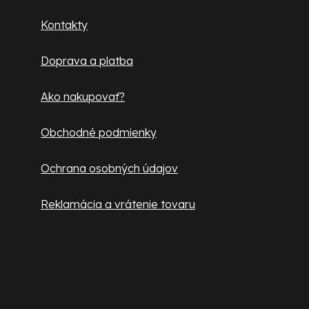
ä
Kontakty
t
Doprava a platba
i
e
Ako nakupovať?
Obchodné podmienky
Ochrana osobných údajov
Reklamácia a vrátenie tovaru
Užitočné informácie