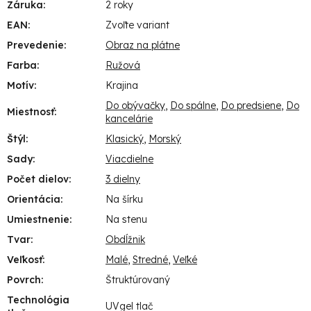
Záruka
:
2 roky
EAN
:
Zvoľte variant
Prevedenie
:
Obraz na plátne
Farba
:
Ružová
Motív
:
Krajina
Do obývačky
,
Do spálne
,
Do predsiene
,
Do
Miestnosť
:
kancelárie
Štýl
:
Klasický
,
Morský
Sady
:
Viacdielne
Počet dielov
:
3 dielny
Orientácia
:
Na šírku
Umiestnenie
:
Na stenu
Tvar
:
Obdĺžnik
Veľkosť
:
Malé
,
Stredné
,
Veľké
Povrch
:
Štruktúrovaný
Technológia
UVgel tlač