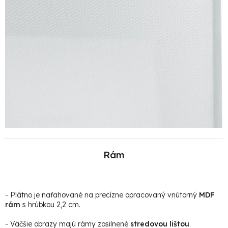
Rám
- Plátno je naťahované na precízne opracovaný vnútorný
MDF
rám
s hrúbkou 2,2 cm.
- Väčšie obrazy majú rámy zosilnené
stredovou lištou
.