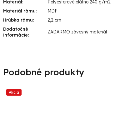
Materiál
:
Polyesterové plátno 240 g/m2
Materiál rámu
:
MDF
Hrúbka rámu
:
2,2 cm
Dodatočné
ZADARMO závesný materiál
informácie
:
Akcia