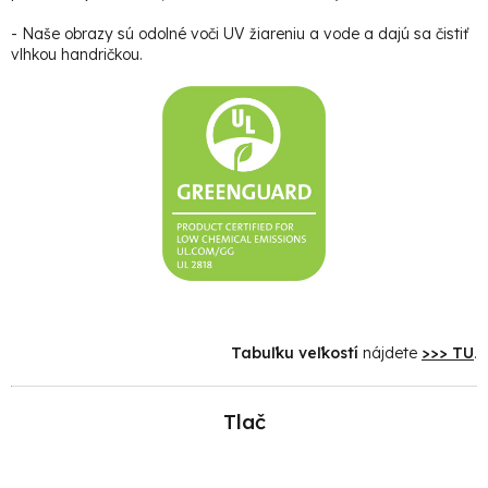
- Naše obrazy sú odolné voči UV žiareniu a vode a dajú sa čistiť
vlhkou handričkou.
Tabuľku veľkostí
nájdete
>>> TU
.
Tlač