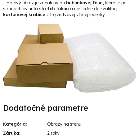
- Hotový obraz je zabalený do
bublinkovej fólie
, ktorá je po
stranách ovinutá
stretch fóliou
a následne do kvalitnej
kartónovej krabice
z trojvrstvovej vlnitej lepenky.
Dodatočné parametre
Kategória
:
Obrazy na stenu
Záruka
:
2 roky