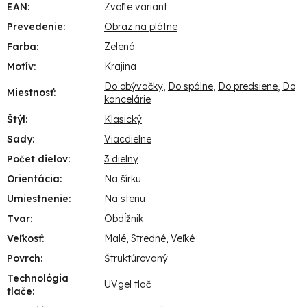
EAN
:
Zvoľte variant
Prevedenie
:
Obraz na plátne
Farba
:
Zelená
Motív
:
Krajina
Do obývačky
,
Do spálne
,
Do predsiene
,
Do
Miestnosť
:
kancelárie
Štýl
:
Klasický
Sady
:
Viacdielne
Počet dielov
:
3 dielny
Orientácia
:
Na šírku
Umiestnenie
:
Na stenu
Tvar
:
Obdĺžnik
Veľkosť
:
Malé
,
Stredné
,
Veľké
Povrch
:
Štruktúrovaný
Technológia
UVgel tlač
tlače
: