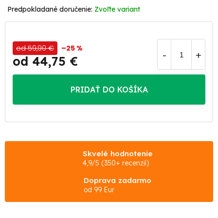
Zvoľte variant
od 59,90 €
–25 %
od
44,75 €
Jednotková
cena:
PRIDAŤ DO KOŠÍKA
Skvelé hodnotenie
4,9/5 (350+ recenzií)
Doprava zadarmo
od 99 Eur