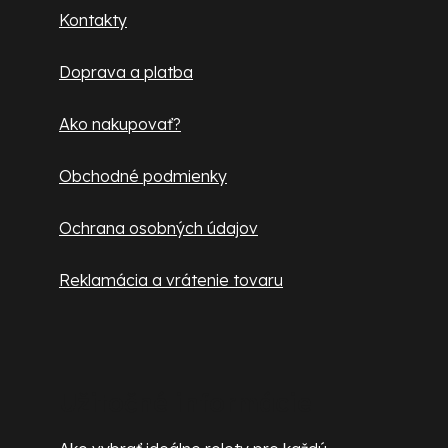
ä
Kontakty
t
Doprava a platba
i
e
Ako nakupovať?
Obchodné podmienky
Ochrana osobných údajov
Reklamácia a vrátenie tovaru
Užitočné informácie