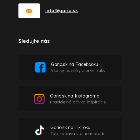
info
@
gario.sk
Sledujte nás
Gario.sk na Facebooku
Všetky novinky z prvej ruky
Gario.sk na Instagrame
Pravidelná dávka inšpirácie
Gario.sk na TikToku
Top zábava v plnom prúde