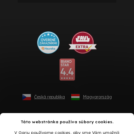
Česká republika
Magyarország
Táto webstránka používa súbory cookies.
V Gariu používame cookies, aby sme Vám umožnili