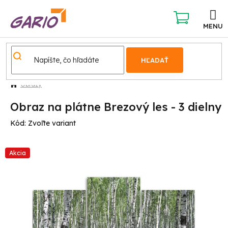
Prejsť
na
obsah
NÁKUPNÝ
KOŠÍK
HĽADAŤ
Obrazy
Obraz na plátne Brezový les - 3 dielny
Kód:
Zvoľte variant
Akcia