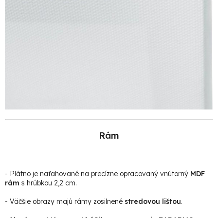
Rám
- Plátno je naťahované na precízne opracovaný vnútorný
MDF
rám
s hrúbkou 2,2 cm.
- Väčšie obrazy majú rámy zosilnené
stredovou lištou
.