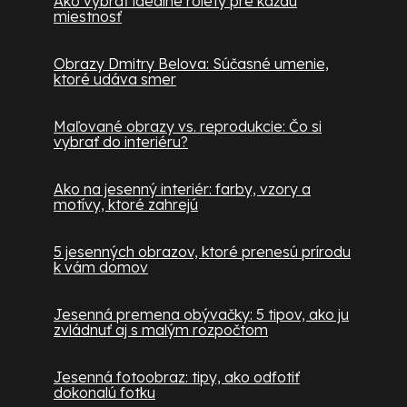
Ako vybrať ideálne rolety pre každú
miestnosť
Obrazy Dmitry Belova: Súčasné umenie,
ktoré udáva smer
Maľované obrazy vs. reprodukcie: Čo si
vybrať do interiéru?
Ako na jesenný interiér: farby, vzory a
motívy, ktoré zahrejú
5 jesenných obrazov, ktoré prenesú prírodu
k vám domov
Jesenná premena obývačky: 5 tipov, ako ju
zvládnuť aj s malým rozpočtom
Jesenná fotoobraz: tipy, ako odfotiť
dokonalú fotku