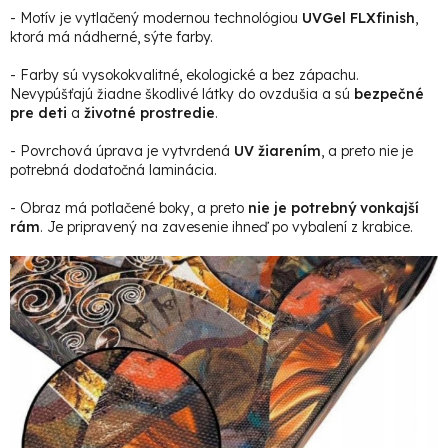
- Motív je vytlačený modernou technológiou
UVGel FLXfinish
,
ktorá má nádherné, sýte farby.
- Farby sú vysokokvalitné, ekologické a bez zápachu.
Nevypúšťajú žiadne škodlivé látky do ovzdušia a sú
bezpečné
pre deti
a
životné prostredie
.
- Povrchová úprava je vytvrdená
UV žiarením
, a preto nie je
potrebná dodatočná laminácia.
- Obraz má potlačené boky, a preto
nie je potrebný vonkajší
rám
. Je pripravený na zavesenie ihneď po vybalení z krabice.