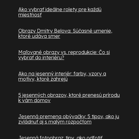
Ako vybrať ideálne rolety pre každú
miestnosť
Obrazy Dmitry Belova: Súčasné umenie,
ktoré udáva smer
Maľované obrazy vs. reprodukcie: Čo si
vybrať do interiéru?
Ako na jesenný interiér: farby, vzory a
motívy, ktoré zahrejú
5 jesenných obrazov, ktoré prenesú prírodu
k vám domov
Jesenná premena obývačky: 5 tipov, ako ju
zvládnuť aj s malým rozpočtom
Jesenná fotoobraz: tipy, ako odfotiť