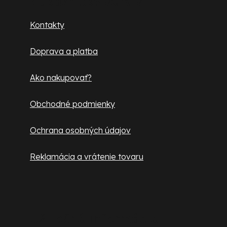
p
Zákaznícky servis
ä
Kontakty
t
Doprava a platba
i
e
Ako nakupovať?
Obchodné podmienky
Ochrana osobných údajov
Reklamácia a vrátenie tovaru
Užitočné informácie