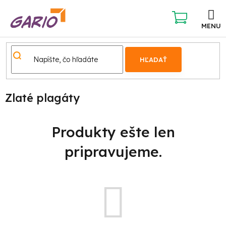
Prejsť
na
obsah
NÁKUPNÝ
KOŠÍK
HĽADAŤ
Domov
Zlaté plagáty
Produkty ešte len
pripravujeme.