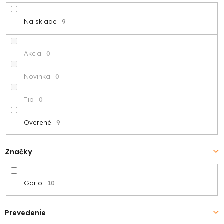
d
Na sklade
9
u
k
Akcia
0
t
Novinka
0
o
Tip
0
v
Overené
9
Značky
Gario
10
Prevedenie