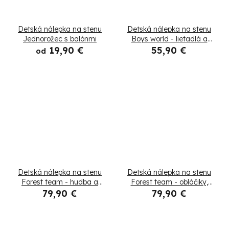
Detská nálepka na stenu
Detská nálepka na stenu
Jednorožec s balónmi
Boys world - lietadlá a
helikoptéra
19,90 €
55,90 €
od
Detská nálepka na stenu
Detská nálepka na stenu
Forest team - hudba a
Forest team - obláčiky,
tanec zvieratiek
zvieratká a stromy
79,90 €
79,90 €