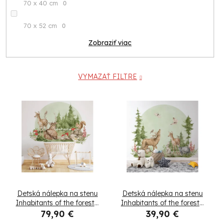
70 x 40 cm
0
70 x 52 cm
0
Zobraziť viac
VYMAZAŤ FILTRE
V
ý
p
i
s
Detská nálepka na stenu
Detská nálepka na stenu
p
Inhabitants of the forest -
Inhabitants of the forest -
jeleň, srnka a veverička
jeleň a srnka
79,90 €
39,90 €