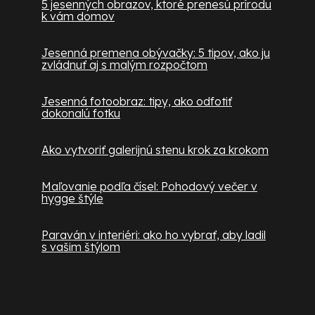
5 jesenných obrazov, ktoré prenesú prírodu
k vám domov
Jesenná premena obývačky: 5 tipov, ako ju
zvládnuť aj s malým rozpočtom
Jesenná fotoobraz: tipy, ako odfotiť
dokonalú fotku
Ako vytvoriť galerijnú stenu krok za krokom
Maľovanie podľa čísel: Pohodový večer v
hygge štýle
Paraván v interiéri: ako ho vybrať, aby ladil
s vašim štýlom