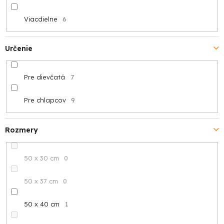
Viacdielne
6
Určenie
Pre dievčatá
7
Pre chlapcov
9
Rozmery
50 x 30 cm
0
50 x 37 cm
0
50 x 40 cm
1