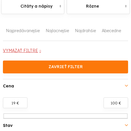
Citáty a nápisy
Rôzne
R
Najpredávanejšie
Najlacnejšie
Najdrahšie
Abecedne
a
d
VYMAZAŤ FILTRE
e
ZAVRIEŤ FILTER
n
i
Cena
e
19
€
100
€
p
r
Stav
o