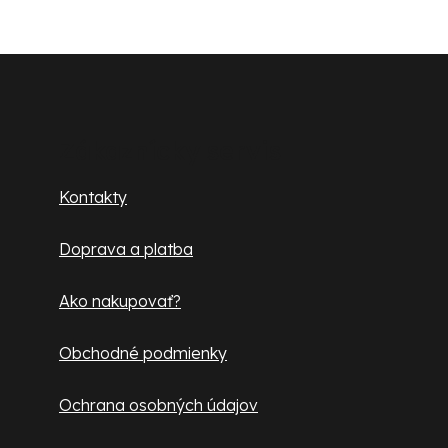
c
i
e
Z
p
á
r
p
v
Zákaznícky servis
k
ä
Kontakty
y
t
v
Doprava a platba
ý
i
p
e
Ako nakupovať?
i
s
Obchodné podmienky
u
Ochrana osobných údajov