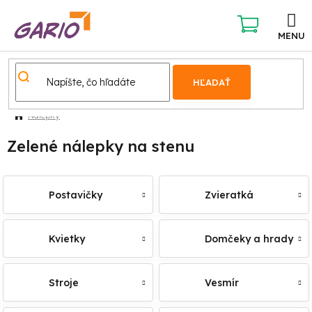
Prejsť
na
obsah
NÁKUPNÝ
KOŠÍK
HĽADAŤ
Nálepky
Zelené nálepky na stenu
Postavičky
Zvieratká
Kvietky
Domčeky a hrady
Stroje
Vesmír