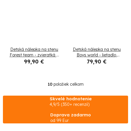
Detská nálepka na stenu
Detská nálepka na stenu
Forest team - zvieratká a
Boys world - lietadlo,
stromy
balón a vlak
99,90 €
79,90 €
10
položiek celkom
O
v
Skvelé hodnotenie
l
4,9/5 (350+ recenzií)
á
Doprava zadarmo
d
od 99 Eur
a