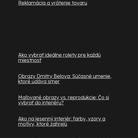
Reklamácia a vrátenie tovaru
Užitočné informácie
Ako vybrať ideálne rolety pre každú
miestnosť
Obrazy Dmitry Belova: Súčasné umenie,
ktoré udáva smer
Maľované obrazy vs. reprodukcie: Čo si
vybrať do interiéru?
Ako na jesenný interiér: farby, vzory a
motívy, ktoré zahrejú