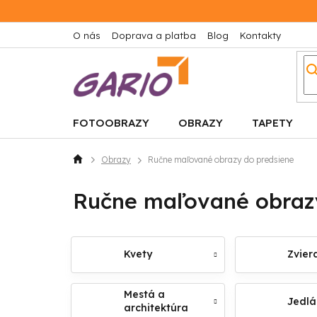
Prejsť
na
obsah
O nás
Doprava a platba
Blog
Kontakty
FOTOOBRAZY
OBRAZY
TAPETY
Obrazy
Ručne maľované obrazy do predsiene
Domov
Ručne maľované obraz
Kvety
Zvier
Mestá a
Jedlá
architektúra