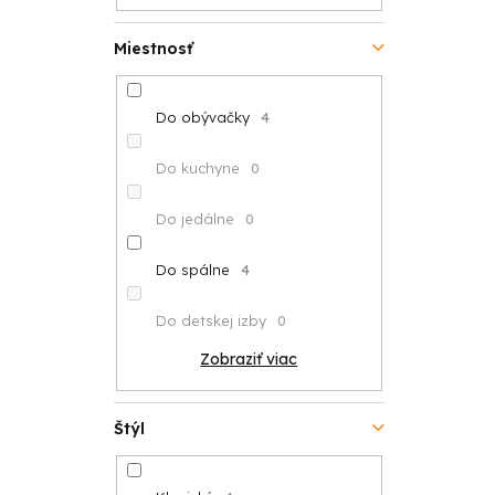
Miestnosť
Do obývačky
4
Do kuchyne
0
Do jedálne
0
Do spálne
4
Do detskej izby
0
Zobraziť viac
Štýl