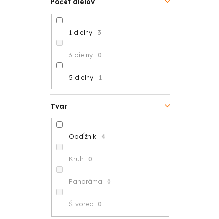
Počet dielov
1 dielny
3
3 dielny
0
5 dielny
1
Tvar
Obdĺžnik
4
Kruh
0
Panoráma
0
Štvorec
0