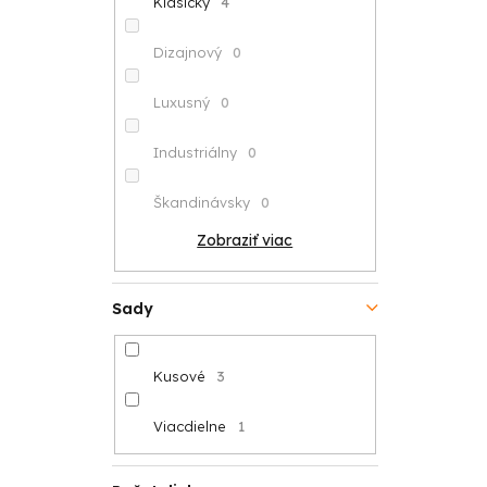
Klasický
4
Dizajnový
0
Luxusný
0
Industriálny
0
Škandinávsky
0
Zobraziť viac
Sady
Kusové
3
Viacdielne
1