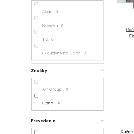
n
p
s
e
r
Akcia
0
p
l
o
Novinka
0
Ruč
r
d
ma
Tip
0
o
u
Exkluzívne na Gario
0
d
k
u
t
Značky
k
o
Art Group
0
t
v
o
Gario
4
v
Prevedenie
Ručne 