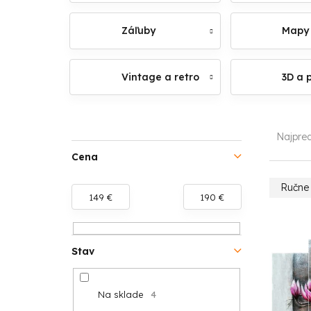
Záľuby
Mapy
Vintage a retro
3D a 
B
R
Najpre
o
a
Cena
č
d
Ručne
149
€
190
€
n
e
V
ý
n
ý
Stav
p
i
p
a
e
Na sklade
4
i