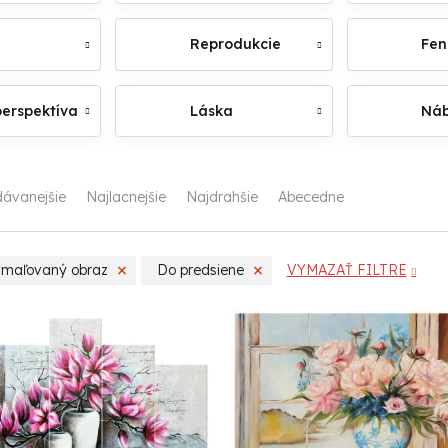
Reprodukcie
Fen
perspektíva
Láska
Náb
dávanejšie
Najlacnejšie
Najdrahšie
Abecedne
 maľovaný obraz
Do predsiene
VYMAZAŤ FILTRE