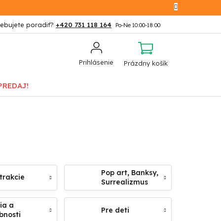
+420 731 118 164
NÁKUPNÝ
Prihlásenie
Prázdny košík
KOŠÍK
PREDAJ!
Pop art, Banksy,
trakcie
Surrealizmus
ia a
Pre deti
bnosti