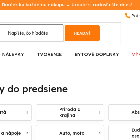
Darček ku každému nákupu → Urobte si radosť ešte dnes!
HĽADAŤ
NÁLEPKY
TVORENIE
BYTOVÉ DOPLNKY
VÝ
y do predsiene
Príroda a
atá
Abs
krajina
Ľud
 a nápoje
Auto, moto
oso