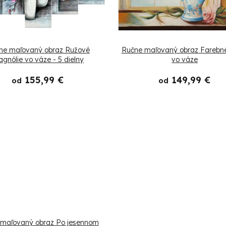
ne maľovaný obraz Ružové
Ručne maľovaný obraz Farebné
gnólie vo váze - 5 dielny
vo váze
155,99 €
149,99 €
od
od
maľovaný obraz Po jesennom