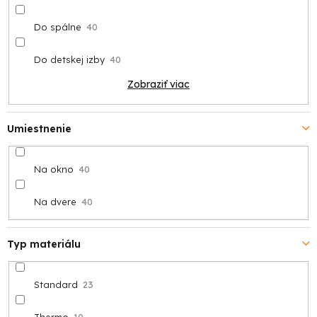
Do spálne
40
Do detskej izby
40
Zobraziť viac
Umiestnenie
Na okno
40
Na dvere
40
Typ materiálu
Standard
23
Thermo
10