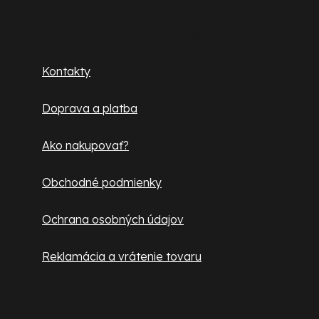
á
k
y
p
Zákaznícky servis
v
ä
ý
Kontakty
p
t
i
Doprava a platba
i
s
u
e
Ako nakupovať?
Obchodné podmienky
Ochrana osobných údajov
Reklamácia a vrátenie tovaru