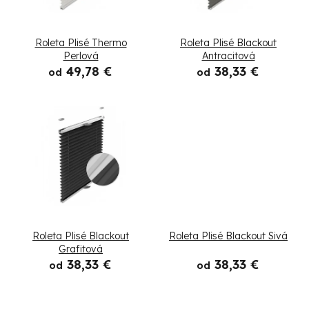
i
s
Roleta Plisé Thermo
Roleta Plisé Blackout
p
Perlová
Antracitová
49,78 €
38,33 €
od
od
r
o
d
u
k
t
Roleta Plisé Blackout
Roleta Plisé Blackout Sivá
o
Grafitová
38,33 €
38,33 €
od
od
v