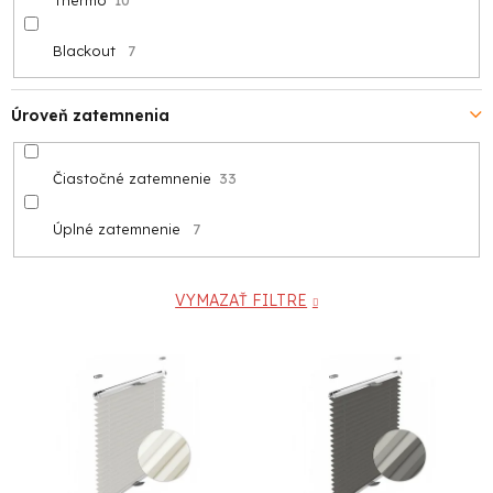
Blackout
7
Úroveň zatemnenia
Čiastočné zatemnenie
33
Úplné zatemnenie
7
VYMAZAŤ FILTRE
V
ý
p