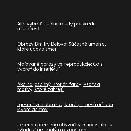
Užitočné informácie
Ako vybrať ideálne rolety pre každú
miestnosť
Obrazy Dmitry Belova: Súčasné umenie,
ktoré udáva smer
Maľované obrazy vs. reprodukcie: Čo si
vybrať do interiéru?
Ako na jesenný interiér: farby, vzory a
motívy, ktoré zahrejú
5 jesenných obrazov, ktoré prenesú prírodu
k vám domov
Jesenná premena obývačky: 5 tipov, ako ju
zvládnuť aj s malým rozpočtom