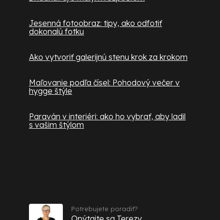
Jesenná fotoobraz: tipy, ako odfotiť
dokonalú fotku
Ako vytvoriť galerijnú stenu krok za krokom
Maľovanie podľa čísel: Pohodový večer v
hygge štýle
Paraván v interiéri: ako ho vybrať, aby ladil
s vašim štýlom
Kontakt
Potrebujete poradiť?
Opýtajte sa Terezy