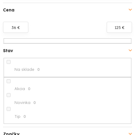
i
Cena
e
p
36
€
125
€
r
o
Stav
d
Na sklade
0
u
k
Akcia
0
t
Novinka
0
o
Tip
0
v
Značky