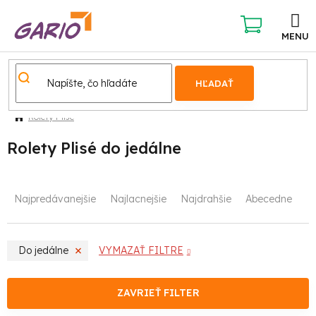
Prejsť
na
obsah
NÁKUPNÝ
KOŠÍK
HĽADAŤ
Rolety Plisé
Rolety Plisé do jedálne
R
Najpredávanejšie
Najlacnejšie
Najdrahšie
Abecedne
a
d
Do jedálne
VYMAZAŤ FILTRE
e
n
ZAVRIEŤ FILTER