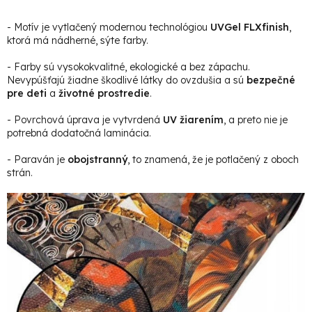
- Motív je vytlačený modernou technológiou
UVGel FLXfinish
,
ktorá má nádherné, sýte farby.
- Farby sú vysokokvalitné, ekologické a bez zápachu.
Nevypúšťajú žiadne škodlivé látky do ovzdušia a sú
bezpečné
pre deti
a
životné prostredie
.
- Povrchová úprava je vytvrdená
UV žiarením
, a preto nie je
potrebná dodatočná laminácia.
- Paraván je
obojstranný
, to znamená, že je potlačený z oboch
strán.