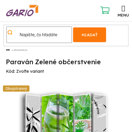
Prejsť
na
obsah
NÁKUPNÝ
KOŠÍK
HĽADAŤ
Paravány
Paraván Zelené občerstvenie
Kód:
Zvoľte variant
Obojstranný