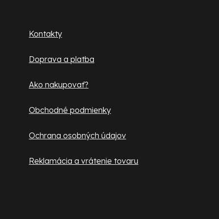
p
Zákaznícky servis
ä
Kontakty
t
Doprava a platba
i
e
Ako nakupovať?
Obchodné podmienky
Ochrana osobných údajov
Reklamácia a vrátenie tovaru