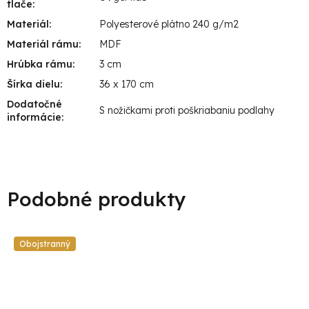
tlače
:
Materiál
:
Polyesterové plátno 240 g/m2
Materiál rámu
:
MDF
Hrúbka rámu
:
3 cm
Šírka dielu
:
36 x 170 cm
Dodatočné
S nožičkami proti poškriabaniu podlahy
informácie
:
Obojstranný