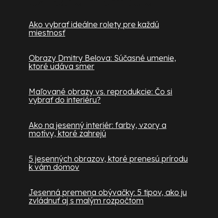
Užitočné informácie
Ako vybrať ideálne rolety pre každú
miestnosť
Obrazy Dmitry Belova: Súčasné umenie,
ktoré udáva smer
Maľované obrazy vs. reprodukcie: Čo si
vybrať do interiéru?
Ako na jesenný interiér: farby, vzory a
motívy, ktoré zahrejú
5 jesenných obrazov, ktoré prenesú prírodu
k vám domov
Jesenná premena obývačky: 5 tipov, ako ju
zvládnuť aj s malým rozpočtom