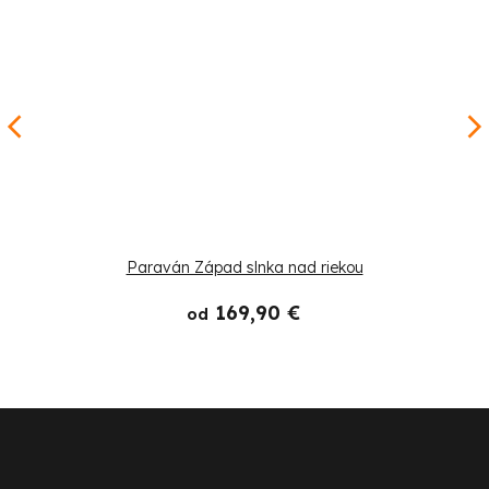
Paraván Západ slnka nad riekou
169,90 €
od
Z
á