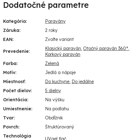
Dodatočné parametre
Kategória
:
Paravány
Záruka
:
2 roky
EAN
:
Zvoľte variant
Klasický paraván
,
Otočný paraván 360°
,
Prevedenie
:
Korkový paraván
Farba
:
Zelená
Motív
:
Jedlá a nápoje
Miestnosť
:
Do kuchyne
,
Do jedálne
Počet dielov
:
5 dielny
Orientácia
:
Na výšku
Umiestnenie
:
Na podlahu
Tvar
:
Obdĺžnik
Povrch
:
Štruktúrovaný
Technológia
UVgel tlač