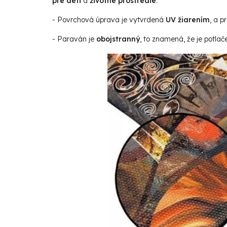
pre deti
a
životné prostredie
.
- Povrchová úprava je vytvrdená
UV žiarením
, a p
- Paraván je
obojstranný
, to znamená, že je potlač