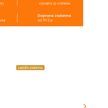
ií)
výmena aj vrátenie
Doprava zadarmo
ávke
od 99 Eur
Lepidlo zadarmo
Lepidlo zadar