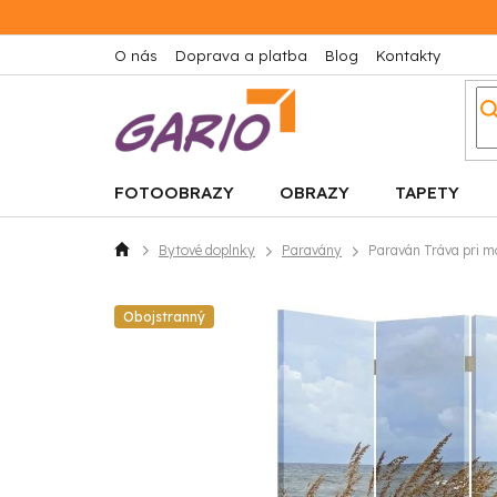
Prejsť
na
obsah
O nás
Doprava a platba
Blog
Kontakty
FOTOOBRAZY
OBRAZY
TAPETY
Bytové doplnky
Paravány
Paraván Tráva pri m
Domov
Obojstranný