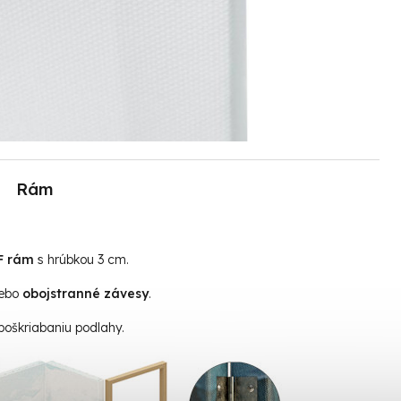
Rám
F rám
s hrúbkou 3 cm.
ebo
obojstranné závesy
.
poškriabaniu podlahy.