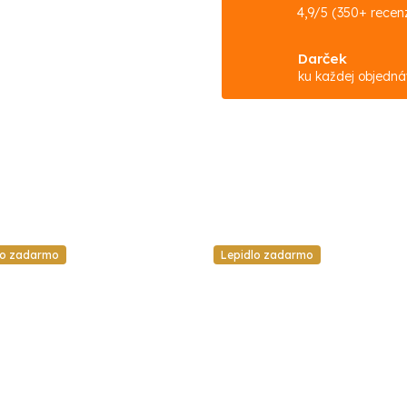
4,9/5 (350+ recenz
Darček
ku každej objedn
lo zadarmo
Lepidlo zadarmo