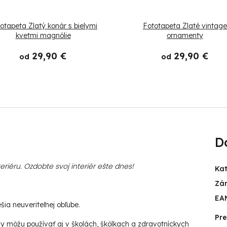
otapeta Zlatý konár s bielymi
Fototapeta Zlaté vintage
kvetmi magnólie
ornamenty
29,90 €
29,90 €
od
od
D
iéru. Ozdobte svoj interiér ešte dnes!
Ka
Zá
EA
ia neuveriteľnej obľube.
Pr
 môžu používať aj v školách, škôlkach a zdravotníckych