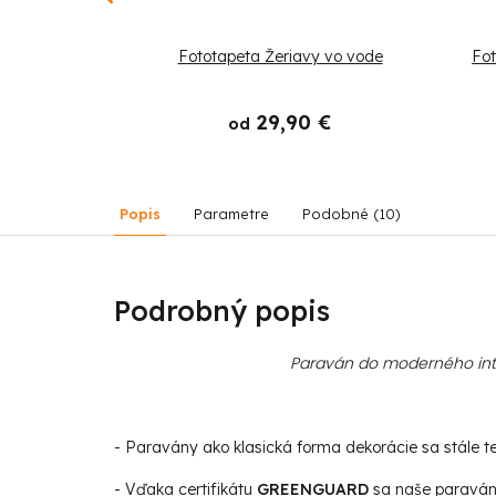
almy pri rieke
Fototapeta Žeriavy vo vode
Fot
 €
29,90 €
od
Popis
Parametre
Podobné (10)
Podrobný popis
Paraván do moderného inter
- Paravány ako klasická forma dekorácie sa stále teš
- Vďaka certifikátu
GREENGUARD
sa naše paravány