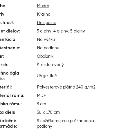
rba
:
Modrá
ív
:
Krajina
stnosť
:
Do spálne
et dielov
:
3 dielny
,
4 dielny
,
5 dielny
entácia
:
Na výšku
iestnenie
:
Na podlahu
ar
:
Obdĺžnik
vrch
:
Štruktúrovaný
chnológia
UVgel tlač
če
:
eriál
:
Polyesterové plátno 240 g/m2
eriál rámu
:
MDF
úbka rámu
:
3 cm
ka dielu
:
36 x 170 cm
datočné
S nožičkami proti poškriabaniu
ormácie
:
podlahy