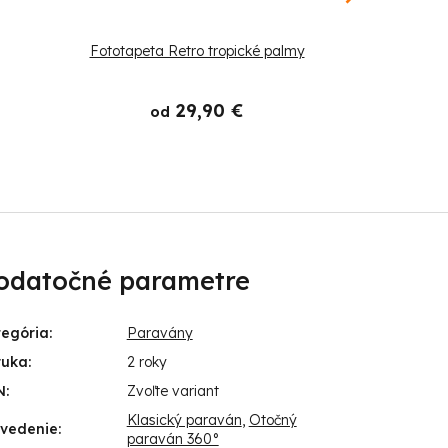
Fototapeta Retro tropické palmy
Fototapeta 
29,90 €
od
o
odatočné parametre
tegória
:
Paravány
ruka
:
2 roky
N
:
Zvoľte variant
Klasický paraván
,
Otočný
evedenie
:
paraván 360°