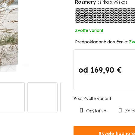
Rozmery
(šírka x výška)
Zvoľte variant
Zv
od
169,90 €
Jednotková
cena:
Kód:
Zvoľte variant
Opýtať sa
Zdieľ
Skvelé hodnote