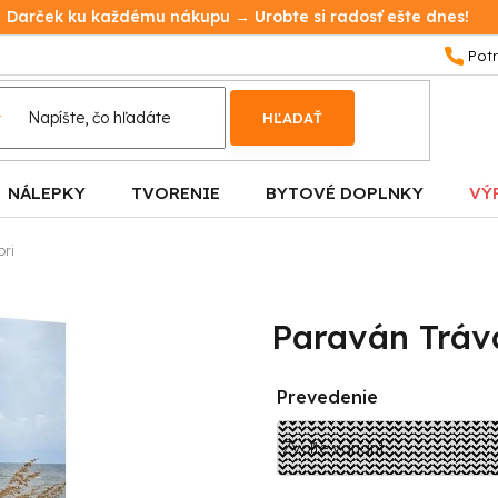
Darček ku každému nákupu → Urobte si radosť ešte dnes!
HĽADAŤ
NÁLEPKY
TVORENIE
BYTOVÉ DOPLNKY
VÝ
ori
Paraván Tráva
Prevedenie