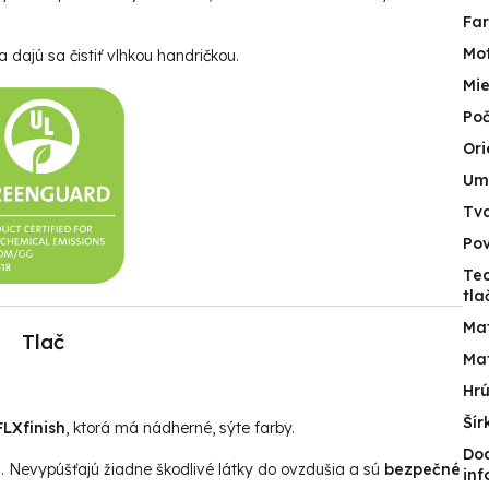
Fa
Mot
 dajú sa čistiť vlhkou handričkou.
Mie
Poč
Ori
Um
Tv
Po
Te
tla
Mat
Tlač
Mat
Hr
Šír
LXfinish
, ktorá má nádherné, sýte farby.
Do
u. Nevypúšťajú žiadne škodlivé látky do ovzdušia a sú
bezpečné
inf