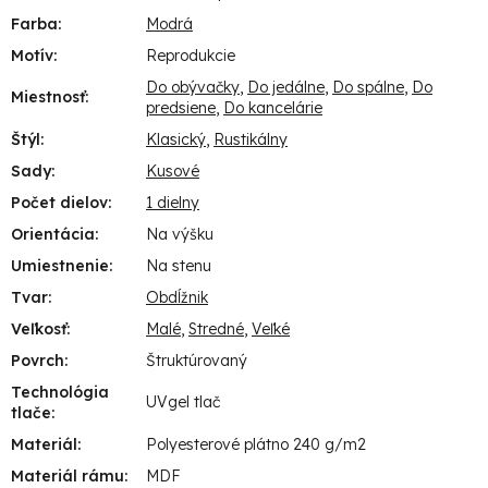
Farba
:
Modrá
Motív
:
Reprodukcie
Do obývačky
,
Do jedálne
,
Do spálne
,
Do
Miestnosť
:
predsiene
,
Do kancelárie
Štýl
:
Klasický
,
Rustikálny
Sady
:
Kusové
Počet dielov
:
1 dielny
Orientácia
:
Na výšku
Umiestnenie
:
Na stenu
Tvar
:
Obdĺžnik
Veľkosť
:
Malé
,
Stredné
,
Veľké
Povrch
:
Štruktúrovaný
Technológia
UVgel tlač
tlače
:
Materiál
:
Polyesterové plátno 240 g/m2
Materiál rámu
:
MDF