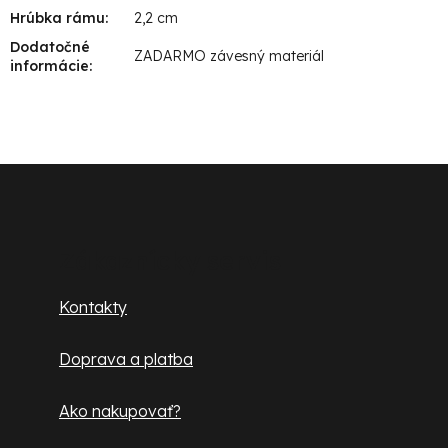
Hrúbka rámu
:
2,2 cm
Dodatočné
ZADARMO závesný materiál
informácie
:
Z
á
p
Zákaznícky servis
ä
Kontakty
t
Doprava a platba
i
e
Ako nakupovať?