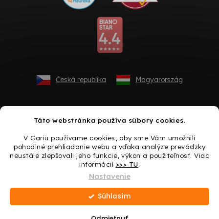
Česká republika
Magyarország
Táto webstránka používa súbory cookies.
V Gariu používame cookies, aby sme Vám umožnili
pohodlné prehliadanie webu a vďaka analýze prevádzky
neustále zlepšovali jeho funkcie, výkon a použiteľnosť. Viac
informácií
>>> TU
.
Vytvoril Shoptet
Nastavenie
Súhlasím
Copyright 2026
Gario.sk
. Všetky práva vyhradené.
Upraviť
nastavenie cookies
Odmietnuť