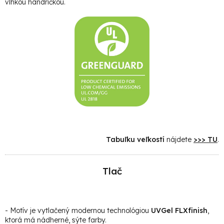
vlhkou handričkou.
Tabuľku veľkostí
nájdete
>>> TU
.
Tlač
- Motív je vytlačený modernou technológiou
UVGel FLXfinish
,
ktorá má nádherné, sýte farby.