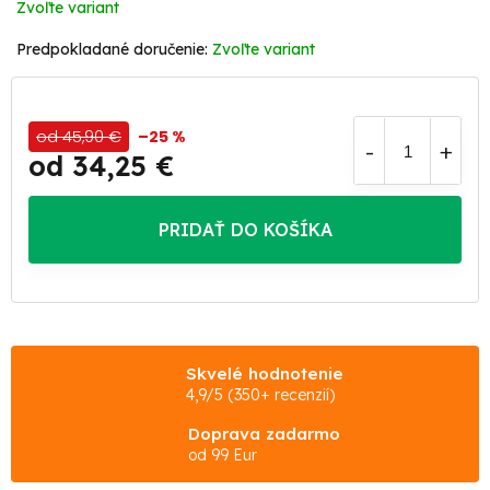
Zvoľte variant
Zvoľte variant
od 45,90 €
–25 %
od
34,25 €
Jednotková
cena:
PRIDAŤ DO KOŠÍKA
Skvelé hodnotenie
4,9/5 (350+ recenzií)
Doprava zadarmo
od 99 Eur