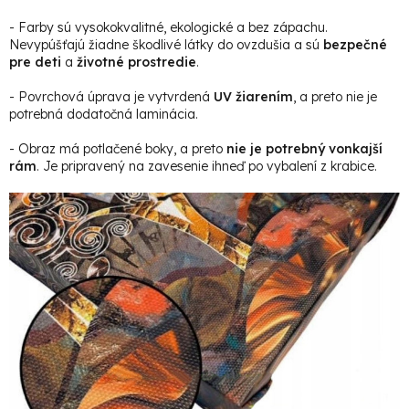
- Farby sú vysokokvalitné, ekologické a bez zápachu.
Nevypúšťajú žiadne škodlivé látky do ovzdušia a sú
bezpečné
pre deti
a
životné prostredie
.
- Povrchová úprava je vytvrdená
UV žiarením
, a preto nie je
potrebná dodatočná laminácia.
- Obraz má potlačené boky, a preto
nie je potrebný vonkajší
rám
. Je pripravený na zavesenie ihneď po vybalení z krabice.