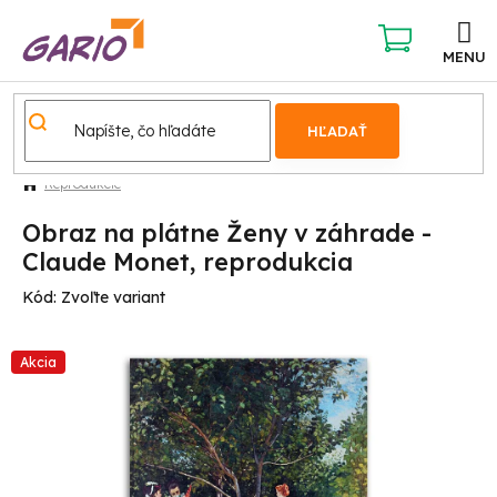
Prejsť
na
obsah
NÁKUPNÝ
KOŠÍK
HĽADAŤ
Reprodukcie
Obraz na plátne Ženy v záhrade -
Claude Monet, reprodukcia
Kód:
Zvoľte variant
Akcia