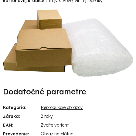
kartónovej krabice
z trojvrstvovej vlnitej lepenky.
Dodatočné parametre
Kategória
:
Reprodukcie obrazov
Záruka
:
2 roky
EAN
:
Zvoľte variant
Prevedenie
:
Obraz na plátne