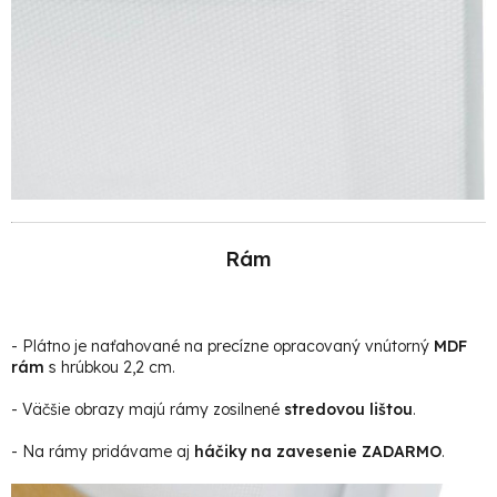
Rám
- Plátno je naťahované na precízne opracovaný vnútorný
MDF
rám
s hrúbkou 2,2 cm.
- Väčšie obrazy majú rámy zosilnené
stredovou lištou
.
- Na rámy pridávame aj
háčiky na zavesenie ZADARMO
.