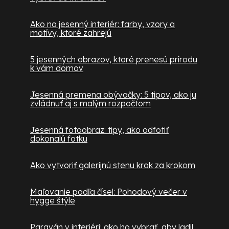
Ako na jesenný interiér: farby, vzory a
motívy, ktoré zahrejú
5 jesenných obrazov, ktoré prenesú prírodu
k vám domov
Jesenná premena obývačky: 5 tipov, ako ju
zvládnuť aj s malým rozpočtom
Jesenná fotoobraz: tipy, ako odfotiť
dokonalú fotku
Ako vytvoriť galerijnú stenu krok za krokom
Maľovanie podľa čísel: Pohodový večer v
hygge štýle
Paraván v interiéri: ako ho vybrať, aby ladil