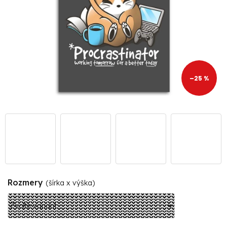
–25 %
Rozmery
(šírka x výška)