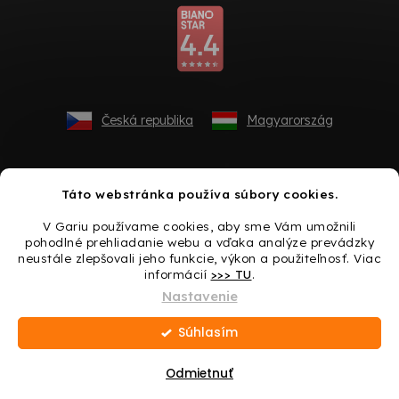
Česká republika
Magyarország
Táto webstránka používa súbory cookies.
V Gariu používame cookies, aby sme Vám umožnili
pohodlné prehliadanie webu a vďaka analýze prevádzky
neustále zlepšovali jeho funkcie, výkon a použiteľnosť. Viac
informácií
>>> TU
.
Vytvoril Shoptet
Nastavenie
Súhlasím
Copyright 2026
Gario.sk
. Všetky práva vyhradené.
Upraviť
nastavenie cookies
Odmietnuť
Darček ku každému nákupu → Urobte si radosť ešte
dnes!