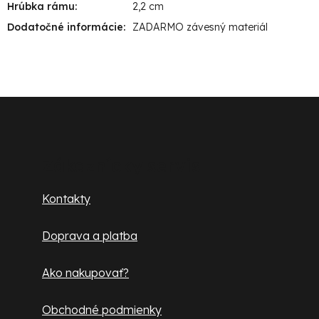
Hrúbka rámu
:
2,2 cm
Dodatočné informácie
:
ZADARMO závesný materiál
Z
á
p
Zákaznícky servis
ä
Kontakty
t
Doprava a platba
i
e
Ako nakupovať?
Obchodné podmienky