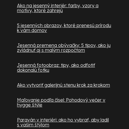
Ako na jesenný interiér: farby, vzory a
motívy, ktoré zahrejú
5 jesenných obrazov, ktoré prenesú prírodu
k vám domov
Jesenná premena obývačky: 5 tipov, ako ju
zvládnuť aj s malým rozpočtom
Jesenná fotoobraz: tipy, ako odfotiť
dokonalú fotku
Ako vytvoriť galerijnú stenu krok za krokom
Maľovanie podľa čísel: Pohodový večer v
hygge štýle
Paraván v interiéri: ako ho vybrať, aby ladil
s vašim štýlom