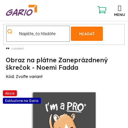
Prejsť
na
obsah
NÁKUPNÝ
KOŠÍK
HĽADAŤ
Pre deti
Obraz na plátne Zaneprázdnený
škrečok - Noemi Fadda
Kód:
Zvoľte variant
Akcia
Exkluzívne na Gario