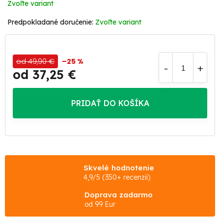
Zvoľte variant
Zvoľte variant
od 49,90 €
–25 %
od
37,25 €
Jednotková
cena:
PRIDAŤ DO KOŠÍKA
Skvelé hodnotenie
4,9/5 (350+ recenzií)
Doprava zadarmo
od 99 Eur