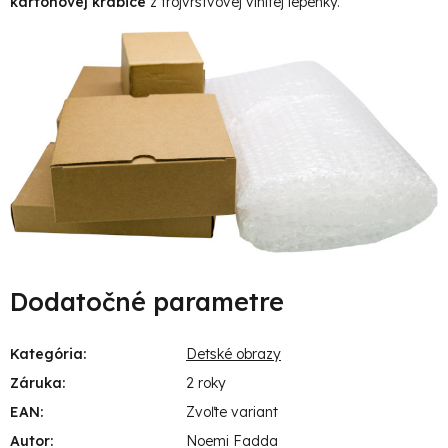
kartónovej krabice
z trojvrstvovej vlnitej lepenky.
Dodatočné parametre
Kategória
:
Detské obrazy
Záruka
:
2 roky
EAN
:
Zvoľte variant
Autor
:
Noemi Fadda