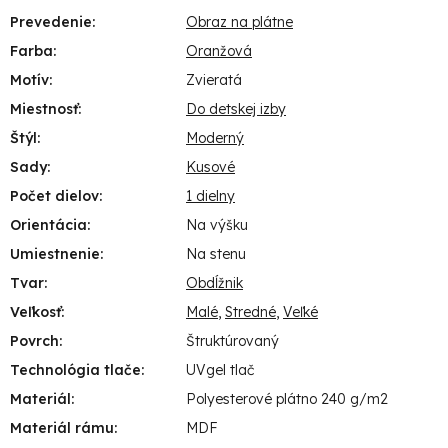
Prevedenie
:
Obraz na plátne
Farba
:
Oranžová
Motív
:
Zvieratá
Miestnosť
:
Do detskej izby
Štýl
:
Moderný
Sady
:
Kusové
Počet dielov
:
1 dielny
Orientácia
:
Na výšku
Umiestnenie
:
Na stenu
Tvar
:
Obdĺžnik
Veľkosť
:
Malé
,
Stredné
,
Veľké
Povrch
:
Štruktúrovaný
Technológia tlače
:
UVgel tlač
Materiál
:
Polyesterové plátno 240 g/m2
Materiál rámu
:
MDF