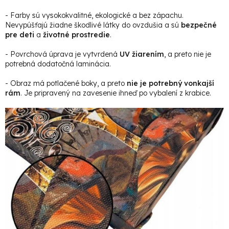
- Farby sú vysokokvalitné, ekologické a bez zápachu.
Nevypúšťajú žiadne škodlivé látky do ovzdušia a sú
bezpečné
pre deti
a
životné prostredie
.
- Povrchová úprava je vytvrdená
UV žiarením
, a preto nie je
potrebná dodatočná laminácia.
- Obraz má potlačené boky, a preto
nie je potrebný vonkajší
rám
. Je pripravený na zavesenie ihneď po vybalení z krabice.