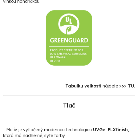
vlhkou handričkou.
Tabuľku veľkostí
nájdete
>>> TU
.
Tlač
- Motív je vytlačený modernou technológiou
UVGel FLXfinish
,
ktorá má nádherné, sýte farby.