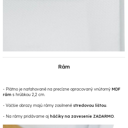
Rám
- Plátno je naťahované na precízne opracovaný vnútorný
MDF
rám
s hrúbkou 2,2 cm.
- Väčšie obrazy majú rámy zosilnené
stredovou lištou
.
- Na rámy pridávame aj
háčiky na zavesenie ZADARMO
.