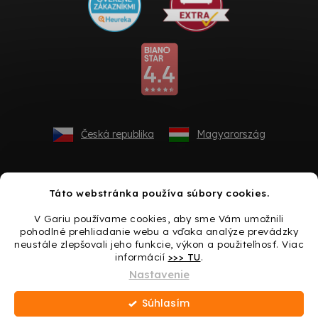
Česká republika
Magyarország
Táto webstránka používa súbory cookies.
V Gariu používame cookies, aby sme Vám umožnili
pohodlné prehliadanie webu a vďaka analýze prevádzky
neustále zlepšovali jeho funkcie, výkon a použiteľnosť. Viac
informácií
>>> TU
.
Vytvoril Shoptet
Nastavenie
Súhlasím
Copyright 2026
Gario.sk
. Všetky práva vyhradené.
Upraviť