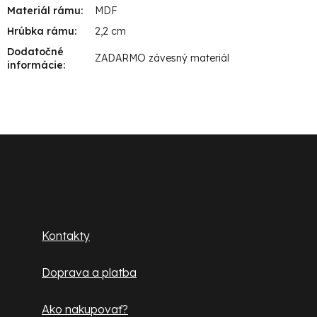
Materiál rámu
:
MDF
Hrúbka rámu
:
2,2 cm
Dodatočné
ZADARMO závesný materiál
informácie
:
Z
á
p
Zákaznícky servis
ä
Kontakty
t
Doprava a platba
i
e
Ako nakupovať?