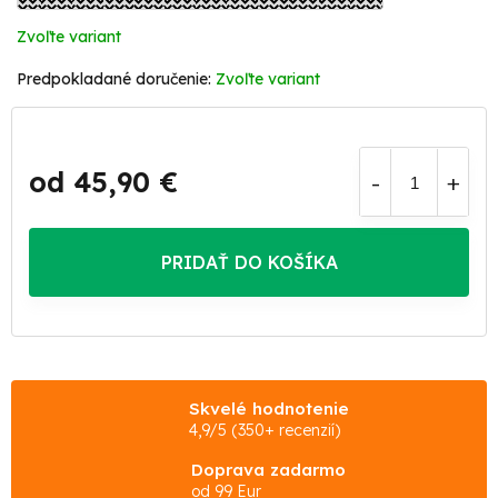
Zvoľte variant
Zvoľte variant
od
45,90 €
Jednotková
cena:
PRIDAŤ DO KOŠÍKA
Skvelé hodnotenie
4,9/5 (350+ recenzií)
Doprava zadarmo
od 99 Eur