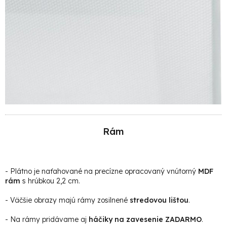
Rám
- Plátno je naťahované na precízne opracovaný vnútorný
MDF
rám
s hrúbkou 2,2 cm.
- Väčšie obrazy majú rámy zosilnené
stredovou lištou
.
- Na rámy pridávame aj
háčiky na zavesenie ZADARMO
.