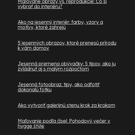
Maľované obrazy vs. reprodukcie: Čo si
vybrať do interiéru?
Ako na jesenný interiér: farby, vzory a
motívy, ktoré zahrejú
5 jesenných obrazov, ktoré prenesú prírodu
k vám domov
Jesenná premena obývačky: 5 tipov, ako ju
zvládnuť aj s malým rozpočtom
Jesenná fotoobraz: tipy, ako odfotiť
dokonalú fotku
Ako vytvoriť galerijnú stenu krok za krokom
Maľovanie podľa čísel: Pohodový večer v
hygge štýle