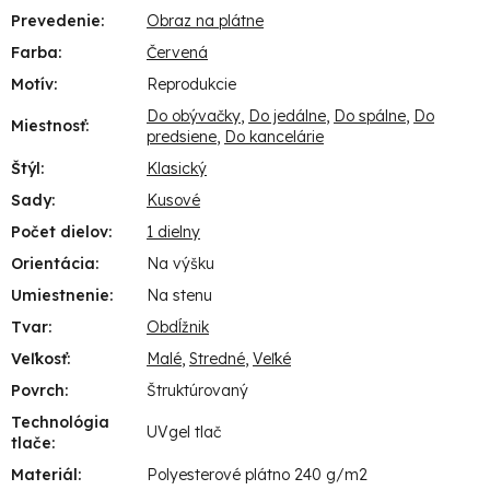
Prevedenie
:
Obraz na plátne
Farba
:
Červená
Motív
:
Reprodukcie
Do obývačky
,
Do jedálne
,
Do spálne
,
Do
Miestnosť
:
predsiene
,
Do kancelárie
Štýl
:
Klasický
Sady
:
Kusové
Počet dielov
:
1 dielny
Orientácia
:
Na výšku
Umiestnenie
:
Na stenu
Tvar
:
Obdĺžnik
Veľkosť
:
Malé
,
Stredné
,
Veľké
Povrch
:
Štruktúrovaný
Technológia
UVgel tlač
tlače
:
Materiál
:
Polyesterové plátno 240 g/m2