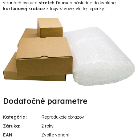
stranách ovinutá
stretch fóliou
a následne do kvalitnej
kartónovej krabice
z trojvrstvovej vlnitej lepenky.
Dodatočné parametre
Kategória
:
Reprodukcie obrazov
Záruka
:
2 roky
EAN
:
Zvoľte variant