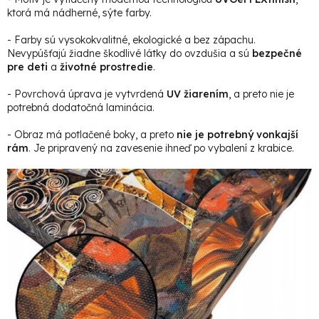
ktorá má nádherné, sýte farby.
- Farby sú vysokokvalitné, ekologické a bez zápachu.
Nevypúšťajú žiadne škodlivé látky do ovzdušia a sú
bezpečné
pre deti
a
životné prostredie
.
- Povrchová úprava je vytvrdená
UV žiarením
, a preto nie je
potrebná dodatočná laminácia.
- Obraz má potlačené boky, a preto
nie je potrebný vonkajší
rám
. Je pripravený na zavesenie ihneď po vybalení z krabice.