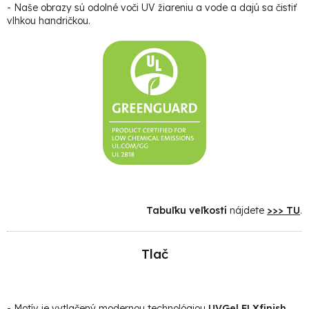
- Naše obrazy sú odolné voči UV žiareniu a vode a dajú sa čistiť
vlhkou handričkou.
Tabuľku veľkostí
nájdete
>>> TU
.
Tlač
- Motív je vytlačený modernou technológiou
UVGel FLXfinish
,