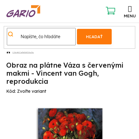
Prejsť
na
obsah
NÁKUPNÝ
KOŠÍK
HĽADAŤ
Reprodukcie
Obraz na plátne Váza s červenými
makmi - Vincent van Gogh,
reprodukcia
Kód:
Zvoľte variant