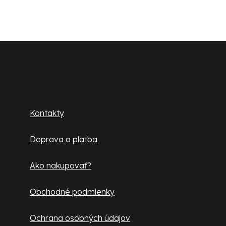
Z
á
p
Zákaznícky servis
ä
Kontakty
t
Doprava a platba
i
e
Ako nakupovať?
Obchodné podmienky
Ochrana osobných údajov