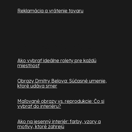
Reklamácia a vrátenie tovaru
Užitočné informácie
Ako vybrať ideálne rolety pre každú
miestnosť
Obrazy Dmitry Belova: Súčasné umenie,
ktoré udáva smer
Maľované obrazy vs. reprodukcie: Čo si
vybrať do interiéru?
Ako na jesenný interiér: farby, vzory a
motívy, ktoré zahrejú