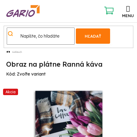
Prejsť
na
obsah
NÁKUPNÝ
KOŠÍK
HĽADAŤ
Kvety
Obraz na plátne Ranná káva
Kód:
Zvoľte variant
Akcia