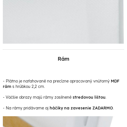
Rám
- Plátno je naťahované na precízne opracovaný vnútorný
MDF
rám
s hrúbkou 2,2 cm.
- Väčšie obrazy majú rámy zosilnené
stredovou lištou
.
- Na rámy pridávame aj
háčiky na zavesenie ZADARMO
.