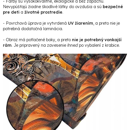
- Farby sú vysokokvalitné, ekologické a bez zápachu.
Nevypúšťajú žiadne škodlivé látky do ovzdušia a sú
bezpečné
pre deti
a
životné prostredie
.
- Povrchová úprava je vytvrdená
UV žiarením
, a preto nie je
potrebná dodatočná laminácia.
- Obraz má potlačené boky, a preto
nie je potrebný vonkajší
rám
. Je pripravený na zavesenie ihneď po vybalení z krabice.