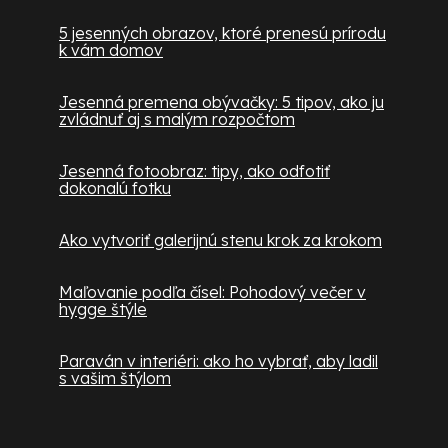
5 jesenných obrazov, ktoré prenesú prírodu
k vám domov
Jesenná premena obývačky: 5 tipov, ako ju
zvládnuť aj s malým rozpočtom
Jesenná fotoobraz: tipy, ako odfotiť
dokonalú fotku
Ako vytvoriť galerijnú stenu krok za krokom
Maľovanie podľa čísel: Pohodový večer v
hygge štýle
Paraván v interiéri: ako ho vybrať, aby ladil
s vašim štýlom