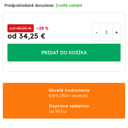
Zvoľte variant
od 45,90 €
–25 %
od
34,25 €
Jednotková
cena:
PRIDAŤ DO KOŠÍKA
Skvelé hodnotenie
4,9/5 (350+ recenzií)
Doprava zadarmo
od 99 Eur