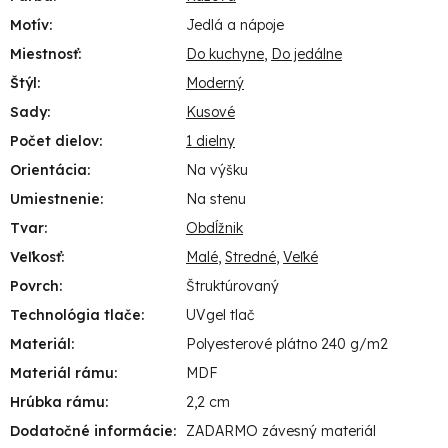
Motív
:
Jedlá a nápoje
Miestnosť
:
Do kuchyne
,
Do jedálne
Štýl
:
Moderný
Sady
:
Kusové
Počet dielov
:
1 dielny
Orientácia
:
Na výšku
Umiestnenie
:
Na stenu
Tvar
:
Obdĺžnik
Veľkosť
:
Malé
,
Stredné
,
Veľké
Povrch
:
Štruktúrovaný
Technológia tlače
:
UVgel tlač
Materiál
:
Polyesterové plátno 240 g/m2
Materiál rámu
:
MDF
Hrúbka rámu
:
2,2 cm
Dodatočné informácie
:
ZADARMO závesný materiál