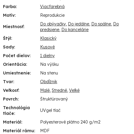
Farba
:
Viacfarebná
Motív
:
Reprodukcie
Do obývačky
,
Do jedálne
,
Do spálne
,
Do
Miestnosť
:
predsiene
,
Do kancelárie
Štýl
:
Klasický
Sady
:
Kusové
Počet dielov
:
1 dielny
Orientácia
:
Na výšku
Umiestnenie
:
Na stenu
Tvar
:
Obdĺžnik
Veľkosť
:
Malé
,
Stredné
,
Veľké
Povrch
:
Štruktúrovaný
Technológia
UVgel tlač
tlače
:
Materiál
:
Polyesterové plátno 240 g/m2
Materiál rámu
:
MDF