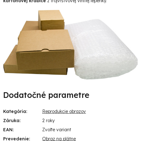
kartónovej krabice
z trojvrstvovej vlnitej lepenky.
Dodatočné parametre
Kategória
:
Reprodukcie obrazov
Záruka
:
2 roky
EAN
:
Zvoľte variant
Prevedenie
:
Obraz na plátne