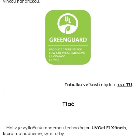
vlhkou handričkou.
Tabuľku veľkostí
nájdete
>>> TU
.
Tlač
- Motív je vytlačený modernou technológiou
UVGel FLXfinish
,
ktorá má nádherné, sýte farby.