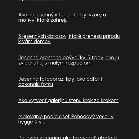
Ako na jesenný interiér: farby, vzory a
motívy, ktoré zahrejú
5 jesenných obrazov, ktoré prenesú prírodu
k vám domov
Jesenná premena obývačky: 5 tipov, ako ju
zvládnuť aj s malým rozpočtom
Jesenná fotoobraz: tipy, ako odfotiť
dokonalú fotku
Ako vytvoriť galerijnú stenu krok za krokom
Maľovanie podľa čísel: Pohodový večer v
hygge štýle
Paraván v interiéri: ako ho vybrať, aby ladil