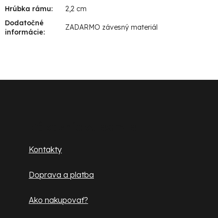
Hrúbka rámu
:
2,2 cm
Dodatočné
ZADARMO závesný materiál
informácie
:
Z
á
p
Zákaznícky servis
ä
Kontakty
t
Doprava a platba
i
e
Ako nakupovať?