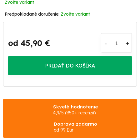
Zvoľte variant
Zvoľte variant
od
45,90 €
Jednotková
cena:
PRIDAŤ DO KOŠÍKA
Skvelé hodnotenie
4,9/5 (350+ recenzií)
Doprava zadarmo
od 99 Eur