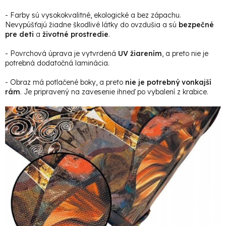
- Farby sú vysokokvalitné, ekologické a bez zápachu.
Nevypúšťajú žiadne škodlivé látky do ovzdušia a sú
bezpečné
pre deti
a
životné prostredie
.
- Povrchová úprava je vytvrdená
UV žiarením
, a preto nie je
potrebná dodatočná laminácia.
- Obraz má potlačené boky, a preto
nie je potrebný vonkajší
rám
. Je pripravený na zavesenie ihneď po vybalení z krabice.