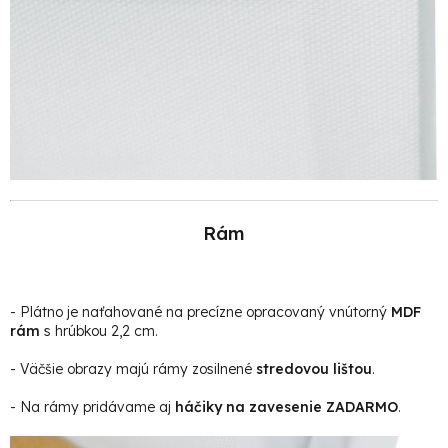
Rám
- Plátno je naťahované na precízne opracovaný vnútorný
MDF
rám
s hrúbkou 2,2 cm.
- Väčšie obrazy majú rámy zosilnené
stredovou lištou
.
- Na rámy pridávame aj
háčiky na zavesenie ZADARMO
.