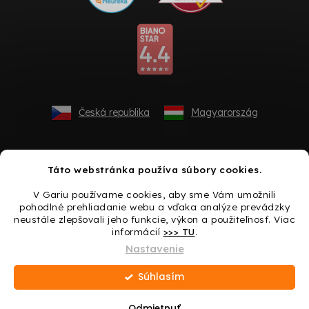
Česká republika
Magyarország
Táto webstránka používa súbory cookies.
V Gariu používame cookies, aby sme Vám umožnili
pohodlné prehliadanie webu a vďaka analýze prevádzky
neustále zlepšovali jeho funkcie, výkon a použiteľnosť. Viac
informácií
>>> TU
.
Vytvoril Shoptet
Nastavenie
Súhlasím
Copyright 2026
Gario.sk
. Všetky práva vyhradené.
Upraviť
nastavenie cookies
Odmietnuť