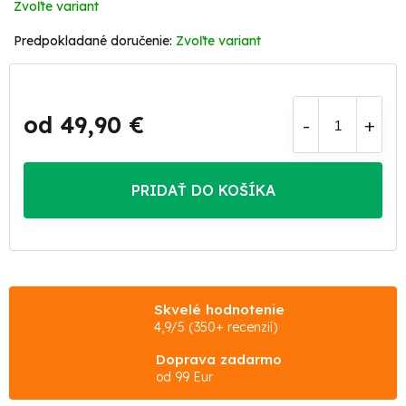
Zvoľte variant
Zvoľte variant
od
49,90 €
Jednotková
cena:
PRIDAŤ DO KOŠÍKA
Skvelé hodnotenie
4,9/5 (350+ recenzií)
Doprava zadarmo
od 99 Eur