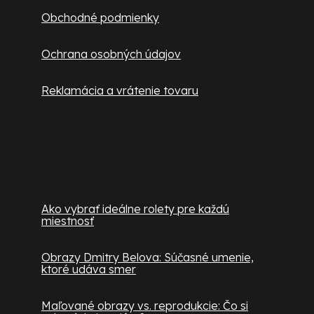
Obchodné podmienky
Ochrana osobných údajov
Reklamácia a vrátenie tovaru
Užitočné informácie
Ako vybrať ideálne rolety pre každú
miestnosť
Obrazy Dmitry Belova: Súčasné umenie,
ktoré udáva smer
Maľované obrazy vs. reprodukcie: Čo si