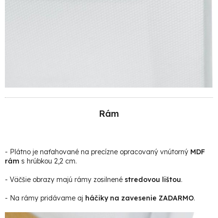
Rám
- Plátno je naťahované na precízne opracovaný vnútorný
MDF
rám
s hrúbkou 2,2 cm.
- Väčšie obrazy majú rámy zosilnené
stredovou lištou
.
- Na rámy pridávame aj
háčiky na zavesenie ZADARMO
.