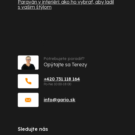
Paraván v interiéri: ako ho vybrať, aby ladil
s vašim štýlom
Kontakt
Potrebujete poradiť?
Opýtajte sa Terezy
+420 731 118 164
info
@
gario.sk
Sledujte nás