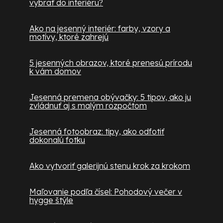
vybrať do interiéru?
Ako na jesenný interiér: farby, vzory a
motívy, ktoré zahrejú
5 jesenných obrazov, ktoré prenesú prírodu
k vám domov
Jesenná premena obývačky: 5 tipov, ako ju
zvládnuť aj s malým rozpočtom
Jesenná fotoobraz: tipy, ako odfotiť
dokonalú fotku
Ako vytvoriť galerijnú stenu krok za krokom
Maľovanie podľa čísel: Pohodový večer v
hygge štýle