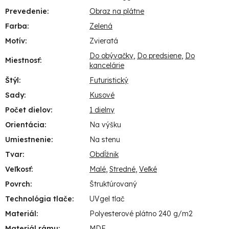
Prevedenie
:
Obraz na plátne
Farba
:
Zelená
Motív
:
Zvieratá
Do obývačky
,
Do predsiene
,
Do
Miestnosť
:
kancelárie
Štýl
:
Futuristický
Sady
:
Kusové
Počet dielov
:
1 dielny
Orientácia
:
Na výšku
Umiestnenie
:
Na stenu
Tvar
:
Obdĺžnik
Veľkosť
:
Malé
,
Stredné
,
Veľké
Povrch
:
Štruktúrovaný
Technológia tlače
:
UVgel tlač
Materiál
:
Polyesterové plátno 240 g/m2
Materiál rámu
:
MDF