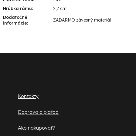
Hrúbka rámu
:
2,2 cm
Dodatočné
ZADARMO závesný materiál
informácie
:
Z
á
p
Zákaznícky servis
ä
Kontakty
t
Doprava a platba
i
e
Ako nakupovať?