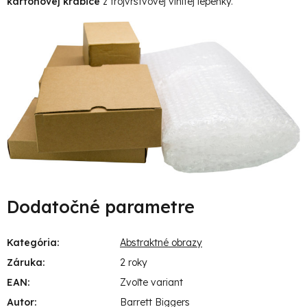
kartónovej krabice
z trojvrstvovej vlnitej lepenky.
Dodatočné parametre
Kategória
:
Abstraktné obrazy
Záruka
:
2 roky
EAN
:
Zvoľte variant
Autor
:
Barrett Biggers