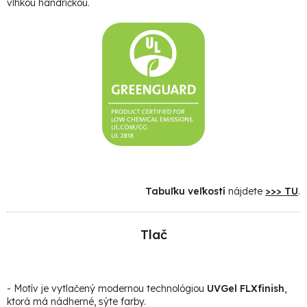
vlhkou handričkou.
Tabuľku veľkostí
nájdete
>>> TU
.
Tlač
- Motív je vytlačený modernou technológiou
UVGel FLXfinish
,
ktorá má nádherné, sýte farby.