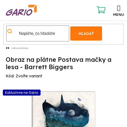
Prejsť
na
obsah
NÁKUPNÝ
KOŠÍK
HĽADAŤ
Abstrakcie
Obraz na plátne Postava mačky a
lesa - Barrett Biggers
Kód:
Zvoľte variant
Exkluzívne na Gario