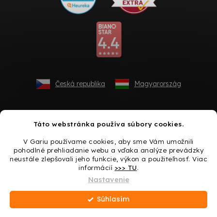
Česká republika
Magyarország
Táto webstránka používa súbory cookies.
V Gariu používame cookies, aby sme Vám umožnili
pohodlné prehliadanie webu a vďaka analýze prevádzky
neustále zlepšovali jeho funkcie, výkon a použiteľnosť. Viac
informácií
>>> TU
.
Vytvoril Shoptet
Nastavenie
Súhlasím
Copyright 2026
Gario.sk
. Všetky práva vyhradené.
Upraviť
nastavenie cookies