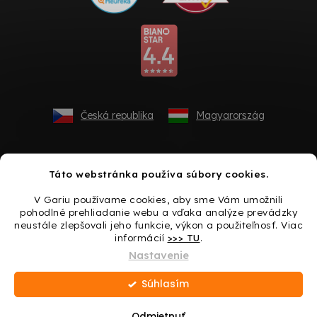
Česká republika
Magyarország
Táto webstránka používa súbory cookies.
V Gariu používame cookies, aby sme Vám umožnili
pohodlné prehliadanie webu a vďaka analýze prevádzky
neustále zlepšovali jeho funkcie, výkon a použiteľnosť. Viac
informácií
>>> TU
.
Vytvoril Shoptet
Nastavenie
Súhlasím
Copyright 2026
Gario.sk
. Všetky práva vyhradené.
Upraviť
nastavenie cookies
Odmietnuť