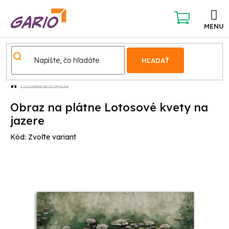
Prejsť
na
obsah
NÁKUPNÝ
KOŠÍK
HĽADAŤ
Príroda a krajina
Obraz na plátne Lotosové kvety na
jazere
Kód:
Zvoľte variant