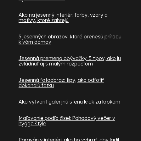
Ako na jesenný interiér: farby, vzory a
motívy, ktoré zahrejú
5 jesenných obrazov, ktoré prenesú prírodu
k vám domov
Jesenná premena obývačky: 5 tipov, ako ju
zvládnuť aj s malým rozpočtom
Jesenná fotoobraz: tipy, ako odfotiť
dokonalú fotku
Ako vytvoriť galerijnú stenu krok za krokom
Maľovanie podľa čísel: Pohodový večer v
hygge štýle
Paraván v interiéri: ako ho vybrať, aby ladil