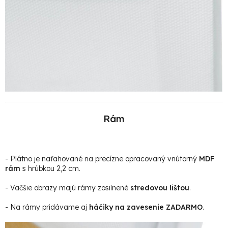
Rám
- Plátno je naťahované na precízne opracovaný vnútorný
MDF
rám
s hrúbkou 2,2 cm.
- Väčšie obrazy majú rámy zosilnené
stredovou lištou
.
- Na rámy pridávame aj
háčiky na zavesenie ZADARMO
.