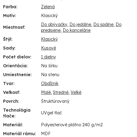
Farba
:
Zelená
Motív
:
Klasický
Do obývačky
,
Do jedálne
,
Do spálne
,
Do
Miestnosť
:
predsiene
,
Do kancelárie
Štýl
:
Klasický
Sady
:
Kusové
Počet dielov
:
1 dielny
Orientácia
:
Na šírku
Umiestnenie
:
Na stenu
Tvar
:
Obdĺžnik
Veľkosť
:
Malé
,
Stredné
,
Veľké
Povrch
:
Štruktúrovaný
Technológia
UVgel tlač
tlače
:
Materiál
:
Polyesterové plátno 240 g/m2
Materiál rámu
:
MDF