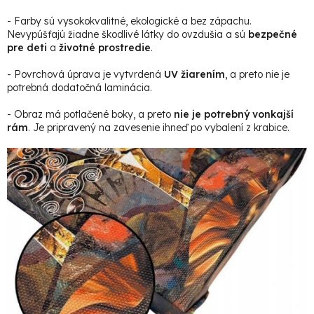
- Farby sú vysokokvalitné, ekologické a bez zápachu.
Nevypúšťajú žiadne škodlivé látky do ovzdušia a sú
bezpečné
pre deti
a
životné prostredie
.
- Povrchová úprava je vytvrdená
UV žiarením
, a preto nie je
potrebná dodatočná laminácia.
- Obraz má potlačené boky, a preto
nie je potrebný vonkajší
rám
. Je pripravený na zavesenie ihneď po vybalení z krabice.