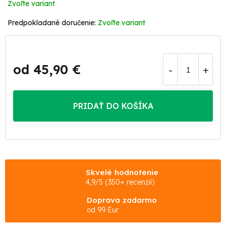
Zvoľte variant
Zvoľte variant
od
45,90 €
Jednotková
cena:
PRIDAŤ DO KOŠÍKA
Skvelé hodnotenie
4,9/5 (350+ recenzií)
Doprava zadarmo
od 99 Eur