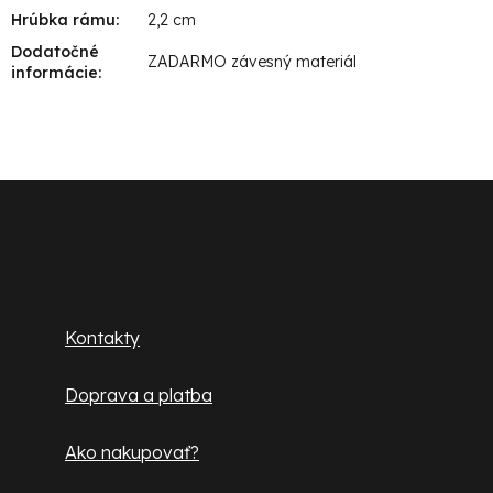
Hrúbka rámu
:
2,2 cm
Dodatočné
ZADARMO závesný materiál
informácie
:
Z
á
p
Zákaznícky servis
ä
Kontakty
t
Doprava a platba
i
e
Ako nakupovať?