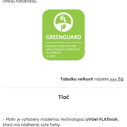
vlhkou handričkou.
Tabuľku veľkostí
nájdete
>>> TU
.
Tlač
- Motív je vytlačený modernou technológiou
UVGel FLXfinish
,
ktorá má nádherné, sýte farby.