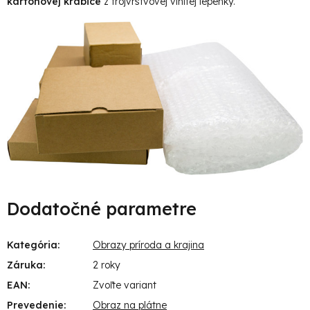
kartónovej krabice
z trojvrstvovej vlnitej lepenky.
Dodatočné parametre
Kategória
:
Obrazy príroda a krajina
Záruka
:
2 roky
EAN
:
Zvoľte variant
Prevedenie
:
Obraz na plátne