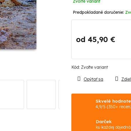
Zvoľte variant
Zv
od
45,90 €
Jednotková
cena:
Kód:
Zvoľte variant
Opýtať sa
Zdieľ
Skvelé hodnote
4,9/5 (350+ recenz
Darček
ku každej objedn