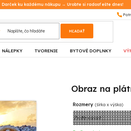
Darček ku každému nákupu → Urobte si radosť ešte dnes!
HĽADAŤ
NÁLEPKY
TVORENIE
BYTOVÉ DOPLNKY
VÝ
Obraz na plá
Rozmery
(šírka x výška)