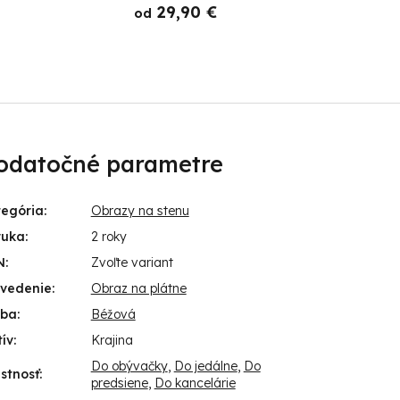
29,90 €
od
o
odatočné parametre
tegória
:
Obrazy na stenu
ruka
:
2 roky
N
:
Zvoľte variant
evedenie
:
Obraz na plátne
rba
:
Béžová
ív
:
Krajina
Do obývačky
,
Do jedálne
,
Do
stnosť
:
predsiene
,
Do kancelárie