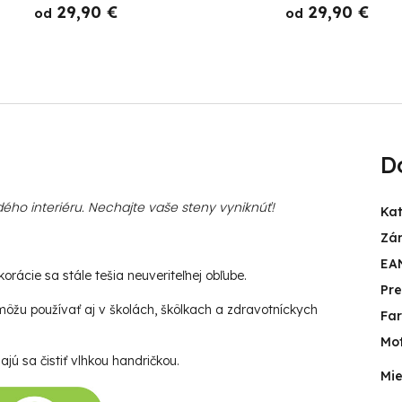
29,90 €
29,90 €
od
od
D
ého interiéru. Nechajte vaše steny vyniknúť!
Ka
Zá
EA
rácie sa stále tešia neuveriteľnej obľube.
Pr
ôžu používať aj v školách, škôlkach a zdravotníckych
Fa
Mot
jú sa čistiť vlhkou handričkou.
Mie