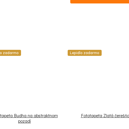
lo zadarmo
Lepidlo zadarmo
tapeta Budha na abstraktnom
Fototapeta Zlatá čerešň
pozadí