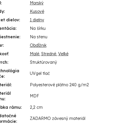
l
:
Morský
dy
:
Kusové
et dielov
:
1 dielny
entácia
:
Na šírku
iestnenie
:
Na stenu
ar
:
Obdĺžnik
kosť
:
Malé
,
Stredné
,
Veľké
vrch
:
Štruktúrovaný
chnológia
UVgel tlač
če
:
eriál
:
Polyesterové plátno 240 g/m2
eriál
MDF
mu
:
úbka rámu
:
2,2 cm
datočné
ZADARMO závesný materiál
ormácie
: