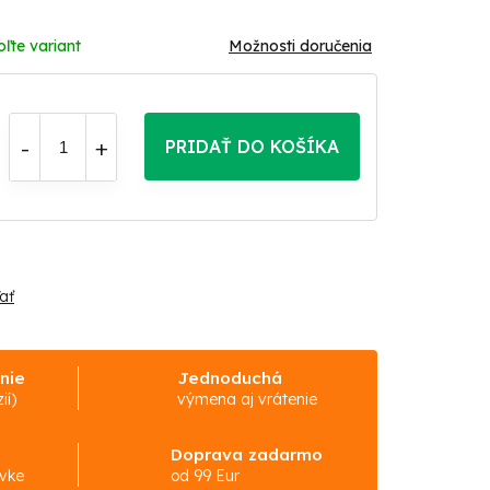
oľte variant
Možnosti doručenia
PRIDAŤ DO KOŠÍKA
ať
nie
Jednoduchá
ií)
výmena aj vrátenie
Doprava zadarmo
ávke
od 99 Eur