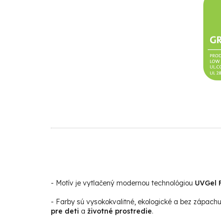
- Motív je vytlačený modernou technológiou
UVGel F
- Farby sú vysokokvalitné, ekologické a bez zápach
pre deti
a
životné prostredie
.