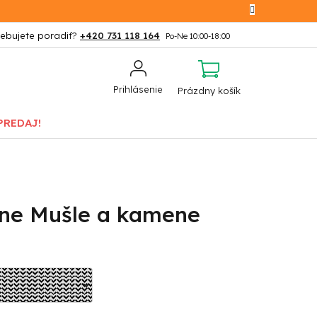
+420 731 118 164
NÁKUPNÝ
Prihlásenie
Prázdny košík
KOŠÍK
PREDAJ!
tne Mušle a kamene