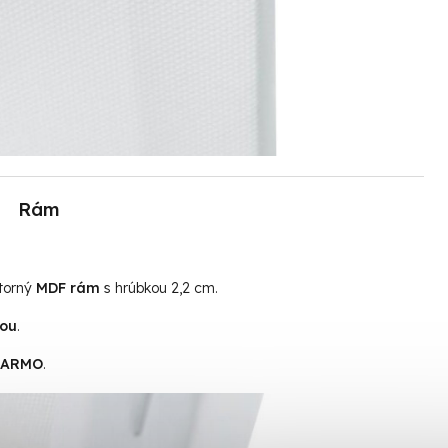
Rám
útorný
MDF rám
s hrúbkou 2,2 cm.
tou
.
ADARMO
.