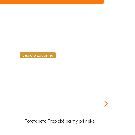
Lepidlo zadarmo
Lepidlo zadar
a
Fototapeta Tropické palmy pri rieke
Fototapeta T