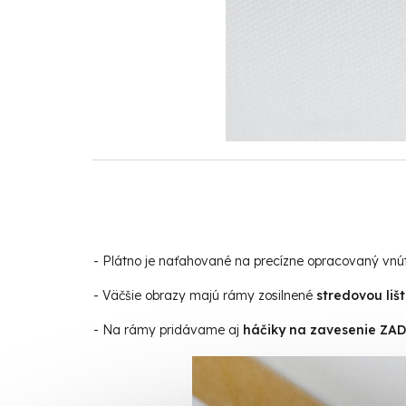
- Plátno je naťahované na precízne opracovaný vn
- Väčšie obrazy majú rámy zosilnené
stredovou liš
- Na rámy pridávame aj
háčiky na zavesenie Z