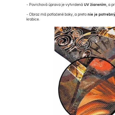
- Povrchová úprava je vytvrdená
UV žiarením
, a p
- Obraz má potlačené boky, a preto
nie je potrebn
krabice.