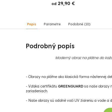
 €
29,90 €
od
Popis
Parametre
Podobné (10)
Podrobný popis
Moderný obraz na plátne do každ
- Obrazy na plátne ako klasická forma nástennej deko
- Vďaka certifikátu
GREENGUARD
sa naše obrazy m
zariadeniach.
- Naše obrazy sú odolné voči UV žiareniu a vode a da