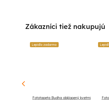
Lepidlo zadarmo
Lepid
ty na pozadí z
Fototapeta Budha obklopený kvetmi
Foto