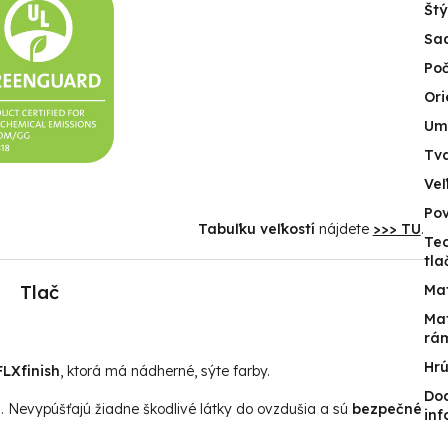
Štý
Sa
Poč
Ori
Um
Tv
Veľ
Po
Tabuľku veľkostí
nájdete
>>> TU
.
Te
tla
Tlač
Mat
Mat
rá
Hr
LXfinish
, ktorá má nádherné, sýte farby.
Do
u. Nevypúšťajú žiadne škodlivé látky do ovzdušia a sú
bezpečné
inf