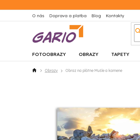
Prejsť
na
obsah
O nás
Doprava a platba
Blog
Kontakty
FOTOOBRAZY
OBRAZY
TAPETY
Obrazy
Obraz na plátne Mušle a kamene
Domov