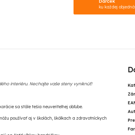
Darček
ku každej objedn
D
ého interiéru. Nechajte vaše steny vyniknúť!
Ka
Zá
EA
rácie sa stále tešia neuveriteľnej obľube.
Aut
ôžu používať aj v školách, škôlkach a zdravotníckych
Pr
Fa