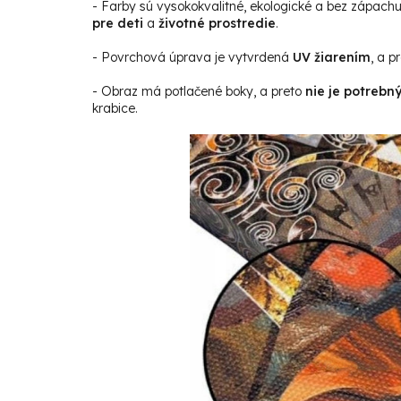
- Farby sú vysokokvalitné, ekologické a bez zápach
pre deti
a
životné prostredie
.
- Povrchová úprava je vytvrdená
UV žiarením
, a p
- Obraz má potlačené boky, a preto
nie je potrebn
krabice.