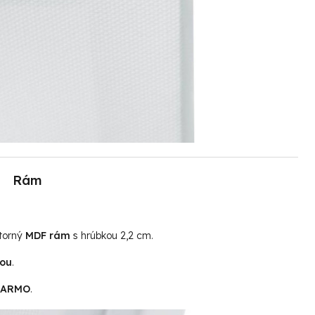
Rám
útorný
MDF rám
s hrúbkou 2,2 cm.
tou
.
ADARMO
.