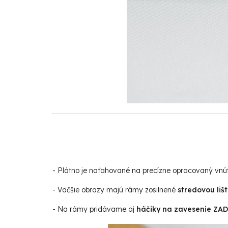
- Plátno je naťahované na precízne opracovaný vn
- Väčšie obrazy majú rámy zosilnené
stredovou liš
- Na rámy pridávame aj
háčiky na zavesenie Z