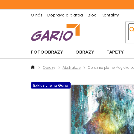
Prejsť
na
obsah
O nás
Doprava a platba
Blog
Kontakty
FOTOOBRAZY
OBRAZY
TAPETY
Obrazy
Abstrakcie
Obraz na plátne Magická pos
Domov
Exkluzívne na Gario