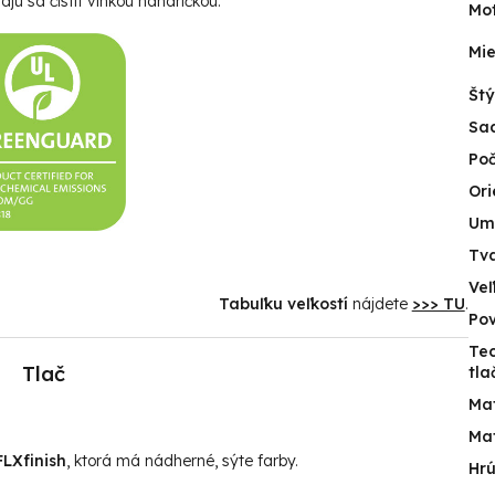
jú sa čistiť vlhkou handričkou.
Mot
Mie
Štý
Sa
Poč
Ori
Um
Tv
Veľ
Tabuľku veľkostí
nájdete
>>> TU
.
Po
Te
Tlač
tla
Mat
Mat
LXfinish
, ktorá má nádherné, sýte farby.
Hr