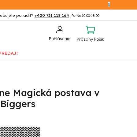
+420 731 118 164
NÁKUPNÝ
Prihlásenie
Prázdny košík
KOŠÍK
PREDAJ!
tne Magická postava v
 Biggers