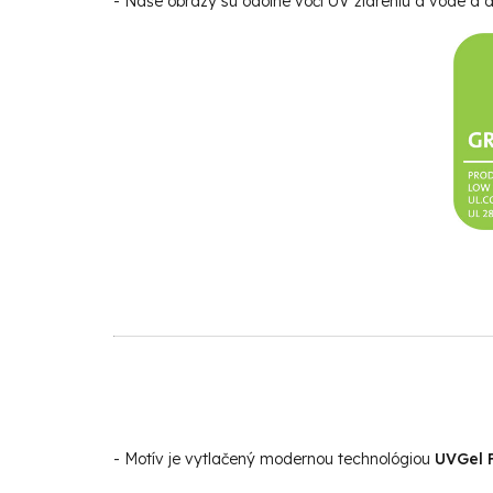
- Naše obrazy sú odolné voči UV žiareniu a vode a da
- Motív je vytlačený modernou technológiou
UVGel F