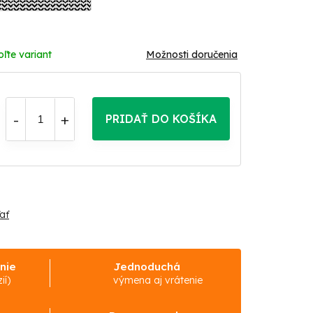
oľte variant
Možnosti doručenia
PRIDAŤ DO KOŠÍKA
ať
nie
Jednoduchá
ií)
výmena aj vrátenie