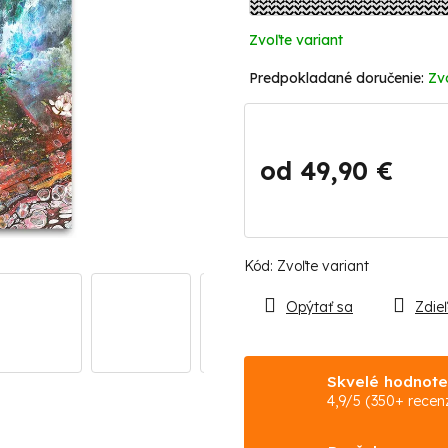
Zvoľte variant
Zv
od
49,90 €
Jednotková
cena:
Kód:
Zvoľte variant
Opýtať sa
Zdieľ
Skvelé hodnote
4,9/5 (350+ recenz