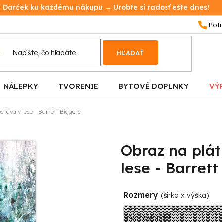
Darček ku každému nákupu → Urobte si radosť ešte dnes!
HĽADAŤ
NÁLEPKY
TVORENIE
BYTOVÉ DOPLNKY
VÝ
tava v lese - Barrett Biggers
Obraz na plá
lese - Barrett
Rozmery
(šírka x výška)