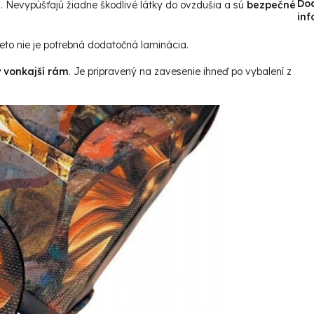
Do
u. Nevypúšťajú žiadne škodlivé látky do ovzdušia a sú
bezpečné
inf
reto nie je potrebná dodatočná laminácia.
ý vonkajší rám
. Je pripravený na zavesenie ihneď po vybalení z