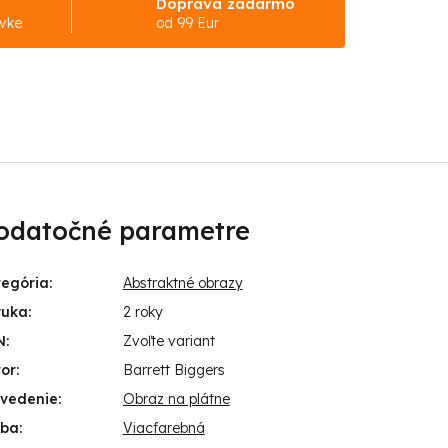
Doprava zadarmo
ávke
od 99 Eur
odatočné parametre
tegória
:
Abstraktné obrazy
ruka
:
2 roky
N
:
Zvoľte variant
or
:
Barrett Biggers
evedenie
:
Obraz na plátne
rba
:
Viacfarebná