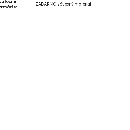
datočné
ZADARMO závesný materiál
ormácie
: