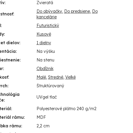
ív
:
Zvieratá
Do obývačky
,
Do predsiene
,
Do
stnosť
:
kancelárie
l
:
Futuristický
dy
:
Kusové
et dielov
:
1 dielny
entácia
:
Na výšku
iestnenie
:
Na stenu
ar
:
Obdĺžnik
kosť
:
Malé
,
Stredné
,
Veľké
vrch
:
Štruktúrovaný
chnológia
UVgel tlač
če
:
eriál
:
Polyesterové plátno 240 g/m2
eriál rámu
:
MDF
úbka rámu
:
2,2 cm