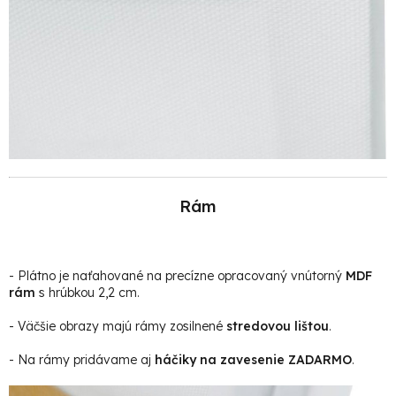
Rám
- Plátno je naťahované na precízne opracovaný vnútorný
MDF
rám
s hrúbkou 2,2 cm.
- Väčšie obrazy majú rámy zosilnené
stredovou lištou
.
- Na rámy pridávame aj
háčiky na zavesenie ZADARMO
.