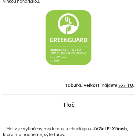
vlhkou handričkou.
Tabuľku veľkostí
nájdete
>>> TU
.
Tlač
- Motív je vytlačený modernou technológiou
UVGel FLXfinish
,
ktorá má nádherné, sýte farby.