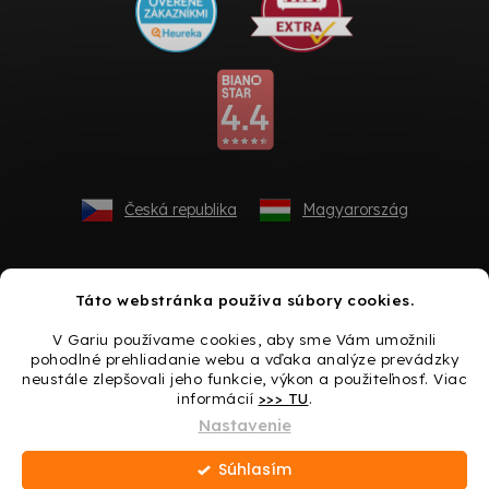
Česká republika
Magyarország
Táto webstránka používa súbory cookies.
V Gariu používame cookies, aby sme Vám umožnili
pohodlné prehliadanie webu a vďaka analýze prevádzky
neustále zlepšovali jeho funkcie, výkon a použiteľnosť. Viac
informácií
>>> TU
.
Vytvoril Shoptet
Nastavenie
Súhlasím
Copyright 2026
Gario.sk
. Všetky práva vyhradené.
Upraviť