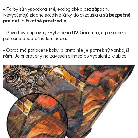
- Farby sú vysokokvalitné, ekologické a bez zápachu.
Nevypúšťajú žiadne škodlivé látky do ovzdušia a sú
bezpečné
pre deti
a
životné prostredie
.
- Povrchová úprava je vytvrdená
UV žiarením
, a preto nie je
potrebná dodatočná laminácia.
- Obraz má potlačené boky, a preto
nie je potrebný vonkajší
rám
. Je pripravený na zavesenie ihneď po vybalení z krabice.