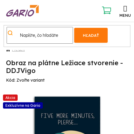
Prejsť
na
obsah
NÁKUPNÝ
KOŠÍK
HĽADAŤ
Pre deti
Obraz na plátne Ležiace stvorenie -
DDJVigo
Kód:
Zvoľte variant
Akcia
Exkluzívne na Gario