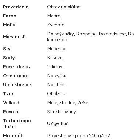
Prevedenie
:
Obraz na plátne
Farba
:
Modrá
Motív
:
Zvieratá
Do obývačky
,
Do spálne
,
Do predsiene
,
Do
Miestnosť
:
kancelárie
Štýl
:
Moderný
Sady
:
Kusové
Počet dielov
:
1 dielny
Orientácia
:
Na výšku
Umiestnenie
:
Na stenu
Tvar
:
Obdĺžnik
Veľkosť
:
Malé
,
Stredné
,
Veľké
Povrch
:
Štruktúrovaný
Technológia
UVgel tlač
tlače
:
Materiál
:
Polyesterové plátno 240 g/m2