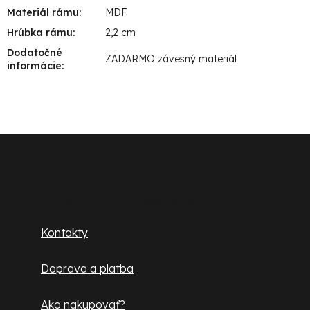
Materiál rámu
:
MDF
Hrúbka rámu
:
2,2 cm
Dodatočné
ZADARMO závesný materiál
informácie
:
Z
á
p
Zákaznícky servis
ä
Kontakty
t
Doprava a platba
i
e
Ako nakupovať?