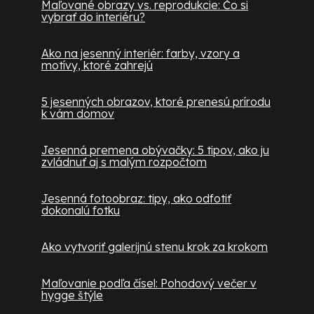
Maľované obrazy vs. reprodukcie: Čo si
vybrať do interiéru?
Ako na jesenný interiér: farby, vzory a
motívy, ktoré zahrejú
5 jesenných obrazov, ktoré prenesú prírodu
k vám domov
Jesenná premena obývačky: 5 tipov, ako ju
zvládnuť aj s malým rozpočtom
Jesenná fotoobraz: tipy, ako odfotiť
dokonalú fotku
Ako vytvoriť galerijnú stenu krok za krokom
Maľovanie podľa čísel: Pohodový večer v
hygge štýle