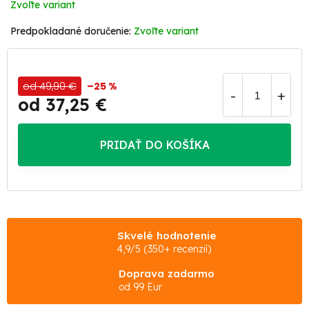
Zvoľte variant
Zvoľte variant
od 49,90 €
–25 %
od
37,25 €
Jednotková
cena:
PRIDAŤ DO KOŠÍKA
Skvelé hodnotenie
4,9/5 (350+ recenzií)
Doprava zadarmo
od 99 Eur