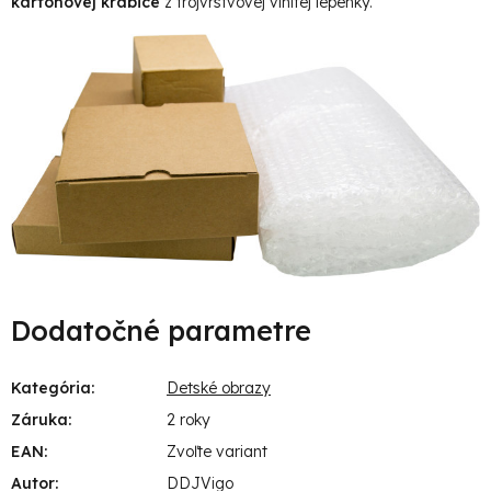
kartónovej krabice
z trojvrstvovej vlnitej lepenky.
Dodatočné parametre
Kategória
:
Detské obrazy
Záruka
:
2 roky
EAN
:
Zvoľte variant
Autor
:
DDJVigo