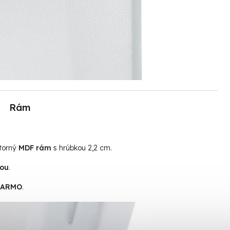
Rám
útorný
MDF rám
s hrúbkou 2,2 cm.
tou
.
ADARMO
.