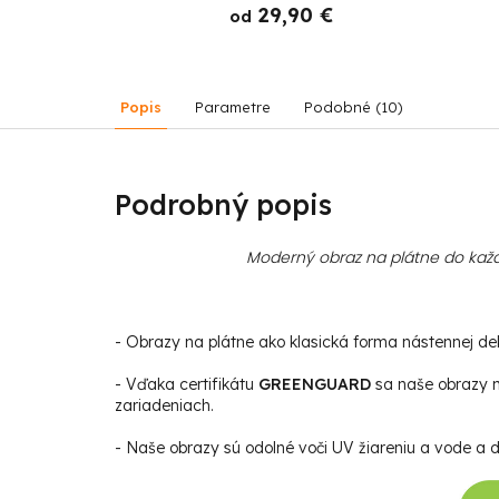
 €
29,90 €
od
Popis
Parametre
Podobné (10)
Podrobný popis
Moderný obraz na plátne do každ
- Obrazy na plátne ako klasická forma nástennej deko
- Vďaka certifikátu
GREENGUARD
sa naše obrazy m
zariadeniach.
- Naše obrazy sú odolné voči UV žiareniu a vode a da