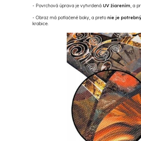
- Povrchová úprava je vytvrdená
UV žiarením
, a p
- Obraz má potlačené boky, a preto
nie je potrebn
krabice.