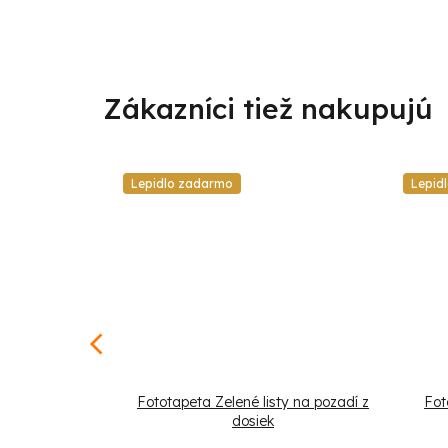
Lepidlo zadarmo
Lepid
et v luxusnom
Fototapeta Zelené listy na pozadí z
Fot
dosiek