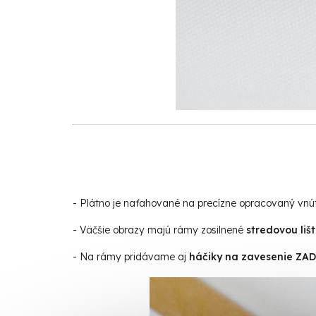
- Plátno je naťahované na precízne opracovaný vn
- Väčšie obrazy majú rámy zosilnené
stredovou liš
- Na rámy pridávame aj
háčiky na zavesenie Z