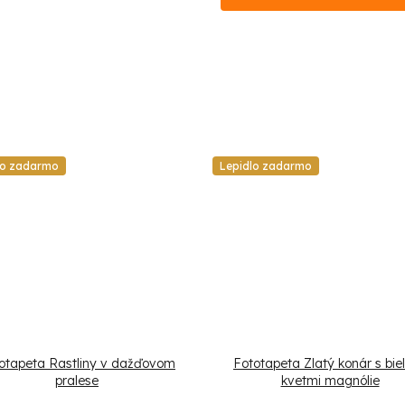
lo zadarmo
Lepidlo zadarmo
otapeta Rastliny v dažďovom
Fototapeta Zlatý konár s bie
pralese
kvetmi magnólie