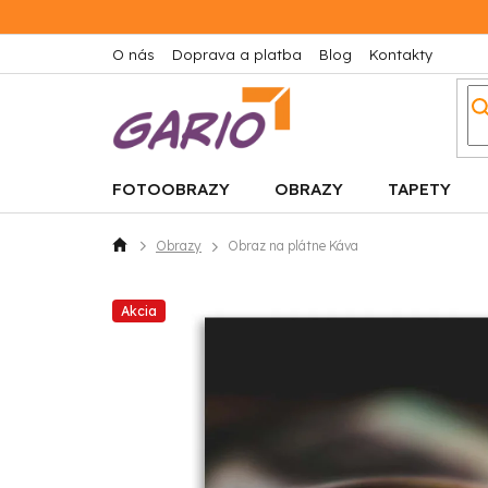
Prejsť
na
obsah
O nás
Doprava a platba
Blog
Kontakty
FOTOOBRAZY
OBRAZY
TAPETY
Obrazy
Obraz na plátne Káva
Domov
Akcia