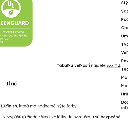
Štý
Sa
Poč
Ori
Um
Tv
Veľ
Po
Tabuľku veľkostí
nájdete
>>> TU
.
Tec
Mat
Tlač
Mat
Hr
Do
LXfinish
, ktorá má nádherné, sýte farby.
inf
u. Nevypúšťajú žiadne škodlivé látky do ovzdušia a sú
bezpečné