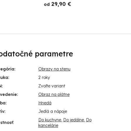
29,90 €
od
o
odatočné parametre
tegória
:
Obrazy na stenu
ruka
:
2 roky
N
:
Zvoľte variant
evedenie
:
Obraz na plátne
rba
:
Hnedá
ív
:
Jedlá a nápoje
Do kuchyne
,
Do jedálne
,
Do
stnosť
:
kancelárie