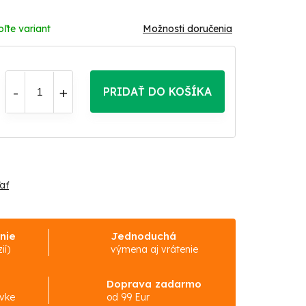
oľte variant
Možnosti doručenia
PRIDAŤ DO KOŠÍKA
ať
nie
Jednoduchá
ií)
výmena aj vrátenie
Doprava zadarmo
ávke
od 99 Eur