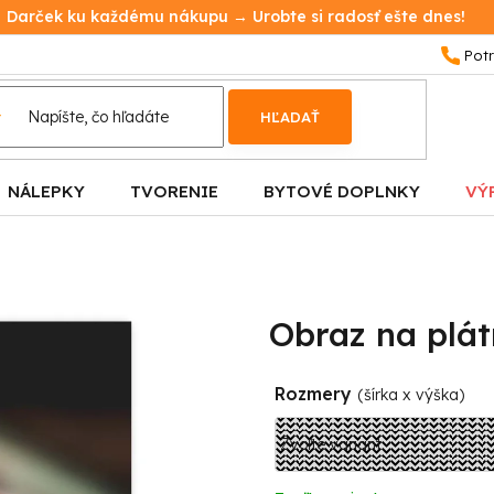
Darček ku každému nákupu → Urobte si radosť ešte dnes!
HĽADAŤ
NÁLEPKY
TVORENIE
BYTOVÉ DOPLNKY
VÝ
Obraz na plá
Rozmery
(šírka x výška)