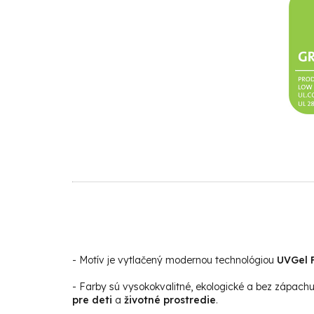
- Motív je vytlačený modernou technológiou
UVGel F
- Farby sú vysokokvalitné, ekologické a bez zápach
pre deti
a
životné prostredie
.