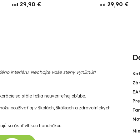
29,90 €
29,90 €
od
od
D
ého interiéru. Nechajte vaše steny vyniknúť!
Ka
Zá
EA
rácie sa stále tešia neuveriteľnej obľube.
Pr
ôžu používať aj v školách, škôlkach a zdravotníckych
Fa
Mot
jú sa čistiť vlhkou handričkou.
Mie