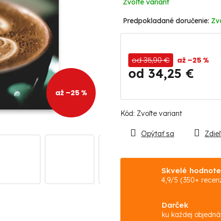
Zvoľte variant
Zv
od 35,90 €
až –25 %
od
34,25 €
Jednotková
až –25 %
cena:
Kód:
Zvoľte variant
Opýtať sa
Zdieľ
Skvelé hodnote
4,9/5 (350+ recenz
Darček
ku každej objedn