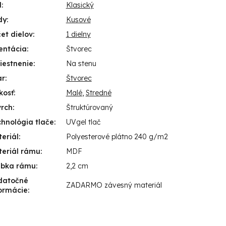
l
:
Klasický
dy
:
Kusové
et dielov
:
1 dielny
entácia
:
Štvorec
iestnenie
:
Na stenu
ar
:
Štvorec
kosť
:
Malé
,
Stredné
vrch
:
Štruktúrovaný
hnológia tlače
:
UVgel tlač
eriál
:
Polyesterové plátno 240 g/m2
eriál rámu
:
MDF
úbka rámu
:
2,2 cm
datočné
ZADARMO závesný materiál
ormácie
: