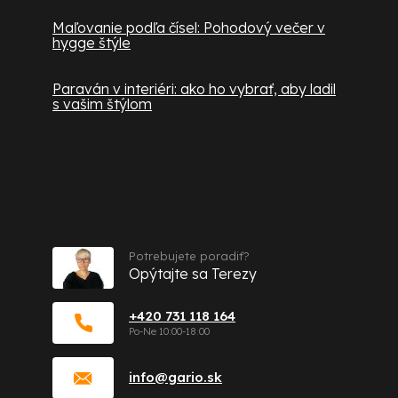
Maľovanie podľa čísel: Pohodový večer v
hygge štýle
Paraván v interiéri: ako ho vybrať, aby ladil
s vašim štýlom
Kontakt
Potrebujete poradiť?
Opýtajte sa Terezy
+420 731 118 164
info
@
gario.sk