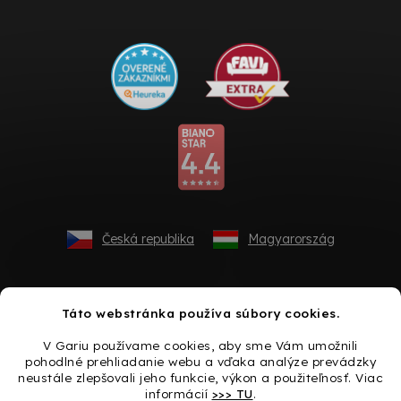
Česká republika
Magyarország
Táto webstránka používa súbory cookies.
V Gariu používame cookies, aby sme Vám umožnili
pohodlné prehliadanie webu a vďaka analýze prevádzky
neustále zlepšovali jeho funkcie, výkon a použiteľnosť. Viac
informácií
>>> TU
.