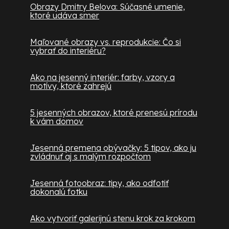
Obrazy Dmitry Belova: Súčasné umenie,
ktoré udáva smer
Maľované obrazy vs. reprodukcie: Čo si
vybrať do interiéru?
Ako na jesenný interiér: farby, vzory a
motívy, ktoré zahrejú
5 jesenných obrazov, ktoré prenesú prírodu
k vám domov
Jesenná premena obývačky: 5 tipov, ako ju
zvládnuť aj s malým rozpočtom
Jesenná fotoobraz: tipy, ako odfotiť
dokonalú fotku
Ako vytvoriť galerijnú stenu krok za krokom