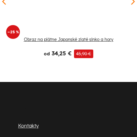
–25 %
Obraz na plátne Japonské zlaté slnko a hory
34,25 €
od
45,90 €
Z
á
p
Zákaznícky servis
ä
Kontakty
t