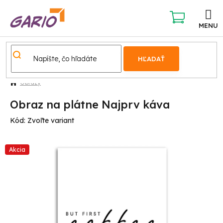
Prejsť
na
obsah
NÁKUPNÝ
KOŠÍK
HĽADAŤ
Obrazy
Obraz na plátne Najprv káva
Kód:
Zvoľte variant
Akcia