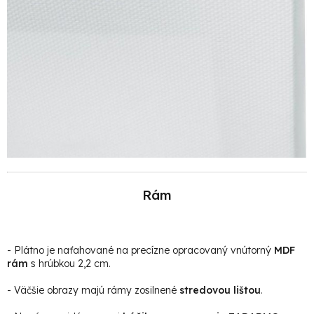
Rám
- Plátno je naťahované na precízne opracovaný vnútorný
MDF
rám
s hrúbkou 2,2 cm.
- Väčšie obrazy majú rámy zosilnené
stredovou lištou
.