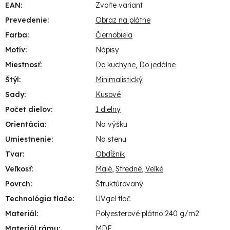
EAN
:
Zvoľte variant
Prevedenie
:
Obraz na plátne
Farba
:
Čiernobiela
Motív
:
Nápisy
Miestnosť
:
Do kuchyne
,
Do jedálne
Štýl
:
Minimalistický
Sady
:
Kusové
Počet dielov
:
1 dielny
Orientácia
:
Na výšku
Umiestnenie
:
Na stenu
Tvar
:
Obdĺžnik
Veľkosť
:
Malé
,
Stredné
,
Veľké
Povrch
:
Štruktúrovaný
Technológia tlače
:
UVgel tlač
Materiál
:
Polyesterové plátno 240 g/m2
Materiál rámu
:
MDF