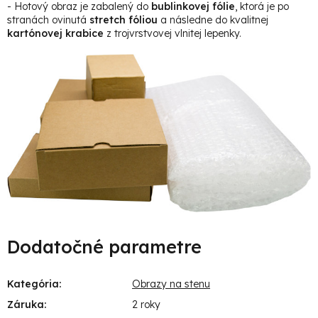
- Hotový obraz je zabalený do
bublinkovej fólie
, ktorá je po
stranách ovinutá
stretch fóliou
a následne do kvalitnej
kartónovej krabice
z trojvrstvovej vlnitej lepenky.
Dodatočné parametre
Kategória
:
Obrazy na stenu
Záruka
:
2 roky