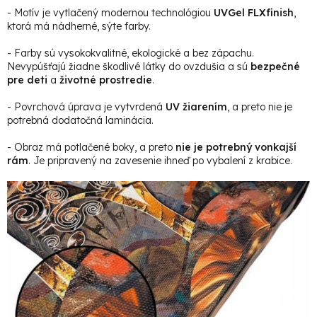
- Motív je vytlačený modernou technológiou
UVGel FLXfinish
,
ktorá má nádherné, sýte farby.
- Farby sú vysokokvalitné, ekologické a bez zápachu.
Nevypúšťajú žiadne škodlivé látky do ovzdušia a sú
bezpečné
pre deti
a
životné prostredie
.
- Povrchová úprava je vytvrdená
UV žiarením
, a preto nie je
potrebná dodatočná laminácia.
- Obraz má potlačené boky, a preto
nie je potrebný vonkajší
rám
. Je pripravený na zavesenie ihneď po vybalení z krabice.