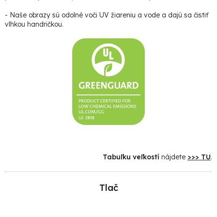
- Naše obrazy sú odolné voči UV žiareniu a vode a dajú sa čistiť
vlhkou handričkou.
Tabuľku veľkostí
nájdete
>>> TU
.
Tlač