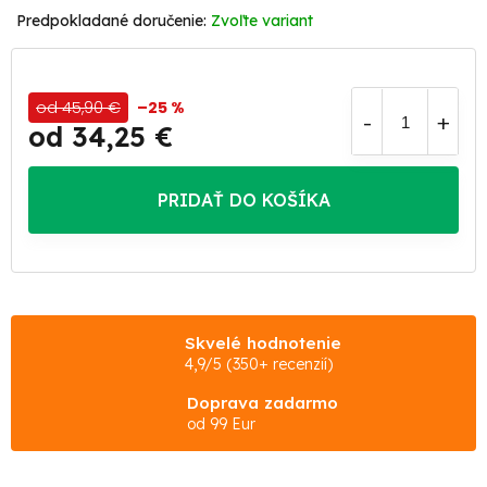
Zvoľte variant
od 45,90 €
–25 %
od
34,25 €
Jednotková
cena:
PRIDAŤ DO KOŠÍKA
Skvelé hodnotenie
4,9/5 (350+ recenzií)
Doprava zadarmo
od 99 Eur