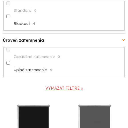
Standard
0
Blackout
4
Úroveň zatemnenia
Čiastočné zatemnenie
0
Úplné zatemnenie
4
VYMAZAŤ FILTRE
V
ý