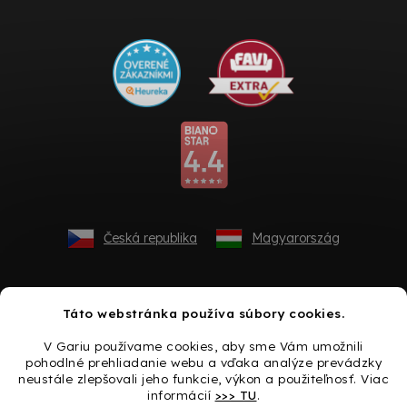
Česká republika
Magyarország
Táto webstránka používa súbory cookies.
V Gariu používame cookies, aby sme Vám umožnili
pohodlné prehliadanie webu a vďaka analýze prevádzky
neustále zlepšovali jeho funkcie, výkon a použiteľnosť. Viac
informácií
>>> TU
.