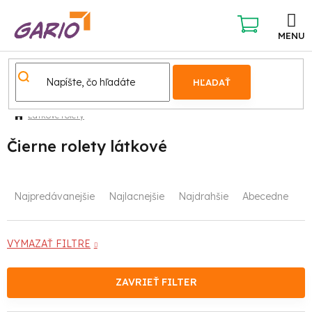
Prejsť
na
obsah
NÁKUPNÝ
KOŠÍK
HĽADAŤ
Látkové rolety
Čierne rolety látkové
R
Najpredávanejšie
Najlacnejšie
Najdrahšie
Abecedne
a
d
VYMAZAŤ FILTRE
e
ZAVRIEŤ FILTER
n