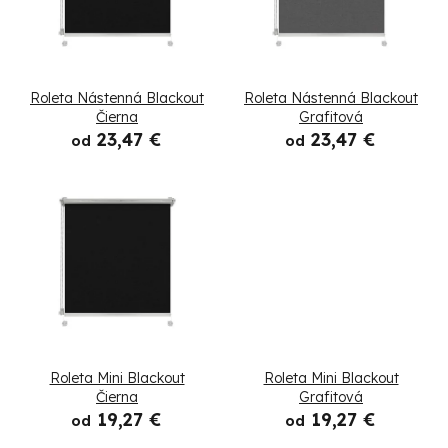
p
i
s
Roleta Nástenná Blackout
Roleta Nástenná Blackout
p
Čierna
Grafitová
23,47 €
23,47 €
od
od
r
o
d
u
k
t
Roleta Mini Blackout
Roleta Mini Blackout
o
Čierna
Grafitová
19,27 €
19,27 €
od
od
v