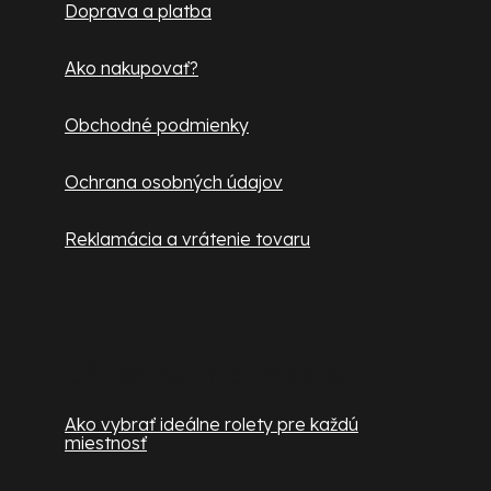
Doprava a platba
ý
i
p
e
Ako nakupovať?
i
s
Obchodné podmienky
u
Ochrana osobných údajov
Reklamácia a vrátenie tovaru
Užitočné informácie
Ako vybrať ideálne rolety pre každú
miestnosť