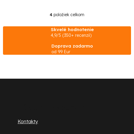
4
položiek celkom
O
v
Skvelé hodnotenie
l
4,9/5 (350+ recenzií)
á
Doprava zadarmo
d
od 99 Eur
a
c
i
e
Z
p
á
r
p
v
Zákaznícky servis
k
ä
Kontakty
y
t
v