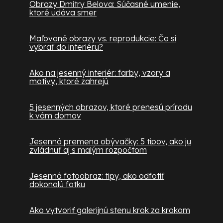
Obrazy Dmitry Belova: Súčasné umenie,
ktoré udáva smer
Maľované obrazy vs. reprodukcie: Čo si
vybrať do interiéru?
Ako na jesenný interiér: farby, vzory a
motívy, ktoré zahrejú
5 jesenných obrazov, ktoré prenesú prírodu
k vám domov
Jesenná premena obývačky: 5 tipov, ako ju
zvládnuť aj s malým rozpočtom
Jesenná fotoobraz: tipy, ako odfotiť
dokonalú fotku
Ako vytvoriť galerijnú stenu krok za krokom