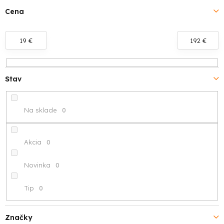
i
Cena
e
19
€
192
€
p
r
Stav
o
d
Na sklade
0
u
k
Akcia
0
t
Novinka
0
o
Tip
0
v
Značky