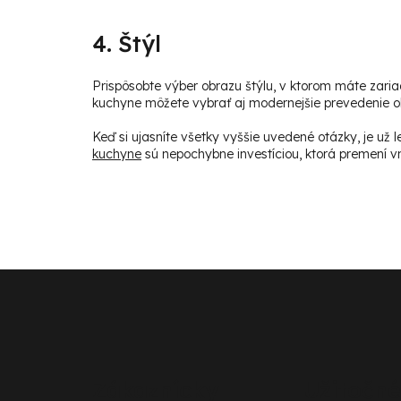
4. Štýl
Prispôsobte výber obrazu štýlu, v ktorom máte zari
kuchyne môžete vybrať aj modernejšie prevedenie ob
Keď si ujasníte všetky vyššie uvedené otázky, je už 
kuchyne
sú nepochybne investíciou, ktorá premení 
Z
á
p
ä
Zákaznícky
Užitočné