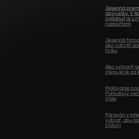
Jesenná pre
obývačky: 5 tip
zvládnuť aj s
rozpočtom
Jesenná fotoob
ako odfotiť do
fotku
Ako vytvoriť ga
stenu krok za
Maľovanie podľ
Pohodový več
štýle
Paraván v inter
vybrať, aby lad
štýlom