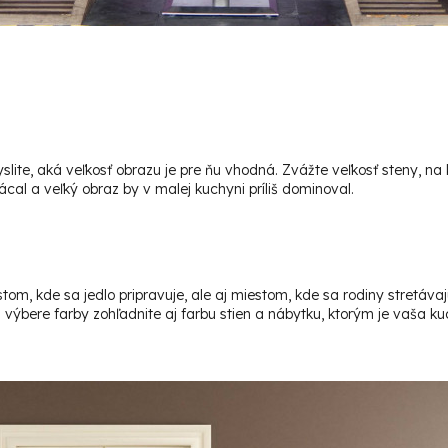
ite, aká veľkosť obrazu je pre ňu vhodná. Zvážte veľkosť steny, na kt
ácal a veľký obraz by v malej kuchyni príliš dominoval.
, kde sa jedlo pripravuje, ale aj miestom, kde sa rodiny stretávajú
Pri výbere farby zohľadnite aj farbu stien a nábytku, ktorým je vaša