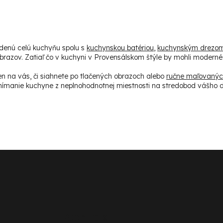
adenú celú kuchyňu spolu s
kuchynskou batériou
,
kuchynským drezo
razov. Zatiaľ čo v kuchyni v Provensálskom štýle by mohli moderné 
len na vás, či siahnete po tlačených obrazoch alebo
ručne maľovanýc
vnímanie kuchyne z neplnohodnotnej miestnosti na stredobod vášho
Kontakt