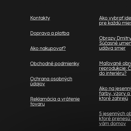
servis
informá
t
i
Kontakty
Ako vybrať ide
pre každú mie
e
Doprava a platba
Obrazy Dmitry
Súčasné umeni
udáva smer
Ako nakupovať?
Maľované obra
Obchodné podmienky
reprodukcie: Č
do interiéru?
Ochrana osobných
údajov
Ako na jesenný 
farby, vzory a
ktoré zahrejú
Reklamácia a vrátenie
tovaru
5 jesenných o
ktoré prenesú 
vám domov