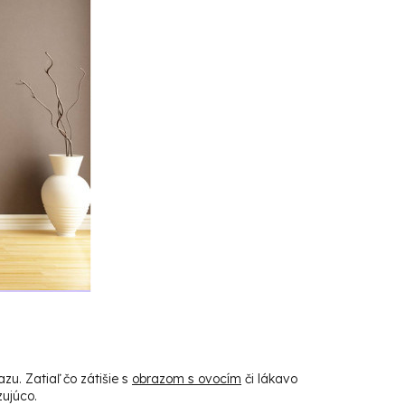
u. Zatiaľ čo zátišie s
obrazom s ovocím
či lákavo
zujúco.