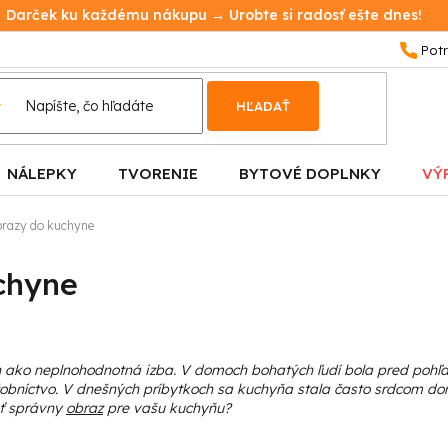
Darček ku každému nákupu → Urobte si radosť ešte dnes!
HĽADAŤ
NÁLEPKY
TVORENIE
BYTOVÉ DOPLNKY
VÝ
razy do kuchyne
chyne
n ako neplnohodnotná izba. V domoch bohatých ľudí bola pred pohľ
užobníctvo. V dnešných príbytkoch sa kuchyňa stala často srdcom do
ť správny
obraz
pre vašu kuchyňu?