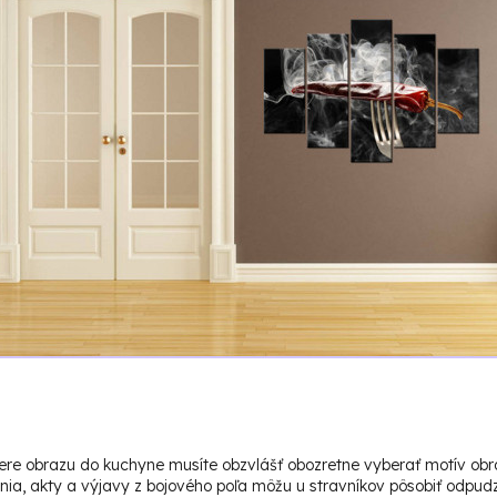
bere obrazu do kuchyne musíte obzvlášť obozretne vyberať motív obraz
lnia, akty a výjavy z bojového poľa môžu u stravníkov pôsobiť odpud