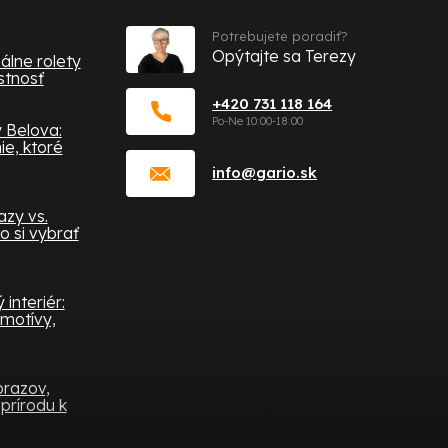
cie
Potrebujete poradiť?
Opýtajte sa Terezy
álne rolety
stnosť
+420 731 118 164
 Belova:
e, ktoré
info
@
gario.sk
zy vs.
o si vybrať
interiér:
 motívy,
brazov,
prírodu k