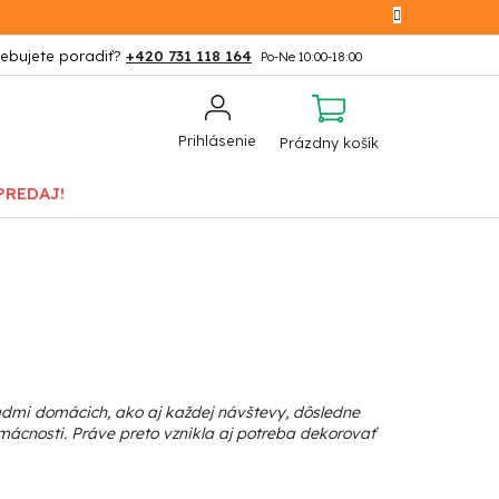
+420 731 118 164
NÁKUPNÝ
Prihlásenie
Prázdny košík
KOŠÍK
PREDAJ!
admi domácich, ako aj každej návštevy, dôsledne
mácnosti. Práve preto vznikla aj potreba dekorovať