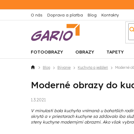
Prejsť
na
obsah
O nás
Doprava a platba
Blog
Kontakty
FOTOOBRAZY
OBRAZY
TAPETY
Blog
Bývanie
Kuchyňa a jedáleň
Moderné ob
Domov
Moderné obrazy do ku
1.3.2021
V minulosti bola kuchyňa vnímaná u bohatších rodí
skrytá a v priestoroch kuchyne sa zdržovalo iba sl
steny kuchyne modernými obrazmi. Ako však vybra