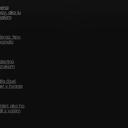
mena
ov, ako ju
 malým
raz: tipy,
konalú
lerijnú
 krokom
a čísel:
er v hygge
iéri: ako ho
il s vašim