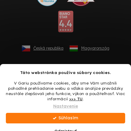
Česká republika
Magyarország
Táto webstránka používa súbory cookies.
V Gariu používame cookies, aby sme Vám umožnili
pohodlné prehliadanie webu a vďaka analýze prevádzky
neustále zlepšovali jeho funkcie, výkon a použiteľnosť. Viac
informácií
>>> TU
.
Vytvoril Shoptet
Nastavenie
Súhlasím
Copyright 2026
Gario.sk
. Všetky práva vyhradené.
Upraviť
nastavenie cookies