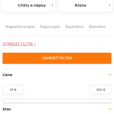
Citáty a nápisy
Rôzne
R
Najpredávanejšie
Najlacnejšie
Najdrahšie
Abecedne
a
d
VYMAZAŤ FILTRE
e
ZAVRIEŤ FILTER
n
i
Cena
e
19
€
100
€
p
r
Stav
o