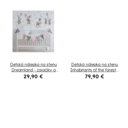
r
obláčiky a mesiac
o
d
u
k
t
Detská nálepka na stenu
Detská nálepka na stenu
o
Dreamland - zajačiky a
Inhabitants of the forest -
líška
jeleň, srnka a veverička
29,90 €
79,90 €
v