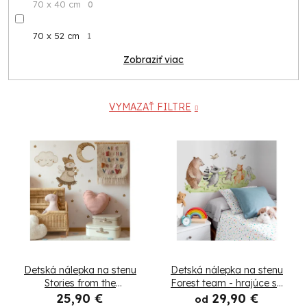
70 x 40 cm
0
70 x 52 cm
1
Zobraziť viac
VYMAZAŤ FILTRE
V
ý
p
i
s
Detská nálepka na stenu
Detská nálepka na stenu
p
Stories from the
Forest team - hrajúce sa
wonderland - líška,
zvieratká na lúke
25,90 €
29,90 €
od