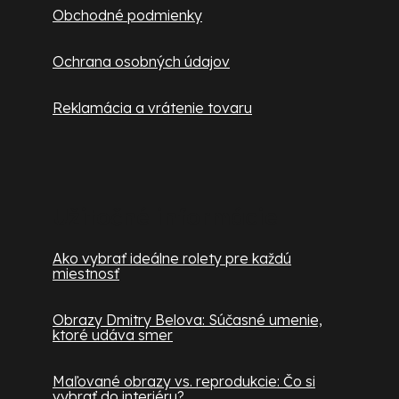
s
Obchodné podmienky
u
Ochrana osobných údajov
Reklamácia a vrátenie tovaru
Užitočné informácie
Ako vybrať ideálne rolety pre každú
miestnosť
Obrazy Dmitry Belova: Súčasné umenie,
ktoré udáva smer
Maľované obrazy vs. reprodukcie: Čo si
vybrať do interiéru?