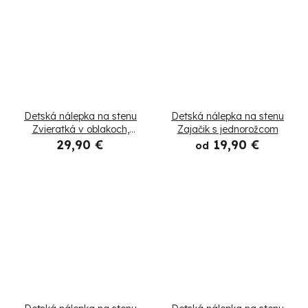
Detská nálepka na stenu
Detská nálepka na stenu
Zvieratká v oblakoch,
Zajačik s jednorožcom
motív 3
29,90 €
19,90 €
od