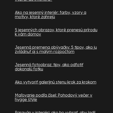
Ako na jesenný interiér: farby, vzory a
motívy, ktoré zahrejú
5 jesenných obrazov, ktoré prenesú prírodu
k vám domov
Jesenná premena obývačky: 5 tipov, ako ju
zvládnuť aj s malým rozpočtom
Jesenná fotoobraz: tipy, ako odfotiť
dokonalú fotku
Ako vytvoriť galerijnú stenu krok za krokom
Maľovanie podľa čísel: Pohodový večer v
hygge štýle
Paraván v interiéri: ako ho vybrať, aby ladil