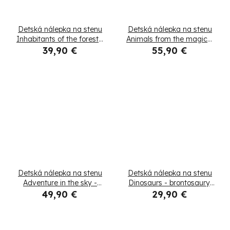
Detská nálepka na stenu
Detská nálepka na stenu
Inhabitants of the forest -
Animals from the magical
jeleň a srnka
forest - zajačik
39,90 €
55,90 €
Detská nálepka na stenu
Detská nálepka na stenu
Adventure in the sky -
Dinosaurs - brontosaury,
mačka v balóne a psíky
triceratops, pterodaktyly
49,90 €
29,90 €
na rogale