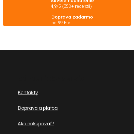
Skvelé hodnotenie
l
4,9/5 (350+ recenzií)
á
Doprava zadarmo
d
od 99 Eur
a
c
i
e
Z
p
á
r
p
v
Zákaznícky servis
k
ä
Kontakty
y
t
v
Doprava a platba
ý
i
p
e
Ako nakupovať?
i