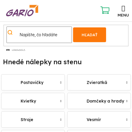
Prejsť
na
obsah
NÁKUPNÝ
KOŠÍK
HĽADAŤ
Nálepky
Hnedé nálepky na stenu
Postavičky
Zvieratká
Kvietky
Domčeky a hrady
Stroje
Vesmír