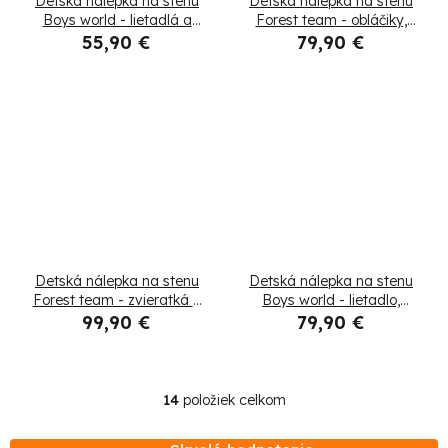
Detská nálepka na stenu
Detská nálepka na stenu
Boys world - lietadlá a
Forest team - obláčiky,
helikoptéra
zvieratká a stromy
55,90 €
79,90 €
Detská nálepka na stenu
Detská nálepka na stenu
Forest team - zvieratká a
Boys world - lietadlo,
stromy
balón a vlak
99,90 €
79,90 €
14
položiek celkom
O
v