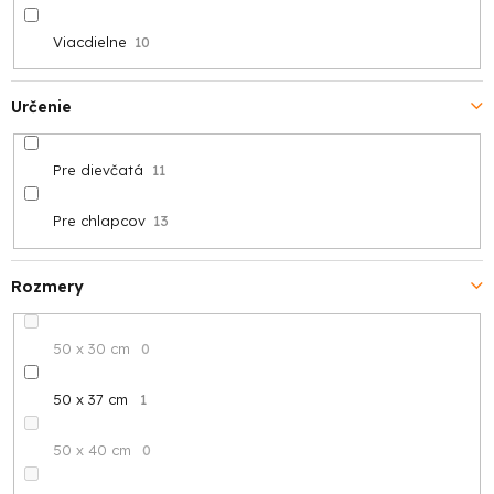
Viacdielne
10
Určenie
Pre dievčatá
11
Pre chlapcov
13
Rozmery
50 x 30 cm
0
50 x 37 cm
1
50 x 40 cm
0