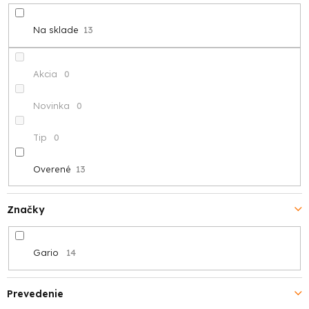
d
Na sklade
13
u
k
Akcia
0
t
Novinka
0
o
Tip
0
v
Overené
13
Značky
Gario
14
Prevedenie