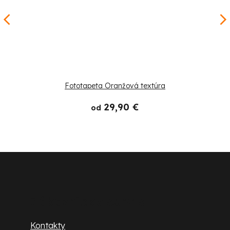
Fototapeta Oranžová textúra
29,90 €
od
Z
á
p
Zákaznícky servis
ä
Kontakty