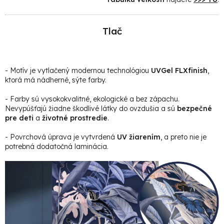
Tlač
- Motív je vytlačený modernou technológiou
UVGel FLXfinish
,
ktorá má nádherné, sýte farby.
- Farby sú vysokokvalitné, ekologické a bez zápachu.
Nevypúšťajú žiadne škodlivé látky do ovzdušia a sú
bezpečné
pre deti
a
životné prostredie
.
- Povrchová úprava je vytvrdená
UV žiarením
, a preto nie je
potrebná dodatočná laminácia.