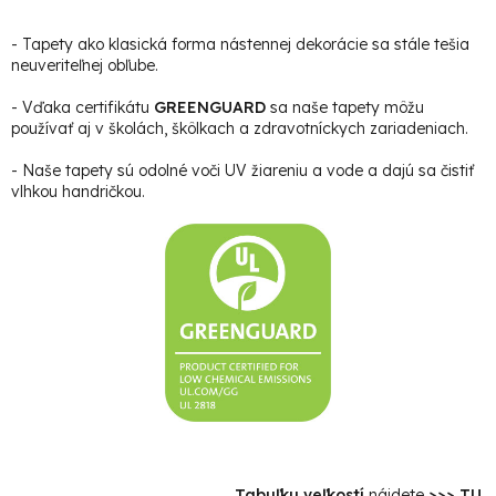
- Tapety ako klasická forma nástennej dekorácie sa stále tešia
neuveriteľnej obľube.
- Vďaka certifikátu
GREENGUARD
sa naše tapety môžu
používať aj v školách, škôlkach a zdravotníckych zariadeniach.
- Naše tapety sú odolné voči UV žiareniu a vode a dajú sa čistiť
vlhkou handričkou.
Tabuľku veľkostí
nájdete
>>> TU
.