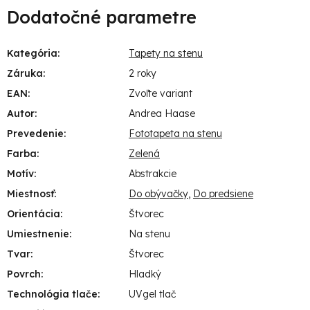
Dodatočné parametre
Kategória
:
Tapety na stenu
Záruka
:
2 roky
EAN
:
Zvoľte variant
Autor
:
Andrea Haase
Prevedenie
:
Fototapeta na stenu
Farba
:
Zelená
Motív
:
Abstrakcie
Miestnosť
:
Do obývačky
,
Do predsiene
Orientácia
:
Štvorec
Umiestnenie
:
Na stenu
Tvar
:
Štvorec
Povrch
:
Hladký
Technológia tlače
:
UVgel tlač