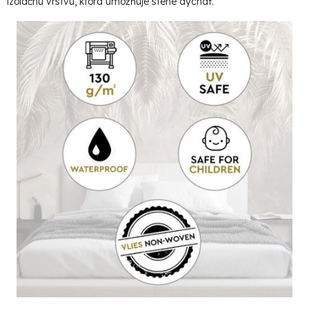
izolačnú vrstvu, ktorá umožňuje stene dýchať.