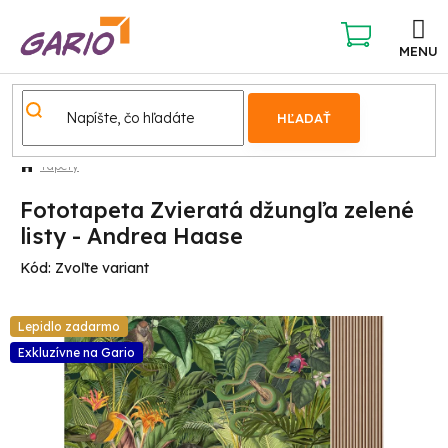
Prejsť
na
obsah
NÁKUPNÝ
KOŠÍK
HĽADAŤ
Tapety
Fototapeta Zvieratá džungľa zelené
listy - Andrea Haase
Kód:
Zvoľte variant
Lepidlo zadarmo
Exkluzívne na Gario