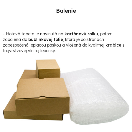
Balenie
- Hotová t
apeta je navinutá na
kartónovú rolku
, potom
zabalená do
bublinkovej fólie
, ktorá je po stranách
zabezpečená lepiacou páskou a vložená do kvalitnej
krabice
z
trojvrstvovej vlnitej lepenky.