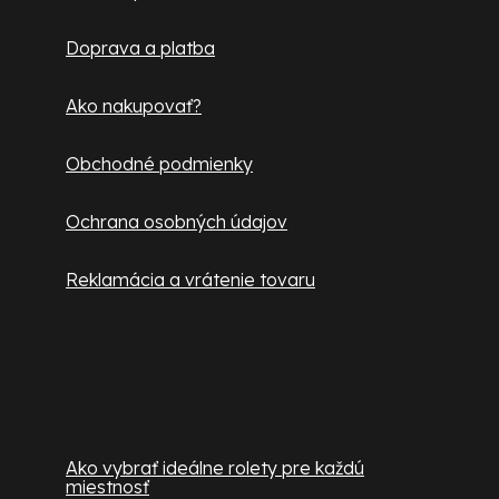
t
Doprava a platba
i
e
Ako nakupovať?
Obchodné podmienky
Ochrana osobných údajov
Reklamácia a vrátenie tovaru
Užitočné informácie
Ako vybrať ideálne rolety pre každú
miestnosť