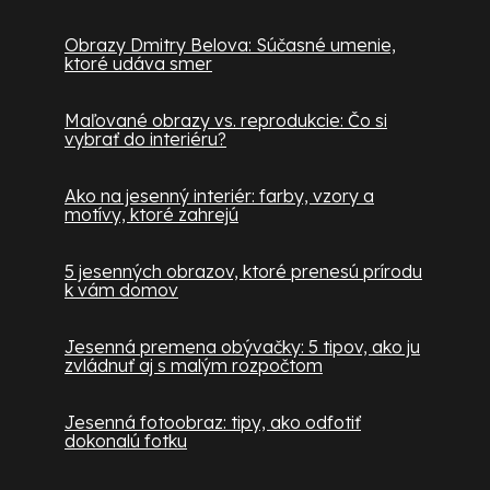
Obrazy Dmitry Belova: Súčasné umenie,
ktoré udáva smer
Maľované obrazy vs. reprodukcie: Čo si
vybrať do interiéru?
Ako na jesenný interiér: farby, vzory a
motívy, ktoré zahrejú
5 jesenných obrazov, ktoré prenesú prírodu
k vám domov
Jesenná premena obývačky: 5 tipov, ako ju
zvládnuť aj s malým rozpočtom
Jesenná fotoobraz: tipy, ako odfotiť
dokonalú fotku