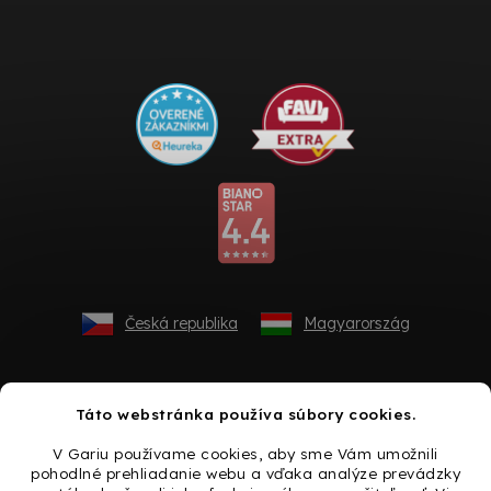
Česká republika
Magyarország
Táto webstránka používa súbory cookies.
V Gariu používame cookies, aby sme Vám umožnili
pohodlné prehliadanie webu a vďaka analýze prevádzky