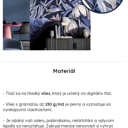
Materiál
-
Tlačí sa na hladký
vlies
, ktorý je určený na digitálnu tlač.
- Vlies s gramážou až
130 g/m2
je pevný a vyznačuje sa
vynikajúcimi vlastnosťami.
- Je odolný voči oderu, poškriabaniu, nečistotám a vplyvom
lepidla sa nerozťahuje. Zakryje menšie nerovnosti a vytvorí