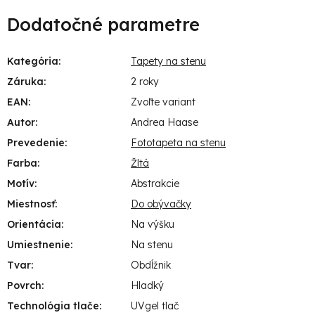
Dodatočné parametre
Kategória
:
Tapety na stenu
Záruka
:
2 roky
EAN
:
Zvoľte variant
Autor
:
Andrea Haase
Prevedenie
:
Fototapeta na stenu
Farba
:
Žltá
Motív
:
Abstrakcie
Miestnosť
:
Do obývačky
Orientácia
:
Na výšku
Umiestnenie
:
Na stenu
Tvar
:
Obdĺžnik
Povrch
:
Hladký
Technológia tlače
:
UVgel tlač