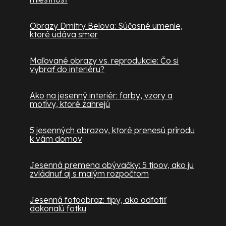
Obrazy Dmitry Belova: Súčasné umenie,
ktoré udáva smer
Maľované obrazy vs. reprodukcie: Čo si
vybrať do interiéru?
Ako na jesenný interiér: farby, vzory a
motívy, ktoré zahrejú
5 jesenných obrazov, ktoré prenesú prírodu
k vám domov
Jesenná premena obývačky: 5 tipov, ako ju
zvládnuť aj s malým rozpočtom
Jesenná fotoobraz: tipy, ako odfotiť
dokonalú fotku