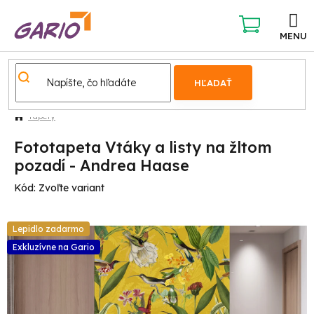
Prejsť
na
obsah
NÁKUPNÝ
KOŠÍK
HĽADAŤ
Tapety
Fototapeta Vtáky a listy na žltom
pozadí - Andrea Haase
Kód:
Zvoľte variant
Lepidlo zadarmo
Exkluzívne na Gario