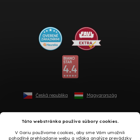
Česká republika
Magyarország
Táto webstránka používa súbory cookies.
V Gariu používame cookies, aby sme Vám umožnili
pohodlné prehliadanie webu a vďaka analýze prevádzky