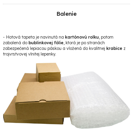
Balenie
- Hotová t
apeta je navinutá na
kartónovú rolku
, potom
zabalená do
bublinkovej fólie
, ktorá je po stranách
zabezpečená lepiacou páskou a vložená do kvalitnej
krabice
z
trojvrstvovej vlnitej lepenky.