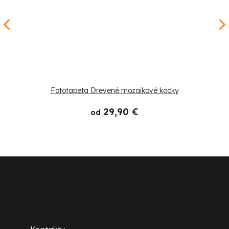
Fototapeta Drevené mozaikové kocky
29,90 €
od
Z
á
p
Zákaznícky servis
ä