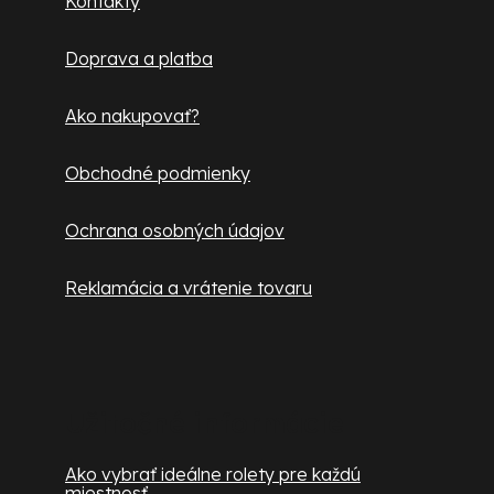
Kontakty
t
Doprava a platba
i
e
Ako nakupovať?
Obchodné podmienky
Ochrana osobných údajov
Reklamácia a vrátenie tovaru
Užitočné informácie
Ako vybrať ideálne rolety pre každú
miestnosť