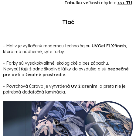
Tabuľku veľkostí
nájdete
>>> TU
.
Tlač
- Motív je vytlačený modernou technológiou
UVGel FLXfinish
,
ktorá má nádherné, sýte farby.
- Farby sú vysokokvalitné, ekologické a bez zápachu.
Nevypúšťajú žiadne škodlivé látky do ovzdušia a sú
bezpečné
pre deti
a
životné prostredie
.
- Povrchová úprava je vytvrdená
UV žiarením
, a preto nie je
potrebná dodatočná laminácia.