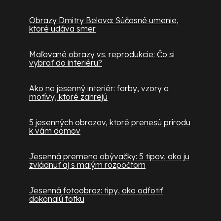
Obrazy Dmitry Belova: Súčasné umenie,
ktoré udáva smer
Maľované obrazy vs. reprodukcie: Čo si
vybrať do interiéru?
Ako na jesenný interiér: farby, vzory a
motívy, ktoré zahrejú
5 jesenných obrazov, ktoré prenesú prírodu
k vám domov
Jesenná premena obývačky: 5 tipov, ako ju
zvládnuť aj s malým rozpočtom
Jesenná fotoobraz: tipy, ako odfotiť
dokonalú fotku