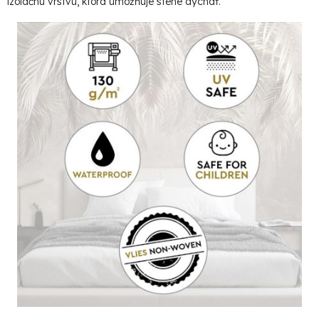
izolačnú vrstvu, ktorá umožňuje stene dýchať.