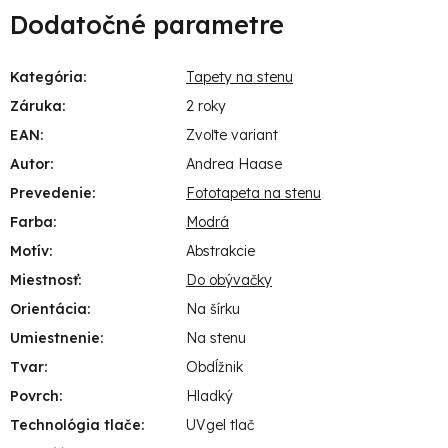
Dodatočné parametre
Kategória
:
Tapety na stenu
Záruka
:
2 roky
EAN
:
Zvoľte variant
Autor
:
Andrea Haase
Prevedenie
:
Fototapeta na stenu
Farba
:
Modrá
Motív
:
Abstrakcie
Miestnosť
:
Do obývačky
Orientácia
:
Na šírku
Umiestnenie
:
Na stenu
Tvar
:
Obdĺžnik
Povrch
:
Hladký
Technológia tlače
:
UVgel tlač