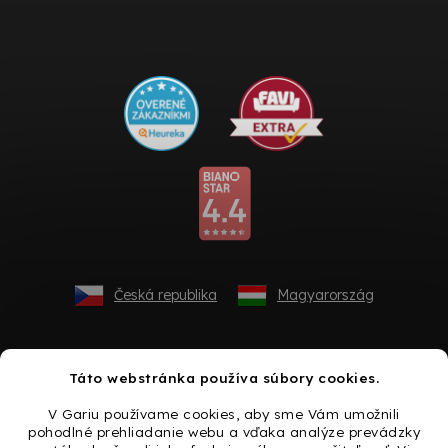
Česká republika
Magyarország
Táto webstránka používa súbory cookies.
V Gariu používame cookies, aby sme Vám umožnili
pohodlné prehliadanie webu a vďaka analýze prevádzky