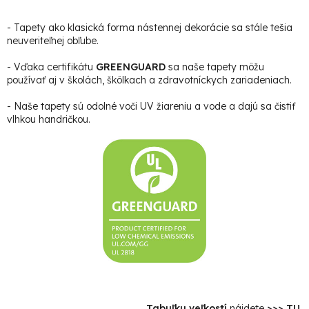
- Tapety ako klasická forma nástennej dekorácie sa stále tešia
neuveriteľnej obľube.
- Vďaka certifikátu
GREENGUARD
sa naše tapety môžu
používať aj v školách, škôlkach a zdravotníckych zariadeniach.
- Naše tapety sú odolné voči UV žiareniu a vode a dajú sa čistiť
vlhkou handričkou.
Tabuľku veľkostí
nájdete
>>> TU
.