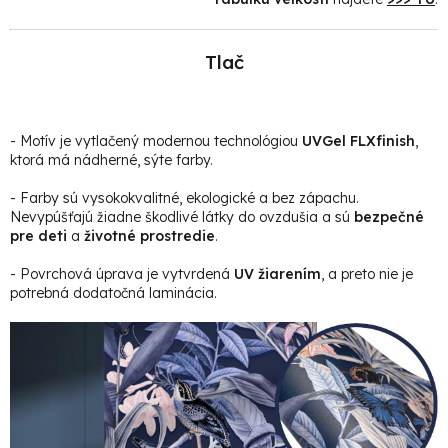
Tlač
- Motív je vytlačený modernou technológiou
UVGel FLXfinish
,
ktorá má nádherné, sýte farby.
- Farby sú vysokokvalitné, ekologické a bez zápachu.
Nevypúšťajú žiadne škodlivé látky do ovzdušia a sú
bezpečné
pre deti
a
životné prostredie
.
- Povrchová úprava je vytvrdená
UV žiarením
, a preto nie je
potrebná dodatočná laminácia.