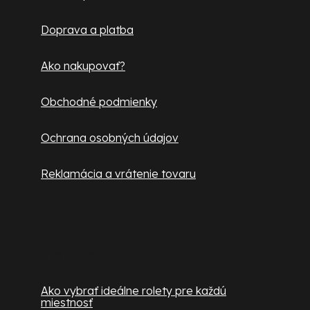
t
Doprava a platba
i
e
Ako nakupovať?
Obchodné podmienky
Ochrana osobných údajov
Reklamácia a vrátenie tovaru
Užitočné informácie
Ako vybrať ideálne rolety pre každú
miestnosť