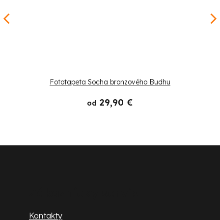
Fototapeta Socha bronzového Budhu
29,90 €
od
Z
á
p
Zákaznícky servis
ä
Kontakty