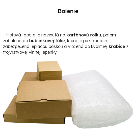
Balenie
- Hotová t
apeta je navinutá na
kartónovú rolku
, potom
zabalená do
bublinkovej fólie
, ktorá je po stranách
zabezpečená lepiacou páskou a vložená do kvalitnej
krabice
z
trojvrstvovej vlnitej lepenky.