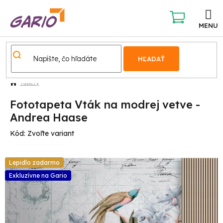
Prejsť
na
obsah
NÁKUPNÝ
KOŠÍK
HĽADAŤ
Tapety
Fototapeta Vták na modrej vetve -
Andrea Haase
Kód:
Zvoľte variant
Lepidlo zadarmo
Exkluzívne na Gario