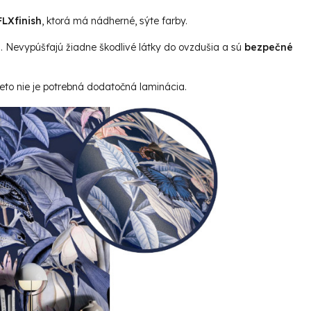
LXfinish
, ktorá má nádherné, sýte farby.
u. Nevypúšťajú žiadne škodlivé látky do ovzdušia a sú
bezpečné
reto nie je potrebná dodatočná laminácia.