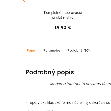
le žeriavy a
Kompletné tapetovacie
príslušenstvo
19,90 €
45,90 €
Popis
Parametre
Podobné (10)
Podrobný popis
Moderná fototapeta na stenu do mod
- Tapety ako klasická forma nástennej dekorácie sa s