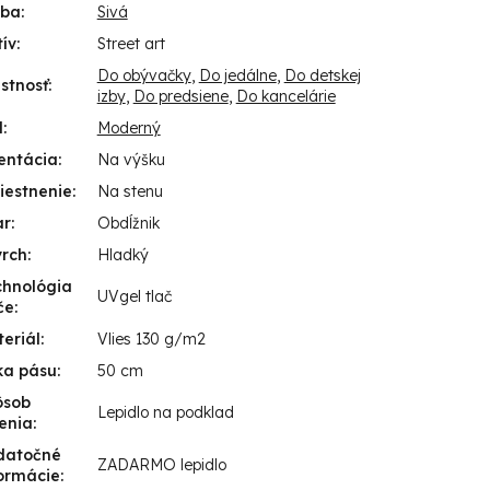
rba
:
Sivá
ív
:
Street art
Do obývačky
,
Do jedálne
,
Do detskej
stnosť
:
izby
,
Do predsiene
,
Do kancelárie
l
:
Moderný
entácia
:
Na výšku
iestnenie
:
Na stenu
ar
:
Obdĺžnik
vrch
:
Hladký
chnológia
UVgel tlač
če
:
eriál
:
Vlies 130 g/m2
ka pásu
:
50 cm
ôsob
Lepidlo na podklad
enia
:
datočné
ZADARMO lepidlo
ormácie
: