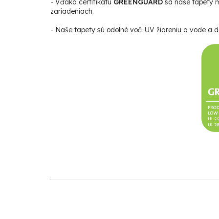
- Vďaka certifikátu
GREENGUARD
sa naše tapety m
zariadeniach.
- Naše tapety sú odolné voči UV žiareniu a vode a da