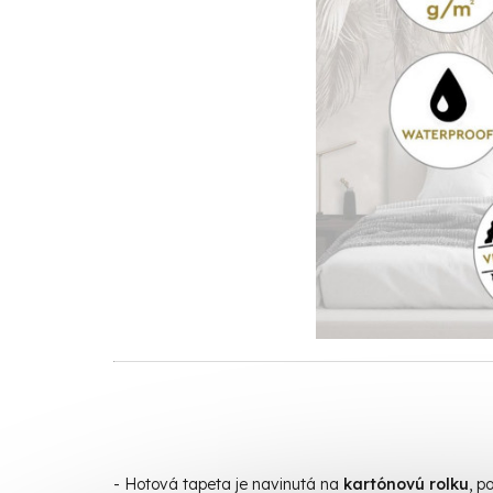
- Hotová t
apeta je navinutá na
kartónovú rolku
, p