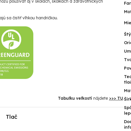
ôžu používať aj v školách, škôlkach a zdravotníckych
Fa
Mot
jú sa čistiť vlhkou handričkou.
Mie
Štý
Ori
Um
Tv
Po
Te
tla
Mat
Tabuľku veľkostí
nájdete
>>> TU
.
Šír
Sp
lep
Tlač
Do
inf