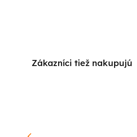
od
–25 %