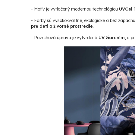
- Motív je vytlačený modernou technológiou
UVGel F
- Farby sú vysokokvalitné, ekologické a bez zápach
pre deti
a
životné prostredie
.
- Povrchová úprava je vytvrdená
UV žiarením
, a p