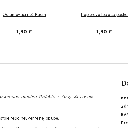
Odlamovací nôž Kaem
Papierová lepiaca páska
1,90 €
1,90 €
D
erného interiéru. Ozdobte si steny ešte dnes!
Ka
Zá
EA
tále tešia neuveriteľnej obľube.
Pr