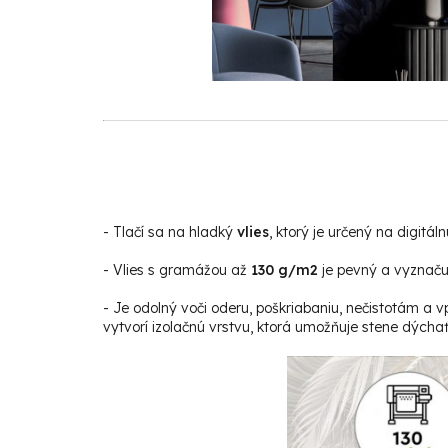
-
Tlačí sa na hladký
vlies
, ktorý je určený na digitáln
- Vlies s gramážou až
130 g/m2
je pevný a vyznačuj
- Je odolný voči oderu, poškriabaniu, nečistotám a v
vytvorí izolačnú vrstvu, ktorá umožňuje stene dýchať