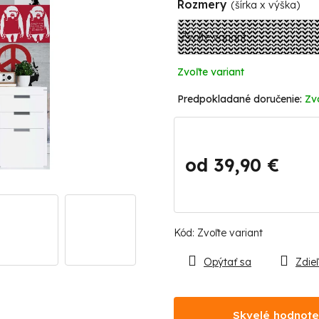
Rozmery
(šírka x výška)
Zvoľte variant
Zv
od
39,90 €
Jednotková
cena:
Kód:
Zvoľte variant
Opýtať sa
Zdieľ
Skvelé hodnote