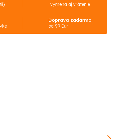
ií)
výmena aj vrátenie
Doprava zadarmo
ávke
od 99 Eur