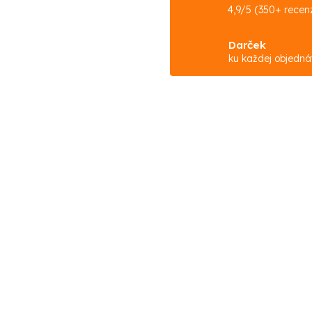
4,9/5 (350+ recenz
Darček
ku každej objedn