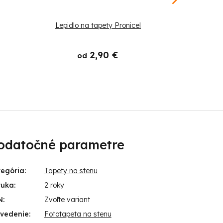
Lepidlo na tapety Pronicel
Štetec
2,90 €
od
odatočné parametre
tegória
:
Tapety na stenu
ruka
:
2 roky
N
:
Zvoľte variant
evedenie
:
Fototapeta na stenu