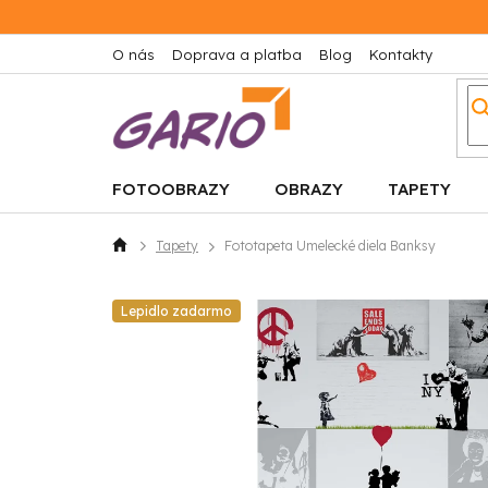
Prejsť
na
obsah
O nás
Doprava a platba
Blog
Kontakty
FOTOOBRAZY
OBRAZY
TAPETY
Tapety
Fototapeta Umelecké diela Banksy
Domov
Lepidlo zadarmo