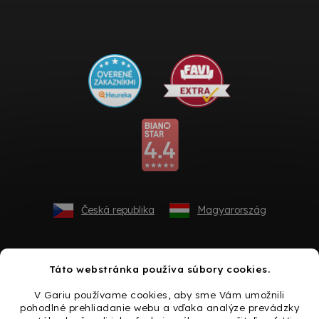
Česká republika
Magyarország
Táto webstránka používa súbory cookies.
V Gariu používame cookies, aby sme Vám umožnili
pohodlné prehliadanie webu a vďaka analýze prevádzky