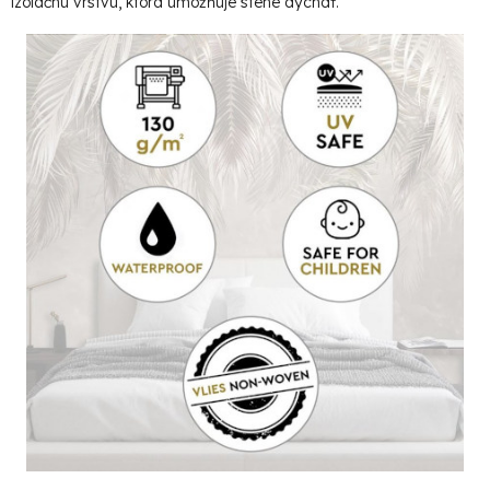
izolačnú vrstvu, ktorá umožňuje stene dýchať.