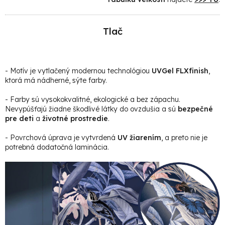
Tlač
- Motív je vytlačený modernou technológiou
UVGel FLXfinish
,
ktorá má nádherné, sýte farby.
- Farby sú vysokokvalitné, ekologické a bez zápachu.
Nevypúšťajú žiadne škodlivé látky do ovzdušia a sú
bezpečné
pre deti
a
životné prostredie
.
- Povrchová úprava je vytvrdená
UV žiarením
, a preto nie je
potrebná dodatočná laminácia.