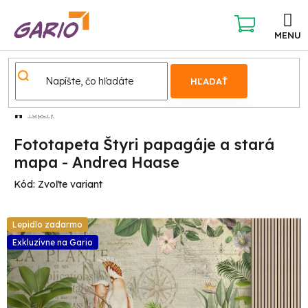
Prejsť
na
obsah
NÁKUPNÝ
KOŠÍK
HĽADAŤ
Tapety
Fototapeta Štyri papagáje a stará
mapa - Andrea Haase
Kód:
Zvoľte variant
Lepidlo zadarmo
Exkluzívne na Gario