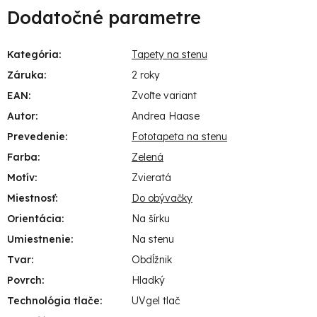
Dodatočné parametre
Kategória
:
Tapety na stenu
Záruka
:
2 roky
EAN
:
Zvoľte variant
Autor
:
Andrea Haase
Prevedenie
:
Fototapeta na stenu
Farba
:
Zelená
Motív
:
Zvieratá
Miestnosť
:
Do obývačky
Orientácia
:
Na šírku
Umiestnenie
:
Na stenu
Tvar
:
Obdĺžnik
Povrch
:
Hladký
Technológia tlače
:
UVgel tlač