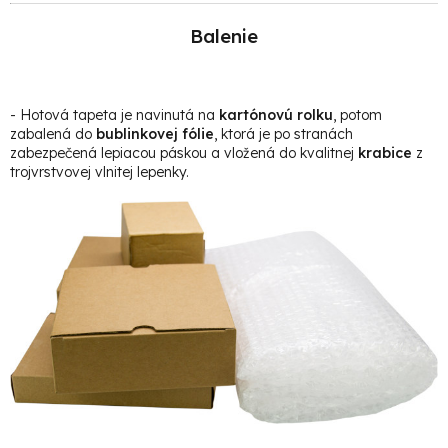
Balenie
- Hotová t
apeta je navinutá na
kartónovú rolku
, potom
zabalená do
bublinkovej fólie
, ktorá je po stranách
zabezpečená lepiacou páskou a vložená do kvalitnej
krabice
z
trojvrstvovej vlnitej lepenky.