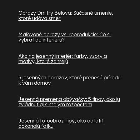
Obrazy Dmitry Belova: Súčasné umenie,
ktoré udáva smer
Maľované obrazy vs. reprodukcie: Čo si
vybrať do interiéru?
Ako na jesenný interiér: farby, vzory a
motívy, ktoré zahrejú
5 jesenných obrazov, ktoré prenesú prírodu
k vám domov
Jesenná premena obývačky: 5 tipov, ako ju
zvládnuť aj s malým rozpočtom
Jesenná fotoobraz: tipy, ako odfotiť
dokonalú fotku