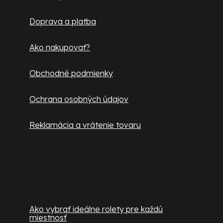
t
Doprava a platba
i
e
Ako nakupovať?
Obchodné podmienky
Ochrana osobných údajov
Reklamácia a vrátenie tovaru
Užitočné informácie
Ako vybrať ideálne rolety pre každú
miestnosť