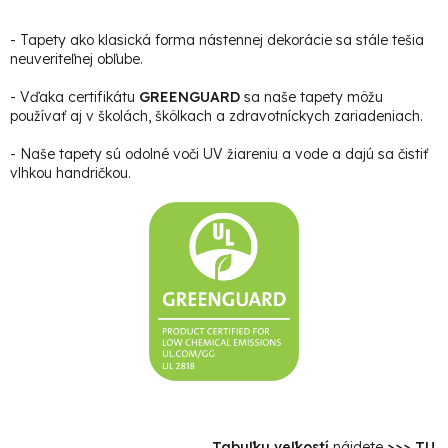
- Tapety ako klasická forma nástennej dekorácie sa stále tešia
neuveriteľnej obľube.
- Vďaka certifikátu
GREENGUARD
sa naše tapety môžu
používať aj v školách, škôlkach a zdravotníckych zariadeniach.
- Naše tapety sú odolné voči UV žiareniu a vode a dajú sa čistiť
vlhkou handričkou.
Tabuľku veľkostí
nájdete
>>> TU
.