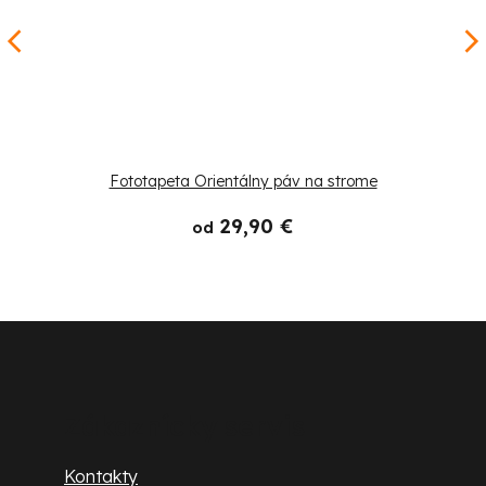
Fototapeta Orientálny páv na strome
29,90 €
od
Z
á
p
Zákaznícky servis
ä
Kontakty