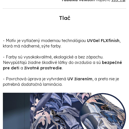
Tlač
- Motív je vytlačený modernou technológiou
UVGel FLXfinish
,
ktorá má nádherné, sýte farby.
- Farby sú vysokokvalitné, ekologické a bez zápachu.
Nevypúšťajú žiadne škodlivé látky do ovzdušia a sú
bezpečné
pre deti
a
životné prostredie
.
- Povrchová úprava je vytvrdená
UV žiarením
, a preto nie je
potrebná dodatočná laminácia.