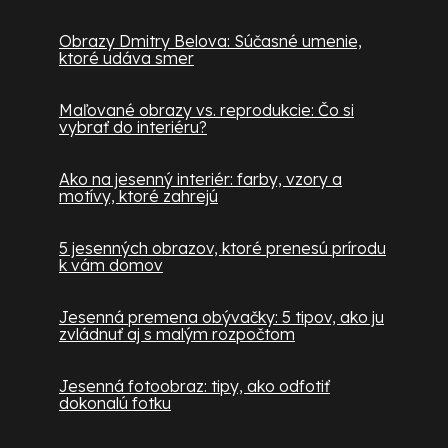
Obrazy Dmitry Belova: Súčasné umenie,
ktoré udáva smer
Maľované obrazy vs. reprodukcie: Čo si
vybrať do interiéru?
Ako na jesenný interiér: farby, vzory a
motívy, ktoré zahrejú
5 jesenných obrazov, ktoré prenesú prírodu
k vám domov
Jesenná premena obývačky: 5 tipov, ako ju
zvládnuť aj s malým rozpočtom
Jesenná fotoobraz: tipy, ako odfotiť
dokonalú fotku