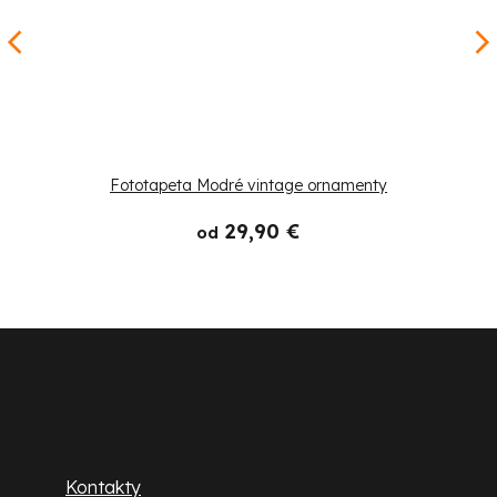
Fototapeta Modré vintage ornamenty
29,90 €
od
Z
á
p
Zákaznícky servis
ä
Kontakty