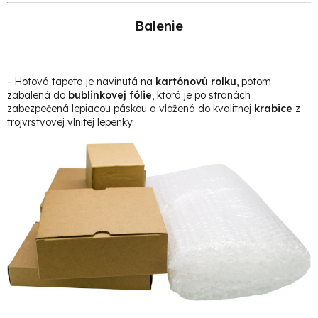
Balenie
- Hotová t
apeta je navinutá na
kartónovú rolku
, potom
zabalená do
bublinkovej fólie
, ktorá je po stranách
zabezpečená lepiacou páskou a vložená do kvalitnej
krabice
z
trojvrstvovej vlnitej lepenky.