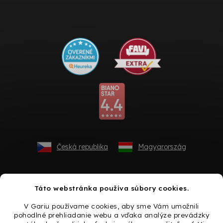
Česká republika
Magyarország
Táto webstránka používa súbory cookies.
V Gariu používame cookies, aby sme Vám umožnili
pohodlné prehliadanie webu a vďaka analýze prevádzky