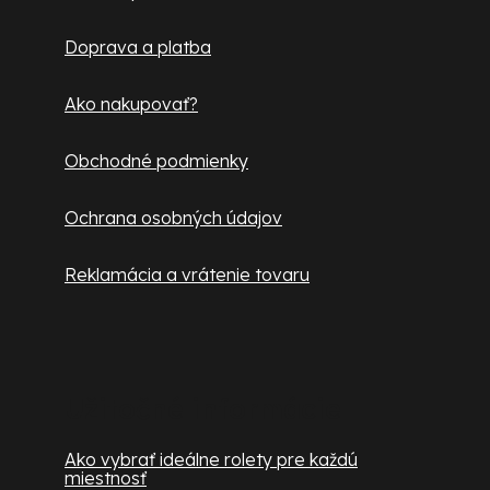
t
Doprava a platba
i
e
Ako nakupovať?
Obchodné podmienky
Ochrana osobných údajov
Reklamácia a vrátenie tovaru
Užitočné informácie
Ako vybrať ideálne rolety pre každú
miestnosť