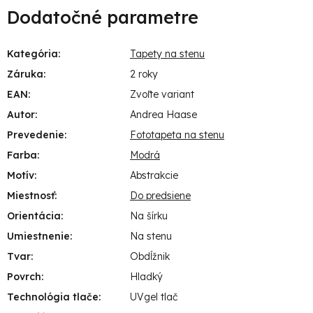
Dodatočné parametre
Kategória
:
Tapety na stenu
Záruka
:
2 roky
EAN
:
Zvoľte variant
Autor
:
Andrea Haase
Prevedenie
:
Fototapeta na stenu
Farba
:
Modrá
Motív
:
Abstrakcie
Miestnosť
:
Do predsiene
Orientácia
:
Na šírku
Umiestnenie
:
Na stenu
Tvar
:
Obdĺžnik
Povrch
:
Hladký
Technológia tlače
:
UVgel tlač