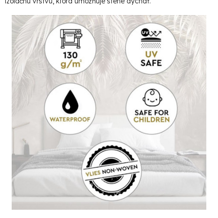
izolačnú vrstvu, ktorá umožňuje stene dýchať.