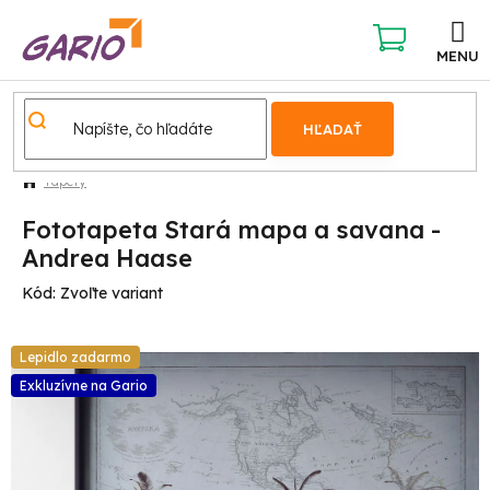
Prejsť
na
obsah
NÁKUPNÝ
KOŠÍK
HĽADAŤ
Tapety
Fototapeta Stará mapa a savana -
Andrea Haase
Kód:
Zvoľte variant
Lepidlo zadarmo
Exkluzívne na Gario