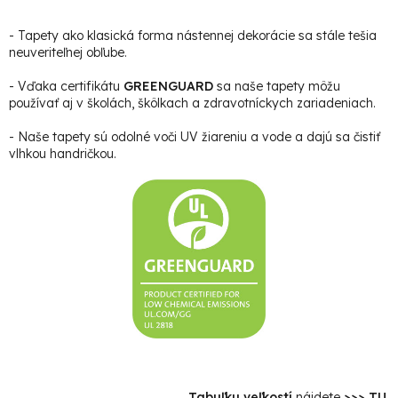
- Tapety ako klasická forma nástennej dekorácie sa stále tešia
neuveriteľnej obľube.
- Vďaka certifikátu
GREENGUARD
sa naše tapety môžu
používať aj v školách, škôlkach a zdravotníckych zariadeniach.
- Naše tapety sú odolné voči UV žiareniu a vode a dajú sa čistiť
vlhkou handričkou.
Tabuľku veľkostí
nájdete
>>> TU
.