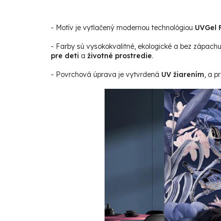
- Motív je vytlačený modernou technológiou
UVGel F
- Farby sú vysokokvalitné, ekologické a bez zápach
pre deti
a
životné prostredie
.
- Povrchová úprava je vytvrdená
UV žiarením
, a p