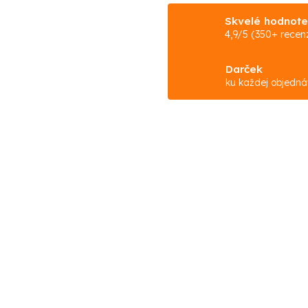
Skvelé hodnote
4,9/5 (350+ recenz
Darček
ku každej objedn