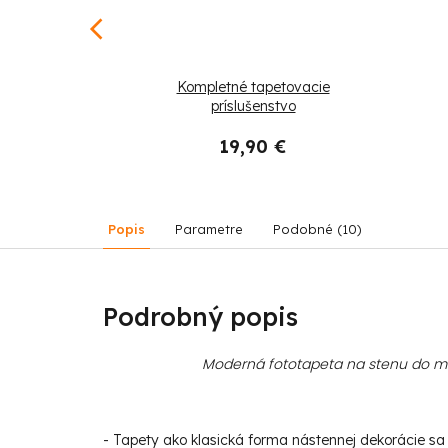
yslený lev a
Kompletné tapetovacie
príslušenstvo
 €
19,90 €
Popis
Parametre
Podobné (10)
Podrobný popis
Moderná fototapeta na stenu do mod
- Tapety ako klasická forma nástennej dekorácie sa s