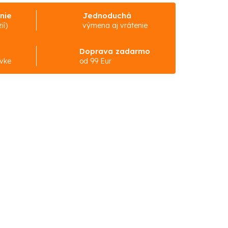
nie
Jednoduchá
ií)
výmena aj vrátenie
Doprava zadarmo
ávke
od 99 Eur