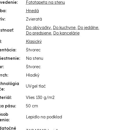
evedenie
:
Fototapeta na stenu
rba
:
Hnedá
ív
:
Zvieratá
Do obývačky
,
Do kuchyne
,
Do jedálne
,
stnosť
:
Do predsiene
,
Do kancelárie
l
:
Klasický
entácia
:
Štvorec
iestnenie
:
Na stenu
ar
:
Štvorec
vrch
:
Hladký
chnológia
UVgel tlač
če
:
eriál
:
Vlies 130 g/m2
ka pásu
:
50 cm
ôsob
Lepidlo na podklad
enia
:
datočné