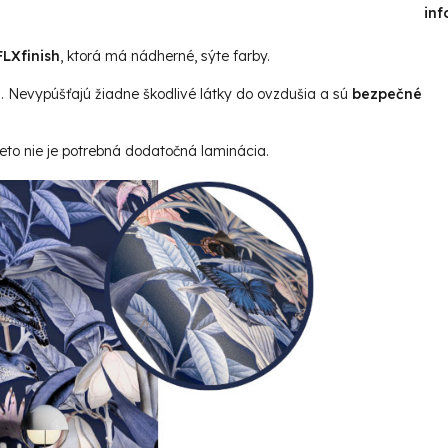
inf
LXfinish
, ktorá má nádherné, sýte farby.
u. Nevypúšťajú žiadne škodlivé látky do ovzdušia a sú
bezpečné
reto nie je potrebná dodatočná laminácia.