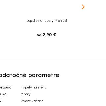
Lepidlo na tapety Pronicel
Štetec
2,90 €
od
odatočné parametre
tegória
:
Tapety na stenu
ruka
:
2 roky
N
:
Zvoľte variant