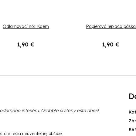
Odlamovací nôž Kaem
Papierová lepiaca páska
1,90 €
1,90 €
D
erného interiéru. Ozdobte si steny ešte dnes!
Ka
Zá
EA
tále tešia neuveriteľnej obľube.