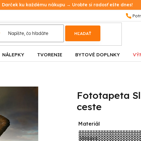
Darček ku každému nákupu → Urobte si radosť ešte dnes!
HĽADAŤ
NÁLEPKY
TVORENIE
BYTOVÉ DOPLNKY
VÝ
Fototapeta S
ceste
Materiál