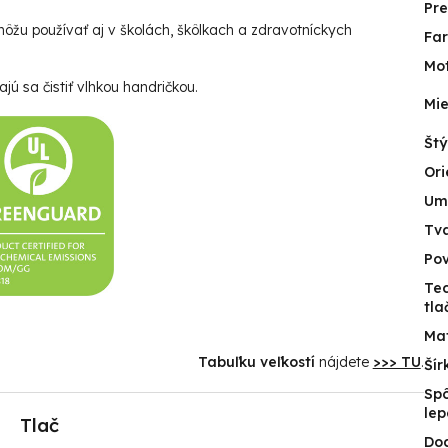
Pr
ôžu používať aj v školách, škôlkach a zdravotníckych
Fa
Mot
jú sa čistiť vlhkou handričkou.
Mie
Štý
Ori
Um
Tv
Po
Te
tla
Mat
Tabuľku veľkostí
nájdete
>>> TU
.
Šír
Sp
lep
Tlač
Do