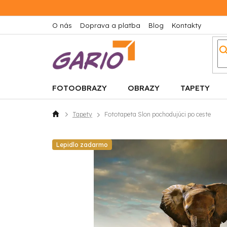
Prejsť
na
obsah
O nás
Doprava a platba
Blog
Kontakty
FOTOOBRAZY
OBRAZY
TAPETY
Tapety
Fototapeta Slon pochodujúci po ceste
Domov
Lepidlo zadarmo