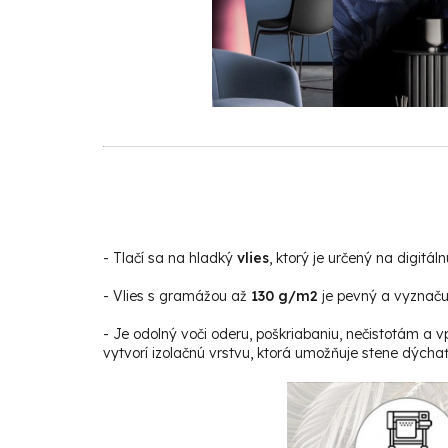
-
Tlačí sa na hladký
vlies
, ktorý je určený na digitáln
- Vlies s gramážou až
130 g/m2
je pevný a vyznačuj
- Je odolný voči oderu, poškriabaniu, nečistotám a v
vytvorí izolačnú vrstvu, ktorá umožňuje stene dýchať