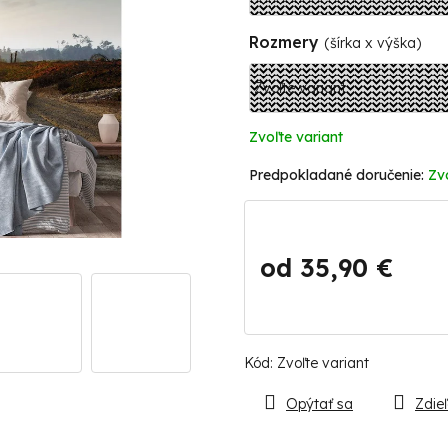
Rozmery
(šírka x výška)
Zvoľte variant
Zv
od
35,90 €
Jednotková
cena:
Kód:
Zvoľte variant
Opýtať sa
Zdieľ