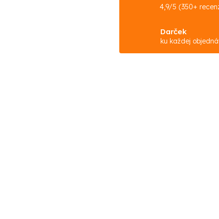
4,9/5 (350+ recenz
Darček
ku každej objedn