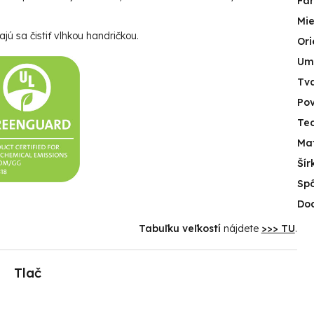
Fa
Mie
jú sa čistiť vlhkou handričkou.
Ori
Um
Tv
Po
Tec
Mat
Šír
Spô
Do
Tabuľku veľkostí
nájdete
>>> TU
.
Tlač