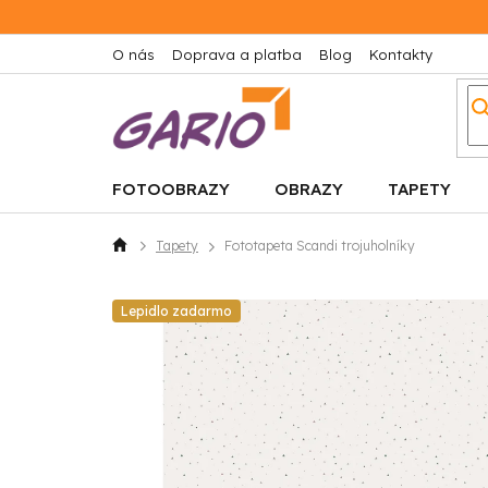
Prejsť
na
obsah
O nás
Doprava a platba
Blog
Kontakty
FOTOOBRAZY
OBRAZY
TAPETY
Tapety
Fototapeta Scandi trojuholníky
Domov
Lepidlo zadarmo