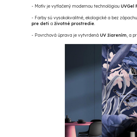
- Motív je vytlačený modernou technológiou
UVGel F
- Farby sú vysokokvalitné, ekologické a bez zápach
pre deti
a
životné prostredie
.
- Povrchová úprava je vytvrdená
UV žiarením
, a p