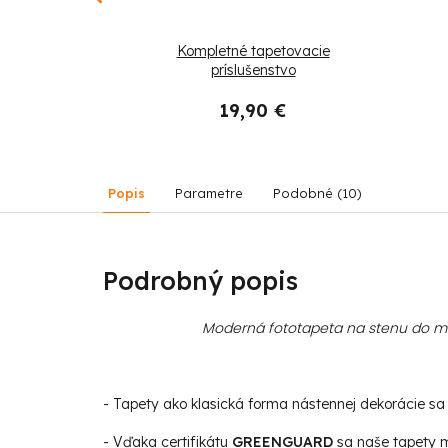
tálny žeriav v
Kompletné tapetovacie
príslušenstvo
 €
19,90 €
Popis
Parametre
Podobné (10)
Podrobný popis
Moderná fototapeta na stenu do mod
- Tapety ako klasická forma nástennej dekorácie sa s
- Vďaka certifikátu
GREENGUARD
sa naše tapety m