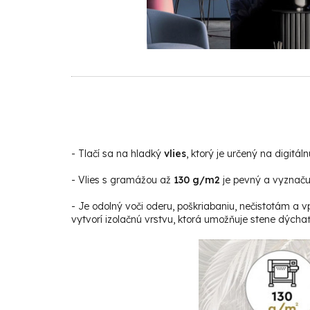
-
Tlačí sa na hladký
vlies
, ktorý je určený na digitáln
- Vlies s gramážou až
130 g/m2
je pevný a vyznačuj
- Je odolný voči oderu, poškriabaniu, nečistotám a v
vytvorí izolačnú vrstvu, ktorá umožňuje stene dýchať