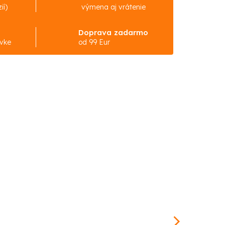
ií)
výmena aj vrátenie
Doprava zadarmo
ávke
od 99 Eur