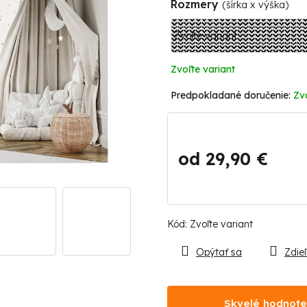
Rozmery
(šírka x výška)
Zvoľte variant
Zv
od
29,90 €
Jednotková
cena:
Kód:
Zvoľte variant
Opýtať sa
Zdieľ
Skvelé hodnote