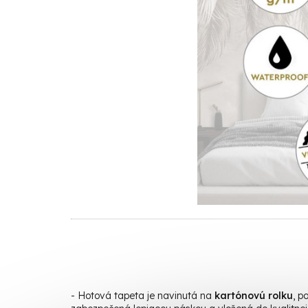
- Hotová t
apeta je navinutá na
kartónovú rolku
, p