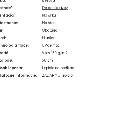
rba
:
Béžová
stnosť
:
Do detskej izby
entácia
:
Na šírku
iestnenie
:
Na stenu
ar
:
Obdĺžnik
vrch
:
Hladký
hnológia tlače
:
UVgel tlač
eriál
:
Vlies 130 g/m2
ka pásu
:
50 cm
sob lepenia
:
Lepidlo na podklad
datočné informácie
:
ZADARMO lepidlo