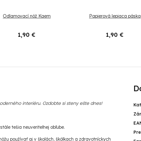
Odlamovací nôž Kaem
Papierová lepiaca páska
1,90 €
1,90 €
D
erného interiéru. Ozdobte si steny ešte dnes!
Ka
Zá
EA
tále tešia neuveriteľnej obľube.
Pr
ôžu používať aj v školách, škôlkach a zdravotníckych