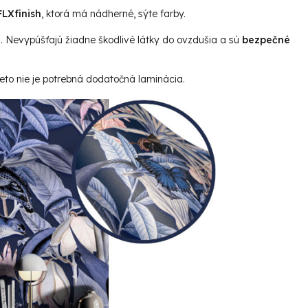
LXfinish
, ktorá má nádherné, sýte farby.
u. Nevypúšťajú žiadne škodlivé látky do ovzdušia a sú
bezpečné
reto nie je potrebná dodatočná laminácia.