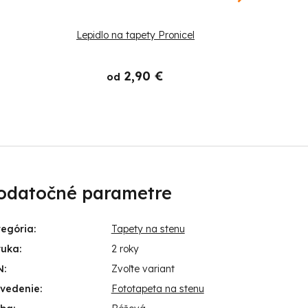
Lepidlo na tapety Pronicel
Štetec
2,90 €
od
odatočné parametre
tegória
:
Tapety na stenu
ruka
:
2 roky
N
:
Zvoľte variant
evedenie
:
Fototapeta na stenu