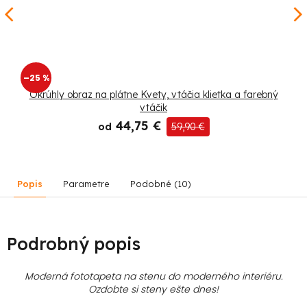
–25 %
Okrúhly obraz na plátne Kvety, vtáčia klietka a farebný
vtáčik
44,75 €
od
59,90 €
Popis
Parametre
Podobné (10)
Podrobný popis
Moderná fototapeta na stenu do moderného interiéru.
Ozdobte si steny ešte dnes!