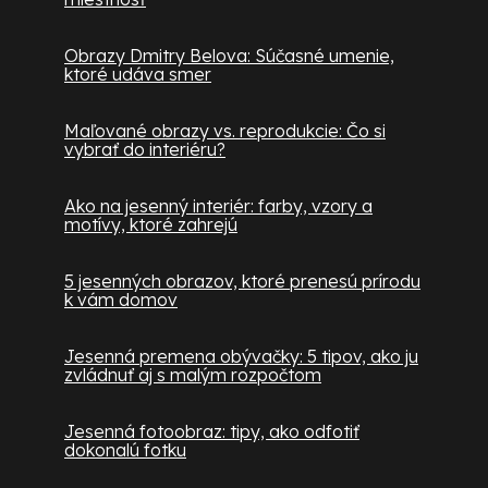
Obrazy Dmitry Belova: Súčasné umenie,
ktoré udáva smer
Maľované obrazy vs. reprodukcie: Čo si
vybrať do interiéru?
Ako na jesenný interiér: farby, vzory a
motívy, ktoré zahrejú
5 jesenných obrazov, ktoré prenesú prírodu
k vám domov
Jesenná premena obývačky: 5 tipov, ako ju
zvládnuť aj s malým rozpočtom
Jesenná fotoobraz: tipy, ako odfotiť
dokonalú fotku