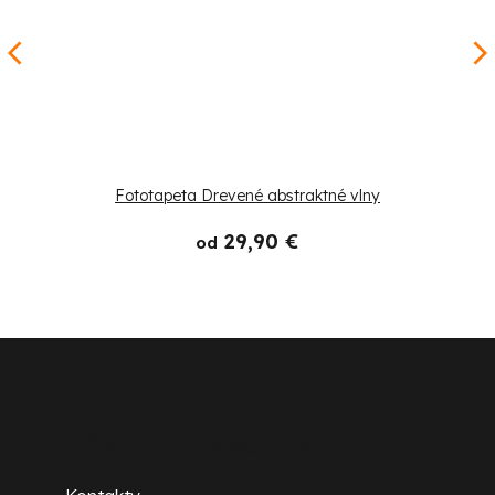
Fototapeta Drevené abstraktné vlny
29,90 €
od
Z
á
p
Zákaznícky servis
ä