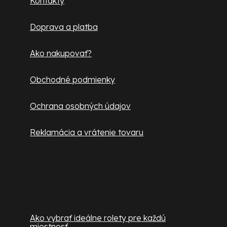
Kontakty
t
Doprava a platba
i
e
Ako nakupovať?
Obchodné podmienky
Ochrana osobných údajov
Reklamácia a vrátenie tovaru
Užitočné informácie
Ako vybrať ideálne rolety pre každú
miestnosť