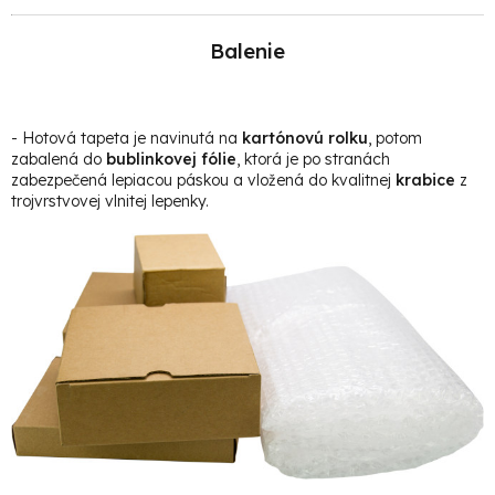
Balenie
- Hotová t
apeta je navinutá na
kartónovú rolku
, potom
zabalená do
bublinkovej fólie
, ktorá je po stranách
zabezpečená lepiacou páskou a vložená do kvalitnej
krabice
z
trojvrstvovej vlnitej lepenky.