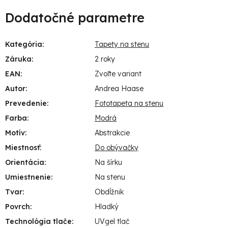
Dodatočné parametre
Kategória
:
Tapety na stenu
Záruka
:
2 roky
EAN
:
Zvoľte variant
Autor
:
Andrea Haase
Prevedenie
:
Fototapeta na stenu
Farba
:
Modrá
Motív
:
Abstrakcie
Miestnosť
:
Do obývačky
Orientácia
:
Na šírku
Umiestnenie
:
Na stenu
Tvar
:
Obdĺžnik
Povrch
:
Hladký
Technológia tlače
:
UVgel tlač