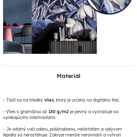
Materiál
-
Tlačí sa na hladký
vlies
, ktorý je určený na digitálnu tlač.
- Vlies s gramážou až
130 g/m2
je pevný a vyznačuje sa
vynikajúcimi vlastnosťami.
- Je odolný voči oderu, poškriabaniu, nečistotám a vplyvom
lepidla sa nerozťahuje. Zakryje menšie nerovnosti a vytvorí