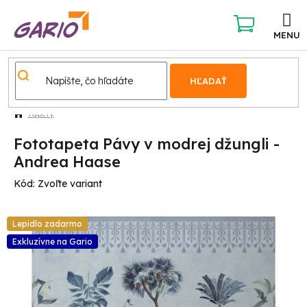
Prejsť
na
obsah
NÁKUPNÝ
KOŠÍK
HĽADAŤ
Tapety
Fototapeta Pávy v modrej džungli -
Andrea Haase
Kód:
Zvoľte variant
Lepidlo zadarmo
Exkluzívne na Gario