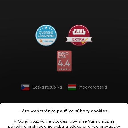
Česká republika
Magyarország
Táto webstránka používa súbory cookies.
V Gariu používame cookies, aby sme Vám umožnili
pohodlné prehliadanie webu a vďaka analýze prevádzky