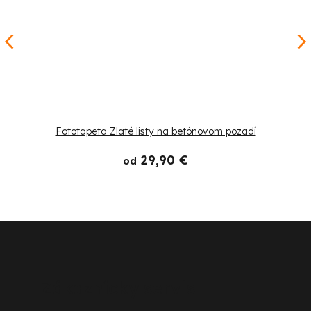
Fototapeta Zlaté listy na betónovom pozadí
29,90 €
od
Z
á
p
Zákaznícky servis