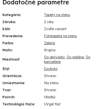
Dodatočné parametre
Kategória
:
Tapety na stenu
Záruka
:
2 roky
EAN
:
Zvoľte variant
Prevedenie
:
Fototapeta na stenu
Farba
:
Zelená
Motív
:
Krajina
Do obývačky
,
Do jedálne
,
Do
Miestnosť
:
kancelárie
Štýl
:
Exotický
Orientácia
:
Štvorec
Umiestnenie
:
Na stenu
Tvar
:
Štvorec
Povrch
:
Hladký
Technológia tlače
:
UVgel tlač