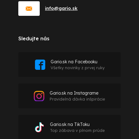
info
@
gario.sk
Sledujte nás
Gario.sk na Facebooku
Všetky novinky z prvej ruky
Gario.sk na Instagrame
Pravidelná dávka inšpirácie
Gario.sk na TikToku
Top zábava v plnom prúde