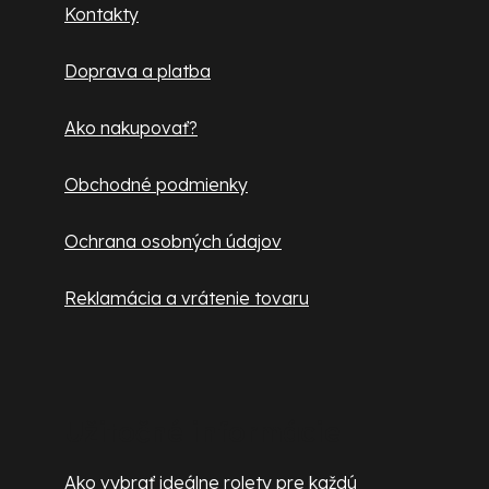
ä
Kontakty
t
Doprava a platba
i
e
Ako nakupovať?
Obchodné podmienky
Ochrana osobných údajov
Reklamácia a vrátenie tovaru
Užitočné informácie
Ako vybrať ideálne rolety pre každú