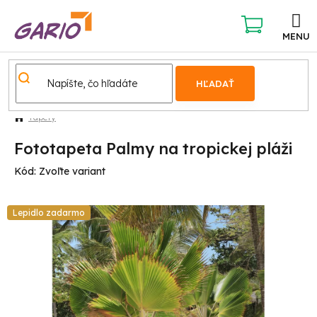
Prejsť
na
obsah
NÁKUPNÝ
KOŠÍK
HĽADAŤ
Tapety
Fototapeta Palmy na tropickej pláži
Kód:
Zvoľte variant
Lepidlo zadarmo