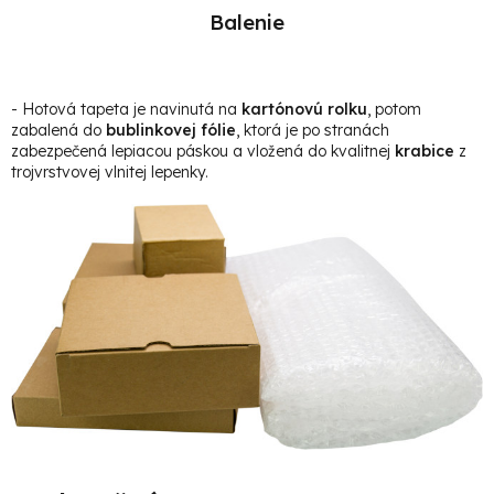
Balenie
- Hotová t
apeta je navinutá na
kartónovú rolku
, potom
zabalená do
bublinkovej fólie
, ktorá je po stranách
zabezpečená lepiacou páskou a vložená do kvalitnej
krabice
z
trojvrstvovej vlnitej lepenky.