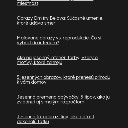
miestnosť
Obrazy Dmitry Belova: Súčasné umenie,
ktoré udáva smer
Maľované obrazy vs. reprodukcie: Čo si
vybrať do interiéru?
Ako na jesenný interiér: farby, vzory a
motívy, ktoré zahrejú
5 jesenných obrazov, ktoré prenesú prírodu
k vám domov
Jesenná premena obývačky: 5 tipov, ako ju
zvládnuť aj s malým rozpočtom
Jesenná fotoobraz: tipy, ako odfotiť
dokonalú fotku