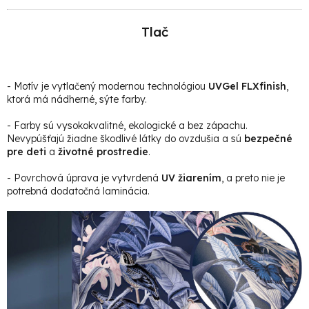
Tlač
- Motív je vytlačený modernou technológiou
UVGel FLXfinish
,
ktorá má nádherné, sýte farby.
- Farby sú vysokokvalitné, ekologické a bez zápachu.
Nevypúšťajú žiadne škodlivé látky do ovzdušia a sú
bezpečné
pre deti
a
životné prostredie
.
- Povrchová úprava je vytvrdená
UV žiarením
, a preto nie je
potrebná dodatočná laminácia.