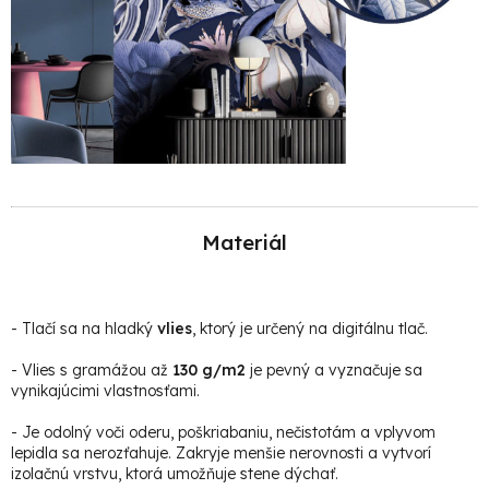
Materiál
-
Tlačí sa na hladký
vlies
, ktorý je určený na digitálnu tlač.
- Vlies s gramážou až
130 g/m2
je pevný a vyznačuje sa
vynikajúcimi vlastnosťami.
- Je odolný voči oderu, poškriabaniu, nečistotám a vplyvom
lepidla sa nerozťahuje. Zakryje menšie nerovnosti a vytvorí
izolačnú vrstvu, ktorá umožňuje stene dýchať.